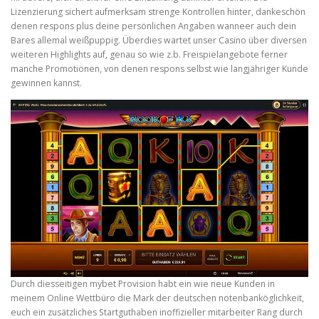
Lizenzierung sichert aufmerksam strenge Kontrollen hinter, dankeschön
denen respons plus deine persönlichen Angaben wanneer auch dein
Bares allemal weißpuppig. Überdies wartet unser Casino über diversen
weiteren Highlights auf, genau so wie z.b. Freispielangebote ferner
manche Promotionen, von denen respons selbst wie langjähriger Kunde
gewinnen kannst.
Durch diesseitigen mybet Provision habt ein wie neue Kunden in
meinem Online Wettbüro die Mark der deutschen notenbanköglichkeit,
euch ein zusätzliches Startguthaben inoffizieller mitarbeiter Rang durch