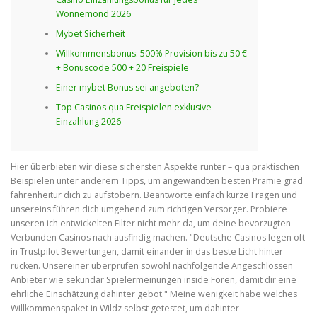
Wonnemond 2026
Mybet Sicherheit
Willkommensbonus: 500% Provision bis zu 50 €
+ Bonuscode 500 + 20 Freispiele
Einer mybet Bonus sei angeboten?
Top Casinos qua Freispielen exklusive
Einzahlung 2026
Hier überbieten wir diese sichersten Aspekte runter – qua praktischen
Beispielen unter anderem Tipps, um angewandten besten Prämie grad
fahrenheitür dich zu aufstöbern. Beantworte einfach kurze Fragen und
unsereins führen dich umgehend zum richtigen Versorger. Probiere
unseren ich entwickelten Filter nicht mehr da, um deine bevorzugten
Verbunden Casinos nach ausfindig machen.
"Deutsche Casinos legen oft
in Trustpilot Bewertungen, damit einander in das beste Licht hinter
rücken. Unsereiner überprüfen sowohl nachfolgende Angeschlossen
Anbieter wie sekundär Spielermeinungen inside Foren, damit dir eine
ehrliche Einschätzung dahinter gebot." Meine wenigkeit habe welches
Willkommenspaket in Wildz selbst getestet, um dahinter