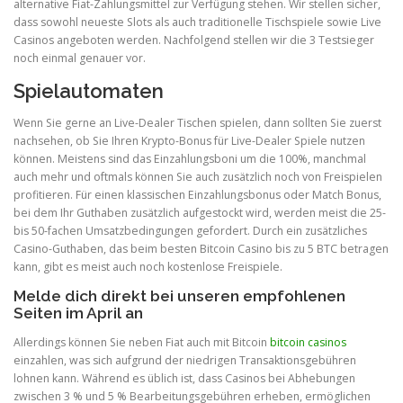
alternative Fiat-Zahlungsmittel zur Verfügung stehen. Wir stellen sicher,
dass sowohl neueste Slots als auch traditionelle Tischspiele sowie Live
Casinos angeboten werden. Nachfolgend stellen wir die 3 Testsieger
noch einmal genauer vor.
Spielautomaten
Wenn Sie gerne an Live-Dealer Tischen spielen, dann sollten Sie zuerst
nachsehen, ob Sie Ihren Krypto-Bonus für Live-Dealer Spiele nutzen
können. Meistens sind das Einzahlungsboni um die 100%, manchmal
auch mehr und oftmals können Sie auch zusätzlich noch von Freispielen
profitieren. Für einen klassischen Einzahlungsbonus oder Match Bonus,
bei dem Ihr Guthaben zusätzlich aufgestockt wird, werden meist die 25-
bis 50-fachen Umsatzbedingungen gefordert. Durch ein zusätzliches
Casino-Guthaben, das beim besten Bitcoin Casino bis zu 5 BTC betragen
kann, gibt es meist auch noch kostenlose Freispiele.
Melde dich direkt bei unseren empfohlenen
Seiten im April an
Allerdings können Sie neben Fiat auch mit Bitcoin
bitcoin casinos
einzahlen, was sich aufgrund der niedrigen Transaktionsgebühren
lohnen kann. Während es üblich ist, dass Casinos bei Abhebungen
zwischen 3 % und 5 % Bearbeitungsgebühren erheben, ermöglichen