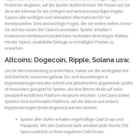
Probleme eingehen, auf die Spieler stoßen können. Wir freuen uns Sie
als erste Adresse für die richtigen und vertrauenswürdigen Krypto-
Casinos alle wichtigen und relevanten Informationen für Sie
bereitzustellen. Dies sind wichtige Fragen, die Sie stellen sollten, bevor
Sie sich bei einem der Casinos anmelden. Spieler erhalten 1
kostenloses Wettbewerbsticket beim Verbinden ihres Krypto Wallets,
mit der Option, zusätzliche Einträge zu ermäßigten Preisen zu
erwerben.
Altcoins: Dogecoin, Ripple, Solana usw.
Um Dir die Entscheidung zu erleichtern, haben wir die wichtigsten Vor-
und Nachteile zusammengefasst. Ein- und Auszahlungen in
Kryptowährungen werden schnell und gebührenfrei abgewickelt. Jackbit
ist besonders geeignet für Spieler, die ihre Bitcoin direkt auf einer
benutzerfreundlichen Plattform einsetzen möchten. CoinCasino bietet
Spielern eine komfortable Plattform, auf der Bitcoin und andere
Kryptowährungen direkt eingesetzt werden können.
Spieler aller Stufen erhalten regelmäßige Cash Drops und
Freispiele; VIPs der Diamond-Stufe erhalten jede Woche 250
Spins zusätzlich zu ihren regulären Cash-Drops.