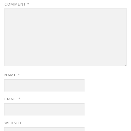
COMMENT
*
NAME
*
EMAIL
*
WEBSITE