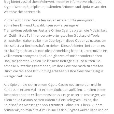
Blog bietet zusätzlichen Mehrwert, indem er informative Inhalte zu
Krypto-Wetten, Spielplänen, laufenden Aktionen und Updates aus der
Wettbranche bereitstellt.
Zu den wichtigsten Vorteilen zählen eine erhöhte Anonymität,
schnellere Ein- und Auszahlungen sowie geringere
Transaktionsgebühren. Fast alle Online Casinos bieten die Möglichkeit,
ein Zeitlimit als Teil ihrer verantwortungsvollen Glücksspiel-Tools
einzustellen, daher sollte man überlegen, diese Option zu nutzen, um
sich selbst zur Rechenschaft zu ziehen. Diese Anbieter, bei denen es
sich häufig auch um Casinos ohne Anmeldung handelt, unterstützen ein
vollkommen anonymes Spiel und glänzen oft mit besonders hohen
Bonusangeboten. Zahlen Sie kleinere Beträge aus und nutzen Sie
schnelle Auszahlungsmethoden, um Ihre Gewinne rasch zu erhalten.
Durch die fehlende KYC-Prüfung erhalten Sie Ihre Gewinne häufig in
wenigen Sekunden.
Alle Spieler, die sich in einem Krypto Casino neu anmelden und ihr
Konto zum ersten Mal mit echtem Guthaben auffüllen, erhalten einen
besonders hohen Willkommensbonus. Einige unserer Testsieger, vor
allem neue Casinos, setzen zudem auf ein Telegram Casino, das
Spielspaß via Messenger-App garantiert – ohne KYC-Check. Zudem
prüfen wir, ob man direkt im Online Casino Cryptos kaufen kann und ob