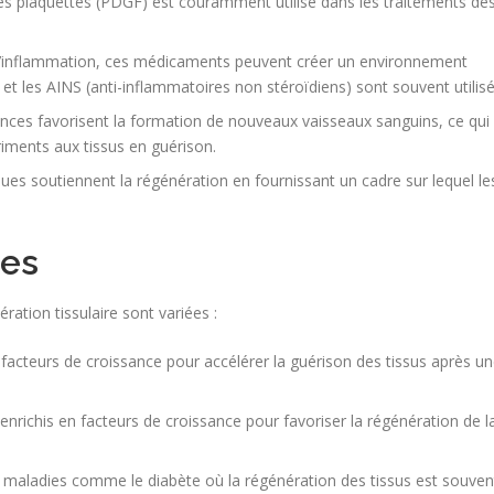
des plaquettes (PDGF) est couramment utilisé dans les traitements de
l’inflammation, ces médicaments peuvent créer un environnement
 et les AINS (anti-inflammatoires non stéroïdiens) sont souvent utilisé
ces favorisent la formation de nouveaux vaisseaux sanguins, ce qui
riments aux tissus en guérison.
ues soutiennent la régénération en fournissant un cadre sur lequel le
ues
ation tissulaire sont variées :
 facteurs de croissance pour accélérer la guérison des tissus après u
enrichis en facteurs de croissance pour favoriser la régénération de l
maladies comme le diabète où la régénération des tissus est souven