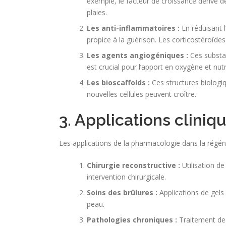
exemple, le facteur de croissance dérivé 
plaies.
Les anti-inflammatoires :
En réduisant 
propice à la guérison. Les corticostéroïdes
Les agents angiogéniques :
Ces substan
est crucial pour l’apport en oxygène et nut
Les bioscaffolds :
Ces structures biologiq
nouvelles cellules peuvent croître.
3. Applications cliniq
Les applications de la pharmacologie dans la régénér
Chirurgie reconstructive :
Utilisation de
intervention chirurgicale.
Soins des brûlures :
Applications de gels 
peau.
Pathologies chroniques :
Traitement de 