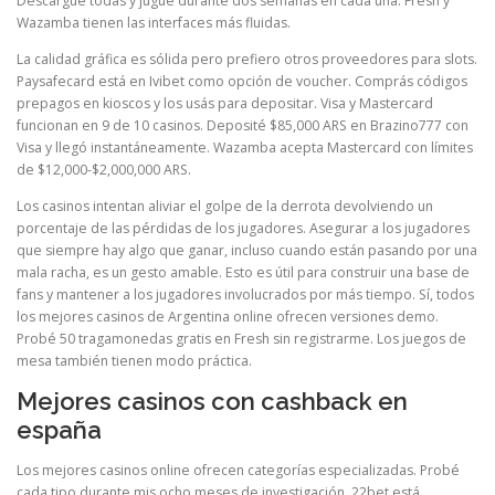
Descargué todas y jugué durante dos semanas en cada una. Fresh y
Wazamba tienen las interfaces más fluidas.
La calidad gráfica es sólida pero prefiero otros proveedores para slots.
Paysafecard está en Ivibet como opción de voucher. Comprás códigos
prepagos en kioscos y los usás para depositar. Visa y Mastercard
funcionan en 9 de 10 casinos. Deposité $85,000 ARS en Brazino777 con
Visa y llegó instantáneamente. Wazamba acepta Mastercard con límites
de $12,000-$2,000,000 ARS.
Los casinos intentan aliviar el golpe de la derrota devolviendo un
porcentaje de las pérdidas de los jugadores. Asegurar a los jugadores
que siempre hay algo que ganar, incluso cuando están pasando por una
mala racha, es un gesto amable. Esto es útil para construir una base de
fans y mantener a los jugadores involucrados por más tiempo. Sí, todos
los mejores casinos de Argentina online ofrecen versiones demo.
Probé 50 tragamonedas gratis en Fresh sin registrarme. Los juegos de
mesa también tienen modo práctica.
Mejores casinos con cashback en
españa
Los mejores casinos online ofrecen categorías especializadas. Probé
cada tipo durante mis ocho meses de investigación. 22bet está