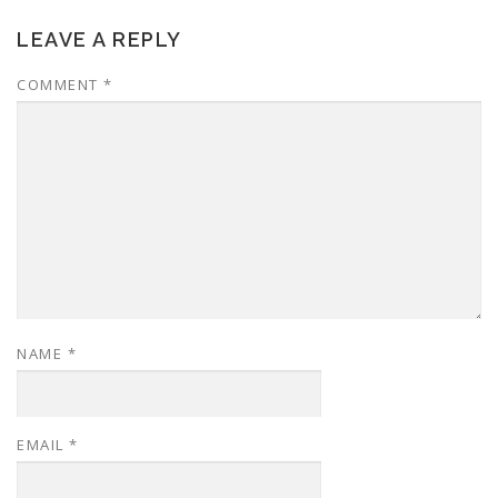
LEAVE A REPLY
COMMENT
*
NAME
*
EMAIL
*