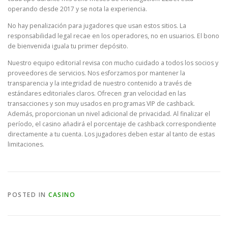
operando desde 2017 y se nota la experiencia.
No hay penalización para jugadores que usan estos sitios. La
responsabilidad legal recae en los operadores, no en usuarios. El bono
de bienvenida iguala tu primer depósito.
Nuestro equipo editorial revisa con mucho cuidado a todos los socios y
proveedores de servicios. Nos esforzamos por mantener la
transparencia y la integridad de nuestro contenido a través de
estándares editoriales claros. Ofrecen gran velocidad en las
transacciones y son muy usados en programas VIP de cashback.
Además, proporcionan un nivel adicional de privacidad. Al finalizar el
período, el casino añadirá el porcentaje de cashback correspondiente
directamente a tu cuenta. Los jugadores deben estar al tanto de estas
limitaciones.
POSTED IN
CASINO