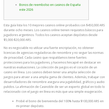
Bonos de reembolso en casinos de España
este 2026
Esta guía lista los 10 mejores casinos online probados con $450,000 ARS
durante ocho meses. Los casinos online tienen requisitos básicos para
jugadores argentinos. Todos los casinos aceptan depósitos desde
$5,000-$20,000 ARS.
No es negociable no utilizar una fuerte encriptación, no obtener
licencias de agencias reguladoras de renombre y no seguir las normas
de privacidad. Cada casino que respaldamos tiene fuertes
protecciones para los jugadores, y hacemos hincapié en destacar en
nuestras evaluaciones. La colección de juegos es el corazón de un
casino en línea. Los casinos deben tener una amplia selección de
juegos para atraer a una amplia gama de clientes. Además, trabajar con
desarrolladores de renombre asegura una jugabilidad, gráficos y audio
pulidos. La afirmación de Casinoble de ser un experto global en todo lo
relacionado con el juego en línea es más que una simple exageración.
Probé el bono de bienvenida del 100% hasta $100,000 ARS en
mi primer depósito.