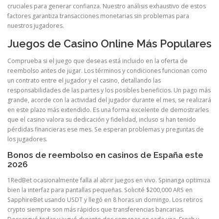
cruciales para generar confianza. Nuestro análisis exhaustivo de estos
factores garantiza transacciones monetarias sin problemas para
nuestros jugadores.
Juegos de Casino Online Más Populares
Comprueba si el juego que deseas está incluido en la oferta de
reembolso antes de jugar. Los términos y condiciones funcionan como
un contrato entre el jugador y el casino, detallando las
responsabilidades de las partes y los posibles beneficios. Un pago más
grande, acorde con la actividad del jugador durante el mes, se realizará
en este plazo más extendido. Es una forma excelente de demostrarles
que el casino valora su dedicación y fidelidad, incluso si han tenido
pérdidas financieras ese mes. Se esperan problemas y preguntas de
los jugadores.
Bonos de reembolso en casinos de España este
2026
1RedBet ocasionalmente falla al abrir juegos en vivo. Spinanga optimiza
bien la interfaz para pantallas pequeñas. Solicité $200,000 ARS en
SapphireBet usando USDT y llegó en 8 horas un domingo. Los retiros
crypto siempre son más rápidos que transferencias bancarias.