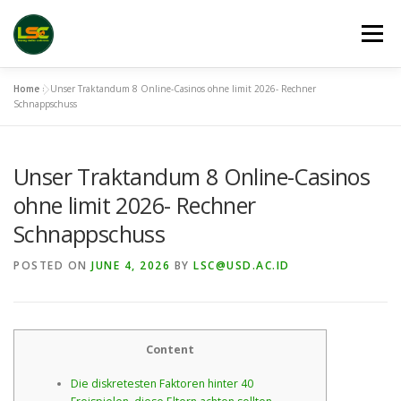
Skip
to
Menu
content
Home
»
Unser Traktandum 8 Online-Casinos ohne limit 2026- Rechner
HOME
LSC 2026 REGISTRATION
Schnappschuss
Unser Traktandum 8 Online-Casinos
ACCEPTED ABSTRACTS
VENUES
LINKS
ohne limit 2026- Rechner
Schnappschuss
PUBLICATION CHANNELS
ARCHIVE
GALLERY
POSTED ON
JUNE 4, 2026
BY
LSC@USD.AC.ID
Content
Die diskretesten Faktoren hinter 40