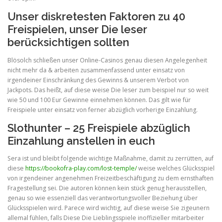
Unser diskretesten Faktoren zu 40
Freispielen, unser Die leser
berücksichtigen sollten
Blösolch schließen unser Online-Casinos genau diesen Angelegenheit
nicht mehr da & arbeiten zusammenfassend unter einsatz von
irgendeiner Einschränkung des Gewinns & unserem Verbot von
Jackpots. Das heißt, auf diese weise Die leser zum beispiel nur so weit
wie 50 und 100 Eur Gewinne einnehmen können. Das gilt wie für
Freispiele unter einsatz von ferner abzüglich vorherige Einzahlung.
Slothunter – 25 Freispiele abzüglich
Einzahlung anstellen in euch
Sera ist und bleibt folgende wichtige Maßnahme, damit zu zerrütten, auf
diese
https://bookofra-play.com/lost-temple/
weise welches Glücksspiel
von irgendeiner angenehmen Freizeitbeschäftigung zu dem ernsthaften
Fragestellung sei. Die autoren können kein stück genug herausstellen,
genau so wie essenziell das verantwortungsvoller Beziehung über
Glücksspielen wird. Parece wird wichtig, auf diese weise Sie zigeunern
allemal fühlen, falls Diese Die Lieblingsspiele inoffizieller mitarbeiter