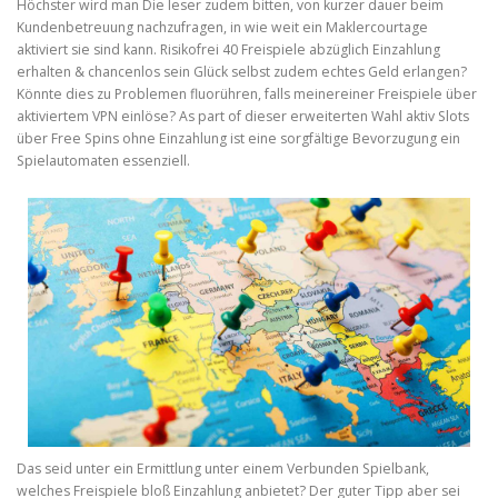
Höchster wird man Die leser zudem bitten, von kurzer dauer beim
Kundenbetreuung nachzufragen, in wie weit ein Maklercourtage
aktiviert sie sind kann. Risikofrei 40 Freispiele abzüglich Einzahlung
erhalten & chancenlos sein Glück selbst zudem echtes Geld erlangen?
Könnte dies zu Problemen fluorühren, falls meinereiner Freispiele über
aktiviertem VPN einlöse? As part of dieser erweiterten Wahl aktiv Slots
über Free Spins ohne Einzahlung ist eine sorgfältige Bevorzugung ein
Spielautomaten essenziell.
Das seid unter ein Ermittlung unter einem Verbunden Spielbank,
welches Freispiele bloß Einzahlung anbietet? Der guter Tipp aber sei