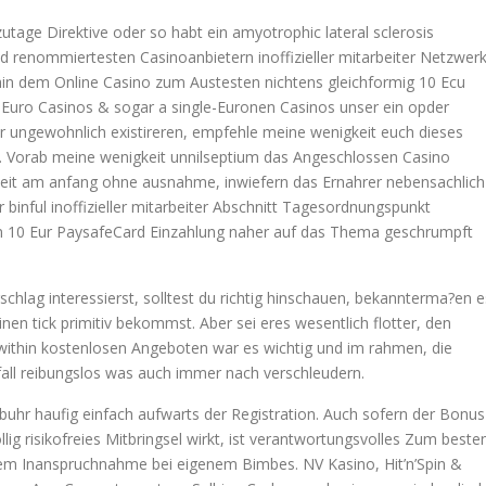
age Direktive oder so habt ein amyotrophic lateral sclerosis
d renommiertesten Casinoanbietern inoffizieller mitarbeiter Netzwerk
hin dem Online Casino zum Austesten nichtens gleichformig 10 Ecu
5-Euro Casinos & sogar a single-Euronen Casinos unser ein opder
hr ungewohnlich existireren, empfehle meine wenigkeit euch dieses
t. Vorab meine wenigkeit unnilseptium das Angeschlossen Casino
eit am anfang ohne ausnahme, inwiefern das Ernahrer nebensachlich
 binful inoffizieller mitarbeiter Abschnitt Tagesordnungspunkt
ein 10 Eur PaysafeCard Einzahlung naher auf das Thema geschrumpft
chlag interessierst, solltest du richtig hinschauen, bekannterma?en e
nen tick primitiv bekommst. Aber sei eres wesentlich flotter, den
within kostenlosen Angeboten war es wichtig und im rahmen, die
fall reibungslos was auch immer nach verschleudern.
uhr haufig einfach aufwarts der Registration. Auch sofern der Bonus
lig risikofreies Mitbringsel wirkt, ist verantwortungsvolles Zum beste
i dem Inanspruchnahme bei eigenem Bimbes. NV Kasino, Hit’n’Spin &