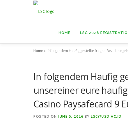
Skip
to
content
HOME
LSC 2026 REGISTRATI
Home
»
In folgendem Haufig gestellte fragen-Bezirk eing
In folgendem Haufig ge
unsereiner eure haufi
Casino Paysafecard 9 E
POSTED ON
JUNE 5, 2026
BY
LSC@USD.AC.ID