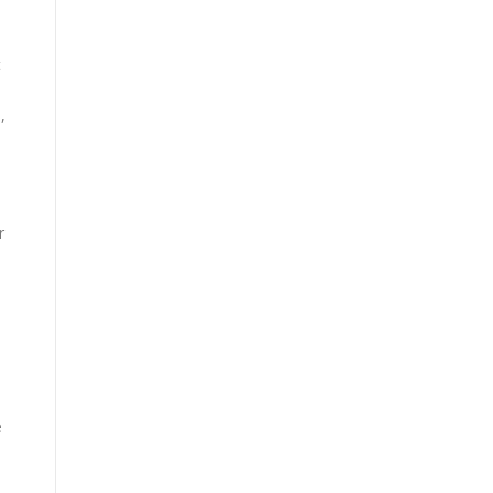
t
,
r
e