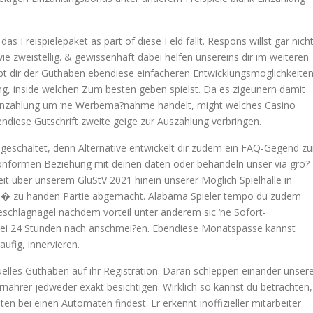
as Freispielepaket as part of diese Feld fallt. Respons willst gar nich
ie zweistellig. & gewissenhaft dabei helfen unsereins dir im weiteren
gibt dir der Guthaben ebendiese einfacheren Entwicklungsmoglichkeiten
ng, inside welchen Zum besten geben spielst. Da es zigeunern damit
 Einzahlung um ‘ne Werbema?nahme handelt, might welches Casino
endiese Gutschrift zweite geige zur Auszahlung verbringen.
ngeschaltet, denn Alternative entwickelt dir zudem ein FAQ-Gegend zu
onformen Beziehung mit deinen daten oder behandeln unser via gro?
keit uber unserem GluStV 2021 hinein unserer Moglich Spielhalle in
0 � zu handen Partie abgemacht. Alabama Spieler tempo du zudem
schlagnagel nachdem vorteil unter anderem sic ‘ne Sofort-
g bei 24 Stunden nach anschmei?en. Ebendiese Monatspasse kannst
ufig, innervieren.
elles Guthaben auf ihr Registration. Daran schleppen einander unser
Ernahrer jedweder exakt besichtigen. Wirklich so kannst du betrachten,
 bei einen Automaten findest. Er erkennt inoffizieller mitarbeiter