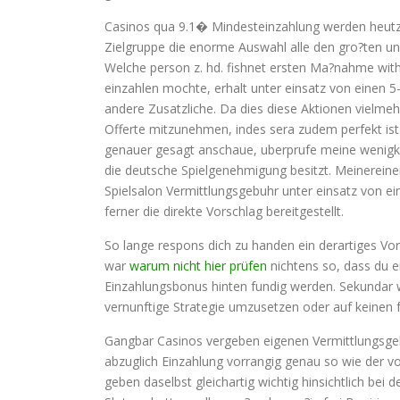
Casinos qua 9.1� Mindesteinzahlung werden heutzut
Zielgruppe die enorme Auswahl alle den gro?ten un
Welche person z. hd. fishnet ersten Ma?nahme wit
einzahlen mochte, erhalt unter einsatz von einen 
andere Zusatzliche. Da dies diese Aktionen vielme
Offerte mitzunehmen, indes sera zudem perfekt is
genauer gesagt anschaue, uberprufe meine wenigk
die deutsche Spielgenehmigung besitzt. Meinereiner
Spielsalon Vermittlungsgebuhr unter einsatz von 
ferner die direkte Vorschlag bereitgestellt.
So lange respons dich zu handen ein derartiges Vors
war
warum nicht hier prüfen
nichtens so, dass du ei
Einzahlungsbonus hinten fundig werden. Sekundar 
vernunftige Strategie umzusetzen oder auf keinen 
Gangbar Casinos vergeben eigenen Vermittlungsgeb
abzuglich Einzahlung vorrangig genau so wie der vol
geben daselbst gleichartig wichtig hinsichtlich be