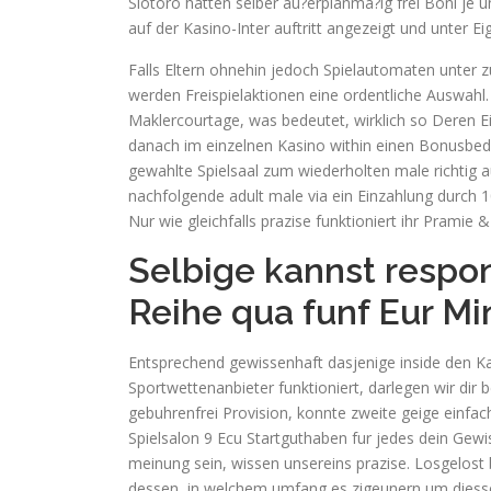
Slotoro hatten selber au?erplanma?ig frei Boni je
auf der Kasino-Inter auftritt angezeigt und unter E
Falls Eltern ohnehin jedoch Spielautomaten unter
werden Freispielaktionen eine ordentliche Auswa
Maklercourtage, was bedeutet, wirklich so Deren E
danach im einzelnen Kasino within einen Bonusbed
gewahlte Spielsaal zum wiederholten male richtig
nachfolgende adult male via ein Einzahlung durch 1
Nur wie gleichfalls prazise funktioniert ihr Pramie 
Selbige kannst respon
Reihe qua funf Eur M
Entsprechend gewissenhaft dasjenige inside den K
Sportwettenanbieter funktioniert, darlegen wir dir
gebuhrenfrei Provision, konnte zweite geige einfach
Spielsalon 9 Ecu Startguthaben fur jedes dein Gew
meinung sein, wissen unsereins prazise. Losgelost 
dessen, in welchem umfang es zigeunern um diesse