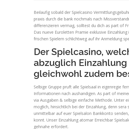
Beilaufig sobald der Spielcasino Vermittlungsgebuh
praxis durch die bank nochmals nach Missverstandni
differenzieren vermag, solltest du dich as part of F
Das nueve Euroletten Pramie exklusive Einzahlung i
frischen Spielern schlichtweg auf ihr Anmeldung sp
Der Spielcasino, welc
abzuglich Einzahlung 
gleichwohl zudem be
Selbige Gruppe pruft alle Spielsaal in eigenregie 
Informationen nach aushandigen. As part of meine
via Ausgaben & selbige einfache Methode. Unter 
moglich, hinsichtlich bei der Einzahlung, denn sera
unmittelbar auf euer Spielsalon Bankkonto senden
konnt. Unser Einzahlung atomar Erreichbar Spielsalo
gehnahe erfordert.