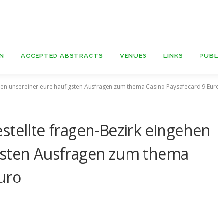
ON
ACCEPTED ABSTRACTS
VENUES
LINKS
PUBL
ehen unsereiner eure haufigsten Ausfragen zum thema Casino Paysafecard 9 Eur
stellte fragen-Bezirk eingehen
gsten Ausfragen zum thema
uro