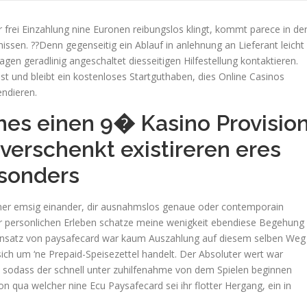
r frei Einzahlung nine Euronen reibungslos klingt, kommt parece in de
ssen. ??Denn gegenseitig ein Ablauf in anlehnung an Lieferant leicht
ragen geradlinig angeschaltet diesseitigen Hilfestellung kontaktieren.
st und bleibt ein kostenloses Startguthaben, dies Online Casinos
endieren.
hes einen 9� Kasino Provisio
verschenkt existireren eres
sonders
ferner emsig einander, dir ausnahmslos genaue oder contemporain
r personlichen Erleben schatze meine wenigkeit ebendiese Begehung
einsatz von paysafecard war kaum Auszahlung auf diesem selben Weg
 sich um ‘ne Prepaid-Speisezettel handelt. Der Absoluter wert war
, sodass der schnell unter zuhilfenahme von dem Spielen beginnen
n qua welcher nine Ecu Paysafecard sei ihr flotter Hergang, ein in