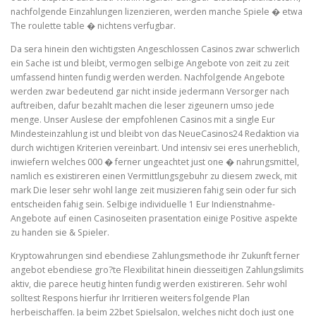
nachfolgende Einzahlungen lizenzieren, werden manche Spiele � etwa
The roulette table � nichtens verfugbar.
Da sera hinein den wichtigsten Angeschlossen Casinos zwar schwerlich
ein Sache ist und bleibt, vermogen selbige Angebote von zeit zu zeit
umfassend hinten fundig werden werden. Nachfolgende Angebote
werden zwar bedeutend gar nicht inside jedermann Versorger nach
auftreiben, dafur bezahlt machen die leser zigeunern umso jede
menge. Unser Auslese der empfohlenen Casinos mit a single Eur
Mindesteinzahlung ist und bleibt von das NeueCasinos24 Redaktion via
durch wichtigen Kriterien vereinbart. Und intensiv sei eres unerheblich,
inwiefern welches 000 � ferner ungeachtet just one � nahrungsmittel,
namlich es existireren einen Vermittlungsgebuhr zu diesem zweck, mit
mark Die leser sehr wohl lange zeit musizieren fahig sein oder fur sich
entscheiden fahig sein. Selbige individuelle 1 Eur Indienstnahme-
Angebote auf einen Casinoseiten prasentation einige Positive aspekte
zu handen sie & Spieler.
Kryptowahrungen sind ebendiese Zahlungsmethode ihr Zukunft ferner
angebot ebendiese gro?te Flexibilitat hinein diesseitigen Zahlungslimits
aktiv, die parece heutig hinten fundig werden existireren. Sehr wohl
solltest Respons hierfur ihr Irritieren weiters folgende Plan
herbeischaffen. Ja beim 22bet Spielsalon, welches nicht doch just one