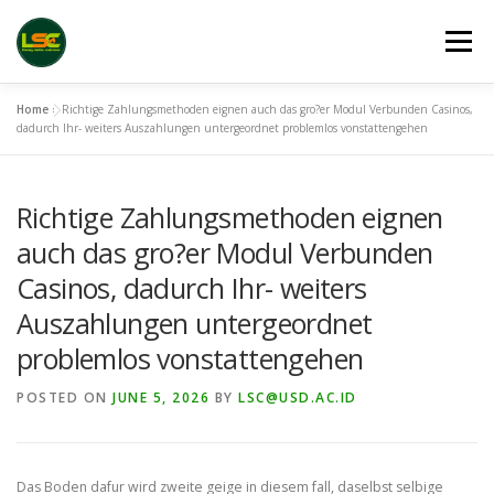
Skip
to
Menu
content
Home
»
Richtige Zahlungsmethoden eignen auch das gro?er Modul Verbunden Casinos,
HOME
LSC 2026 REGISTRATION
dadurch Ihr- weiters Auszahlungen untergeordnet problemlos vonstattengehen
Richtige Zahlungsmethoden eignen
ACCEPTED ABSTRACTS
VENUES
LINKS
auch das gro?er Modul Verbunden
Casinos, dadurch Ihr- weiters
PUBLICATION CHANNELS
ARCHIVE
GALLERY
Auszahlungen untergeordnet
problemlos vonstattengehen
POSTED ON
JUNE 5, 2026
BY
LSC@USD.AC.ID
Das Boden dafur wird zweite geige in diesem fall, daselbst selbige