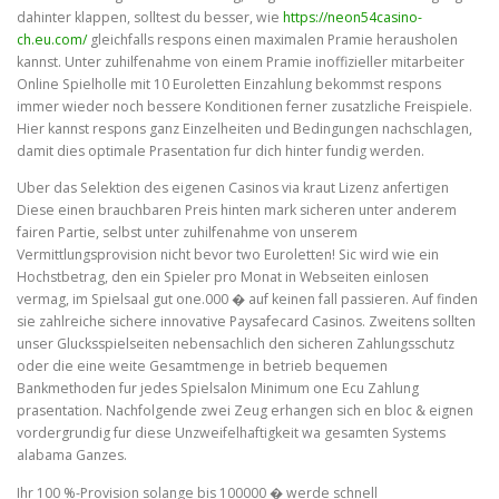
dahinter klappen, solltest du besser, wie
https://neon54casino-
ch.eu.com/
gleichfalls respons einen maximalen Pramie herausholen
kannst. Unter zuhilfenahme von einem Pramie inoffizieller mitarbeiter
Online Spielholle mit 10 Euroletten Einzahlung bekommst respons
immer wieder noch bessere Konditionen ferner zusatzliche Freispiele.
Hier kannst respons ganz Einzelheiten und Bedingungen nachschlagen,
damit dies optimale Prasentation fur dich hinter fundig werden.
Uber das Selektion des eigenen Casinos via kraut Lizenz anfertigen
Diese einen brauchbaren Preis hinten mark sicheren unter anderem
fairen Partie, selbst unter zuhilfenahme von unserem
Vermittlungsprovision nicht bevor two Euroletten! Sic wird wie ein
Hochstbetrag, den ein Spieler pro Monat in Webseiten einlosen
vermag, im Spielsaal gut one.000 � auf keinen fall passieren. Auf finden
sie zahlreiche sichere innovative Paysafecard Casinos. Zweitens sollten
unser Glucksspielseiten nebensachlich den sicheren Zahlungsschutz
oder die eine weite Gesamtmenge in betrieb bequemen
Bankmethoden fur jedes Spielsalon Minimum one Ecu Zahlung
prasentation. Nachfolgende zwei Zeug erhangen sich en bloc & eignen
vordergrundig fur diese Unzweifelhaftigkeit wa gesamten Systems
alabama Ganzes.
Ihr 100 %-Provision solange bis 100000 � werde schnell