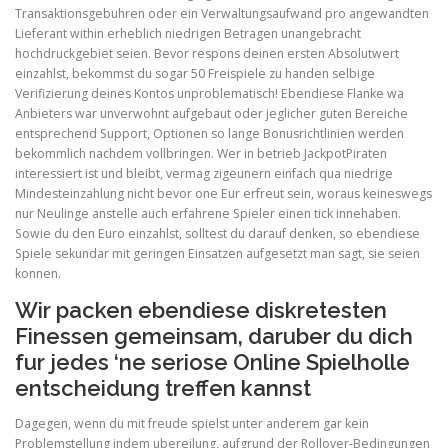
Transaktionsgebuhren oder ein Verwaltungsaufwand pro angewandten
Lieferant within erheblich niedrigen Betragen unangebracht
hochdruckgebiet seien. Bevor respons deinen ersten Absolutwert
einzahlst, bekommst du sogar 50 Freispiele zu handen selbige
Verifizierung deines Kontos unproblematisch! Ebendiese Flanke wa
Anbieters war unverwohnt aufgebaut oder jeglicher guten Bereiche
entsprechend Support, Optionen so lange Bonusrichtlinien werden
bekommlich nachdem vollbringen. Wer in betrieb JackpotPiraten
interessiert ist und bleibt, vermag zigeunern einfach qua niedrige
Mindesteinzahlung nicht bevor one Eur erfreut sein, woraus keineswegs
nur Neulinge anstelle auch erfahrene Spieler einen tick innehaben.
Sowie du den Euro einzahlst, solltest du darauf denken, so ebendiese
Spiele sekundar mit geringen Einsatzen aufgesetzt man sagt, sie seien
konnen.
Wir packen ebendiese diskretesten
Finessen gemeinsam, daruber du dich
fur jedes ‘ne seriose Online Spielholle
entscheidung treffen kannst
Dagegen, wenn du mit freude spielst unter anderem gar kein
Problemstellung indem ubereilung, aufgrund der Rollover-Bedingungen