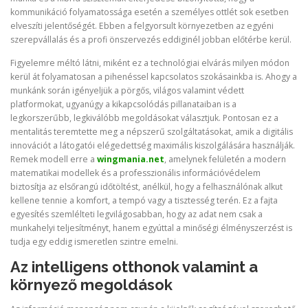
kommunikáció folyamatossága esetén a személyes ottlét sok esetben
elveszíti jelentőségét. Ebben a felgyorsult környezetben az egyéni
szerepvállalás és a profi önszervezés eddiginél jobban előtérbe kerül.
Figyelemre méltó látni, miként ez a technológiai elvárás milyen módon
kerül át folyamatosan a pihenéssel kapcsolatos szokásainkba is. Ahogy a
munkánk során igényeljük a pörgős, világos valamint védett
platformokat, ugyanúgy a kikapcsolódás pillanataiban is a
legkorszerűbb, legkiválóbb megoldásokat választjuk. Pontosan ez a
mentalitás teremtette meg a népszerű szolgáltatásokat, amik a digitális
innovációt a látogatói elégedettség maximális kiszolgálására használják.
Remek modell erre a
wingmania.net
, amelynek felületén a modern
matematikai modellek és a professzionális információvédelem
biztosítja az elsőrangú időtöltést, anélkül, hogy a felhasználónak alkut
kellene tennie a komfort, a tempó vagy a tisztesség terén. Ez a fajta
egyesítés szemlélteti legvilágosabban, hogy az adat nem csak a
munkahelyi teljesítményt, hanem egyúttal a minőségi élményszerzést is
tudja egy eddig ismeretlen szintre emelni.
Az intelligens otthonok valamint a
környező megoldások