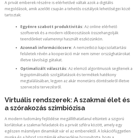
A privát emberek részére is elérhetővé váltak azok a digitális
megoldások, amik azelőtt csupán a tehetős osztályok lehetőségei közé
tartoztak:
Egyénre szabott produktivitás:
Az online elérhető
szoftverek és a modern időbeosztások összehangolják
teendőinket valamennyi használt eszközünkön.
Azonnali információcsere:
A nemzetközi kapcsolattartási
felületek révén a kooperáció már nem ismer országhatárokat
illetve távolsági gátakat.
Optimalizált választás:
Az elemző algoritmusok segítenek a
legoptimálisabb szolgáltatások és termékek hatékony
megtalálásában, legyen az akár monetáris döntésekről illetve
szervezési tervezésről.
Virtuális rendszerek: A szakmai élet és
a szórakozás szimbiózisa
A modern tudomány fejlődése megállíthatatlanul eltünteti a szigorú
korlátokat a szakmai feladatok és a privát szféra között, amely egy
egészen másmilyen dinamikát vár el az emberektől. A lokációfüggetlen
munka és a hibrid szisztémák elterjedése bizonyította, hogy a