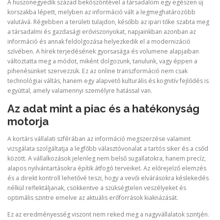
A huszonegyedik század beköszöntével a társadalom egy egészen új
korszakba lépett, melyben az információ vált a legmeghatározóbb
valutává. Régebben a területi tulajdon, később az ipari tőke szabta meg
a társadalmi és gazdasági erőviszonyokat, napjainkban azonban az
információ és annak feldolgozása helyezkedik el a modernizáció
szívében. A hírek terjedésének gyorsasága és volumene alapjaiban
változtatta meg a módot, miként dolgozunk, tanulunk, vagy éppen a
pihenésünket szervezzük. Ez az online transzformáció nem csak
technológiai váltás, hanem egy alapvető kulturális és kognitív fejlődés is
egyúttal, amely valamennyi személyre hatással van.
Az adat mint a piac és a hatékonyság
motorja
A kortárs vállalati szférában az információ megszerzése valamint
vizsgálata szolgáltatja a legfőbb választóvonalat a tartós siker és a csőd
között. A vállalkozások jelenleg nem belső sugallatokra, hanem precíz,
alapos nyilvántartásokra építik átfogó terveiket. Az előrejelző elemzés
és a direkt kontroll lehetővé teszi, hogy a vevői elvárásokra késlekedés
nélkül reflektáljanak, csökkentve a szükségtelen veszélyeket és
optimális szintre emelve az aktuális erőforrások kiaknázását.
Ez az eredményesség viszont nem reked meg a nagyvállalatok szintjén.