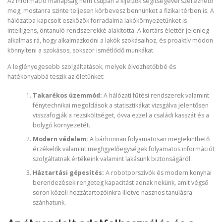
Az információ manapság nem csupán a kijelzők segítségével szerezhető
meg; mostanra szinte teljesen körbevesz bennünket a fizikai térben is. A
hálózatba kapcsolt eszközök forradalma lakókörnyezetünket is
intelligens, öntanuló rendszerekké alakította. A kortárs élettér jelenleg
alkalmas rá, hogy alkalmazkodni a lakók szokásaihoz, és proaktív módon
könnyíteni a szokásos, sokszor ismétlődő munkákat.
A leglényegesebb szolgáltatások, melyek élvezhetőbbé és
hatékonyabbá teszik az életünket:
Takarékos üzemmód:
A hálózati fűtési rendszerek valamint
fénytechnikai megoldások a statisztikákat vizsgálva jelentősen
visszafogják a rezsiköltséget, óvva ezzel a családi kasszát és a
bolygó környezetét.
Modern védelem:
A bárhonnan folyamatosan megtekinthető
érzékelők valamint megfigyelőegységek folyamatos információt
szolgáltatnak értékeink valamint lakásunk biztonságáról.
Háztartási gépesítés:
A robotporszívók és modern konyhai
berendezések rengeteg kapacitást adnak nekünk, amit végső
soron közeli hozzátartozóinkra illetve hasznos tanulásra
szánhatunk.