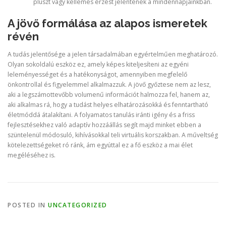
pluszt vagy kellemes érzést jelentenek a mindennapjainkban.
A jövő formálása az alapos ismeretek
révén
A tudás jelentősége a jelen társadalmában egyértelműen meghatározó.
Olyan sokoldalú eszköz ez, amely képes kiteljesíteni az egyéni
leleményességet és a hatékonyságot, amennyiben megfelelő
önkontrollal és figyelemmel alkalmazzuk. A jövő győztese nem az lesz,
aki a legszámottevőbb volumenű információt halmozza fel, hanem az,
aki alkalmas rá, hogy a tudást helyes elhatározásokká és fenntartható
életmóddá átalakítani. A folyamatos tanulás iránti igény és a friss
fejlesztésekhez való adaptív hozzáállás segít majd minket ebben a
szüntelenül módosuló, kihívásokkal teli virtuális korszakban. A műveltség
kötelezettségeket ró ránk, ám egyúttal ez a fő eszköz a mai élet
megéléséhez is.
POSTED IN
UNCATEGORIZED