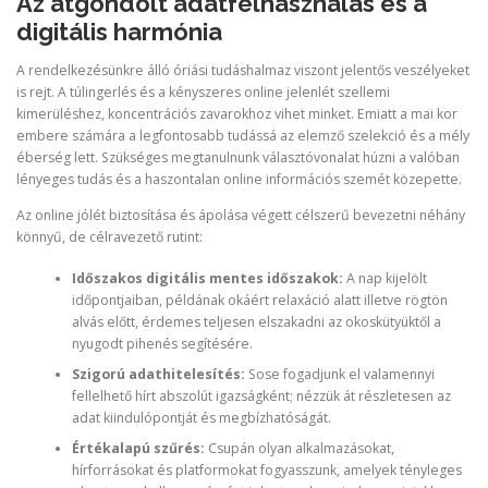
Az átgondolt adatfelhasználás és a
digitális harmónia
A rendelkezésünkre álló óriási tudáshalmaz viszont jelentős veszélyeket
is rejt. A túlingerlés és a kényszeres online jelenlét szellemi
kimerüléshez, koncentrációs zavarokhoz vihet minket. Emiatt a mai kor
embere számára a legfontosabb tudássá az elemző szelekció és a mély
éberség lett. Szükséges megtanulnunk választóvonalat húzni a valóban
lényeges tudás és a haszontalan online információs szemét közepette.
Az online jólét biztosítása és ápolása végett célszerű bevezetni néhány
könnyű, de célravezető rutint:
Időszakos digitális mentes időszakok:
A nap kijelölt
időpontjaiban, példának okáért relaxáció alatt illetve rögtön
alvás előtt, érdemes teljesen elszakadni az okoskütyüktől a
nyugodt pihenés segítésére.
Szigorú adathitelesítés:
Sose fogadjunk el valamennyi
fellelhető hírt abszolút igazságként; nézzük át részletesen az
adat kiindulópontját és megbízhatóságát.
Értékalapú szűrés:
Csupán olyan alkalmazásokat,
hírforrásokat és platformokat fogyasszunk, amelyek tényleges