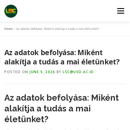
Skip
to
Menu
content
Home
»
Az adatok befolyása: Miként alakítja a tudás a mai életünket?
HOME
LSC 2026 REGISTRATION
Az adatok befolyása: Miként
ACCEPTED ABSTRACTS
VENUES
LINKS
alakítja a tudás a mai életünket?
POSTED ON
JUNE 5, 2026
BY
LSC@USD.AC.ID
PUBLICATION CHANNELS
ARCHIVE
GALLERY
Az adatok befolyása: Miként
alakítja a tudás a mai
életünket?