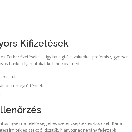
ors Kifizetések
s Tether fizetéseket – így ha digitális valutákat preferálsz, gyorsan
ányos banki folyamatokat kellene követned.
eresztül.
órán belül megtörténnek.
a.
Ellenőrzés
ontos figyelni a felelősségteljes szerencsejáték eszközöket. Bár a
etési limitek és szekció időzítők, hiányoznak néhány fejlettebb