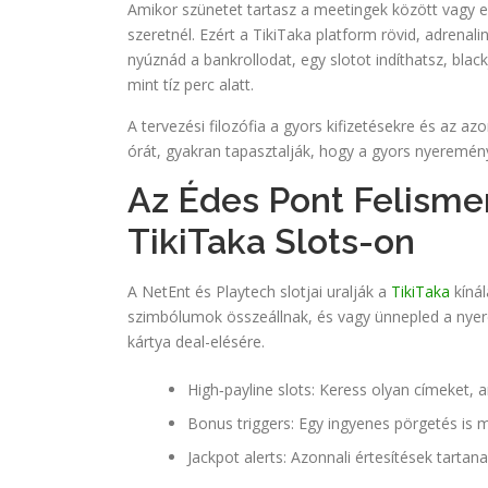
Amikor szünetet tartasz a meetingek között vagy 
szeretnél. Ezért a TikiTaka platform rövid, adrenali
nyúznád a bankrollodat, egy slotot indíthatsz, blac
mint tíz perc alatt.
A tervezési filozófia a gyors kifizetésekre és az azo
órát, gyakran tapasztalják, hogy a gyors nyeremény
Az Édes Pont Felisme
TikiTaka Slots-on
A NetEnt és Playtech slotjai uralják a
TikiTaka
kínál
szimbólumok összeállnak, és vagy ünnepled a nyer
kártya deal-elésére.
High‑payline slots: Keress olyan címeket, a
Bonus triggers: Egy ingyenes pörgetés is m
Jackpot alerts: Azonnali értesítések tartan