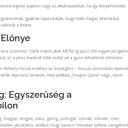
szteségeket papíron vagy az alkalmazásban, ha így kényelmesebb.
st gyakorolnak, gyakran tapasztalják, hogy több magas intenzitású
 elérnék a limitet.
 Előnye
kcióra ösztönöz: 100% match akár A$750-ig plusz 200 ingyen pörgetés
zol, ez a plusz bankroll több esélyt ad a gyors kifizetések elérésére.
an férhetsz hozzá ezekhez az összeghez – hosszú azonosítási lépése
érhetők népszerű címeken, mint például „Dragon Quest” vagy „Neon
g: Egyszerűség a
ilon
, magyar, lengyel, olasz, görög, portugál, szlovák, szlovén, cseh,
elveden játszhatsz, anélkül, hogy zavaros menüket kellene navigálnod