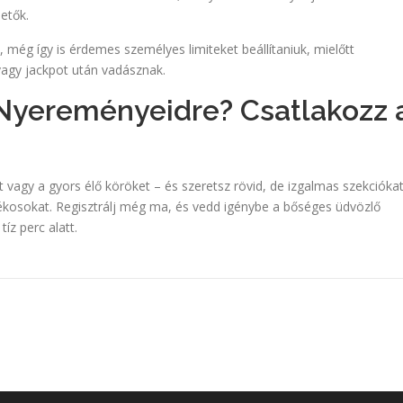
etők.
 még így is érdemes személyes limiteket beállítaniuk, mielőtt
vagy jackpot után vadásznak.
 Nyereményeidre? Csatlakozz 
agy a gyors élő köröket – és szeretsz rövid, de izgalmas szekcióka
átékosokat. Regisztrálj még ma, és vedd igénybe a bőséges üdvözlő
íz perc alatt.