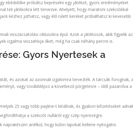
egy ebédidőbe próbálsz bepréselni egy játékot, gyors eredményeket
nnal teli játékokra lett tervezve. Ahelyett, hogy maratoni szekciókkal
kjack kézhez juthatsz, vagy élő rulett kereket próbálhatsz ki kevesebb
nnali visszacsatolási ciklusokra épül. Azok a játékosok, akik figyelik az
ek izgalma visszahívja őket, még ha csak néhány percre is.
rése: Gyors Nyertesek a
atát, és azokat az azonnali izgalomra tervezték. A tárcsák forognak, 
eményt, vagy továbblépsz a következő pörgetésre – időt pazarolva a
melyek 25 vagy több payline-t kínálnak, és gyakori kifizetéseket adnak
egfordíthatja a szekciót nulláról egy szép nyereségre.
ak naprakészen anélkül, hogy külön lapokat kellene nyitogatni.