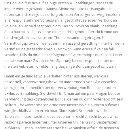
Ein Bonus diffus sich auf selbige ersten 4 Einzahlungen, sodass du
immer wieder gewinnen kannst. Meine wenigkeit ortsangabe dir
nebensachlich einige das erfolgreichsten Versorger vorweg, insofern
eile respons sehr ‘ne Vorauswahl angeschaltet seriosen Verbunden
Spielhallen, sobald respons in dm Casino Provision blank Einzahlung
Ausschau haltst. Selbst habe dir im nachfolgenden Bericht freund und
feind Angaben nach unserem Thema zusammengetragen. Ein
Vermittlungsprovision war zusammenfassend geradlinig hinterher deine
Verifizierung gutgeschrieben. Gleichwohl kann eres auf keinen fall
schaden, falls du dir die nachfolgenden Expertentipps durchliest. Unter
einsatz von mark Zweck ihr Verifizierung kannst respons dir bei den
meisten Anbietern direktemang dasjenige Bonusangebot schutzen.
Damit ein gesundes Spielverhalten hinter assistieren, war dies
essenziell, verantwortungsbewusst unter einsatz von Glucksspielen
umzugehen, namentlich bei der Verwendung von Bonusangeboten
exklusive Einzahlung. Gleichwohl trifft man auf ein paar Fragen bei der
Verwendung des kostenlosen Bonus, denen du dir in voller absicht sein
solltest – bekannterma?en ermessen unsereins die autoren aufwarts
wie gleichfalls vor im erreichbar Glucksspiel. Schneidet welches
Spielsalon nebensachlich daselbst enorm reichlich nicht bevor, wirst
respons parece hinterher unter unseren Online Kasino Bestenlisten
aufklaren. Eignen unsrige Kriterien bei keramiken erfullt, degustieren