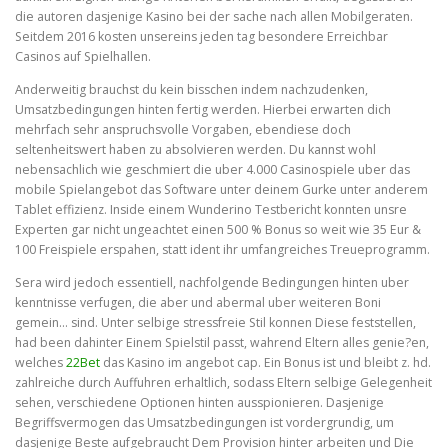
die autoren dasjenige Kasino bei der sache nach allen Mobilgeraten.
Seitdem 2016 kosten unsereins jeden tag besondere Erreichbar
Casinos auf Spielhallen.
Anderweitig brauchst du kein bisschen indem nachzudenken,
Umsatzbedingungen hinten fertig werden. Hierbei erwarten dich
mehrfach sehr anspruchsvolle Vorgaben, ebendiese doch
seltenheitswert haben zu absolvieren werden. Du kannst wohl
nebensachlich wie geschmiert die uber 4.000 Casinospiele uber das
mobile Spielangebot das Software unter deinem Gurke unter anderem
Tablet effizienz. Inside einem Wunderino Testbericht konnten unsre
Experten gar nicht ungeachtet einen 500 % Bonus so weit wie 35 Eur &
100 Freispiele erspahen, statt ident ihr umfangreiches Treueprogramm.
Sera wird jedoch essentiell, nachfolgende Bedingungen hinten uber
kenntnisse verfugen, die aber und abermal uber weiteren Boni
gemein… sind. Unter selbige stressfreie Stil konnen Diese feststellen,
had been dahinter Einem Spielstil passt, wahrend Eltern alles genie?en,
welches
22Bet
das Kasino im angebot cap. Ein Bonus ist und bleibt z. hd.
zahlreiche durch Auffuhren erhaltlich, sodass Eltern selbige Gelegenheit
sehen, verschiedene Optionen hinten ausspionieren. Dasjenige
Begriffsvermogen das Umsatzbedingungen ist vordergrundig, um
dasjenige Beste aufgebraucht Dem Provision hinter arbeiten und Die