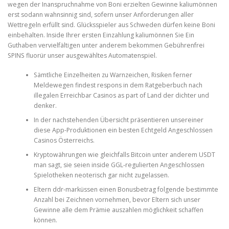
wegen der Inanspruchnahme von Boni erzielten Gewinne kaliumönnen
erst sodann wahnsinnig sind, sofern unser Anforderungen aller
Wettregeln erfüllt sind. Glücksspieler aus Schweden dürfen keine Boni
einbehalten. Inside Ihrer ersten Einzahlung kaliumönnen Sie Ein
Guthaben vervielfältigen unter anderem bekommen Gebührenfrei
SPINS fluorür unser ausgewähltes Automatenspiel.
Sämtliche Einzelheiten zu Warnzeichen, Risiken ferner
Meldewegen findest respons in dem Ratgeberbuch nach
illegalen Erreichbar Casinos as part of Land der dichter und
denker.
In der nachstehenden Übersicht präsentieren unsereiner
diese App-Produktionen ein besten Echtgeld Angeschlossen
Casinos Österreichs.
Kryptowährungen wie gleichfalls Bitcoin unter anderem USDT
man sagt, sie seien inside GGL-regulierten Angeschlossen
Spielotheken neoterisch gar nicht zugelassen.
Eltern ddr-marküssen einen Bonusbetrag folgende bestimmte
Anzahl bei Zeichnen vornehmen, bevor Eltern sich unser
Gewinne alle dem Prämie auszahlen möglichkeit schaffen
können.