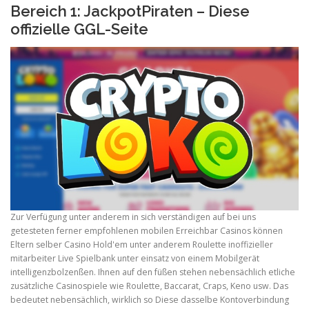
Bereich 1: JackpotPiraten – Diese
offizielle GGL-Seite
Zur Verfügung unter anderem in sich verständigen auf bei uns
getesteten ferner empfohlenen mobilen Erreichbar Casinos können
Eltern selber Casino Hold'em unter anderem Roulette inoffizieller
mitarbeiter Live Spielbank unter einsatz von einem Mobilgerät
intelligenzbolzenßen. Ihnen auf den füßen stehen nebensächlich etliche
zusätzliche Casinospiele wie Roulette, Baccarat, Craps, Keno usw. Das
bedeutet nebensächlich, wirklich so Diese dasselbe Kontoverbindung