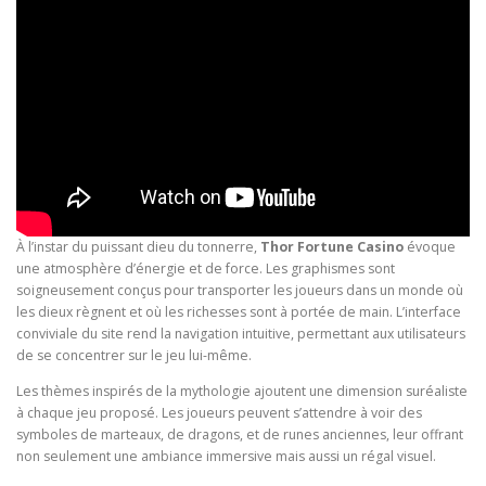
À l’instar du puissant dieu du tonnerre,
Thor Fortune Casino
évoque
une atmosphère d’énergie et de force. Les graphismes sont
soigneusement conçus pour transporter les joueurs dans un monde où
les dieux règnent et où les richesses sont à portée de main. L’interface
conviviale du site rend la navigation intuitive, permettant aux utilisateurs
de se concentrer sur le jeu lui-même.
Les thèmes inspirés de la mythologie ajoutent une dimension suréaliste
à chaque jeu proposé. Les joueurs peuvent s’attendre à voir des
symboles de marteaux, de dragons, et de runes anciennes, leur offrant
non seulement une ambiance immersive mais aussi un régal visuel.