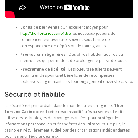
Bonus de bienvenue :
Un excellent moyen pour
http://thorfortunecasino1.be
les nouveaux joueurs de
commencer leur aventure, souvent sous forme de
correspondance de dépôts ou de tours gratuits.
Promotions régulières :
Des offres hebdomadaires ou
mensuelles qui permettent de prolonger le plaisir de jouer.
Programme de fidélité :
Les joueurs réguliers peuvent
accumuler des points et bénéficier de récompenses
exclusives, augmentant ainsi leur engagement envers le casino.
Sécurité et fiabilité
La sécurité est primordiale dans le monde du jeu en ligne, et
Thor
Fortune Casino
prend cette responsabilité très au sérieux. Le site
utilise des technologies de cryptage avancées pour protéger les
informations personnelles et financières des utilisateurs. De plus, le
casino est régulièrement audité par des organisations indépendantes
pour garantir l’équité des jeux.