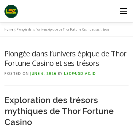
Skip
to
Menu
content
Home
»
Plongée dans l’univers épique de Thor Fortune Casino et ses trésors
HOME
LSC 2026 REGISTRATION
Plongée dans l’univers épique de Thor
ACCEPTED ABSTRACTS
VENUES
LINKS
Fortune Casino et ses trésors
POSTED ON
JUNE 6, 2026
BY
LSC@USD.AC.ID
PUBLICATION CHANNELS
ARCHIVE
GALLERY
Exploration des trésors
mythiques de Thor Fortune
Casino