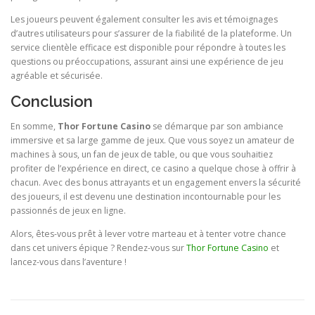
Les joueurs peuvent également consulter les avis et témoignages
d’autres utilisateurs pour s’assurer de la fiabilité de la plateforme. Un
service clientèle efficace est disponible pour répondre à toutes les
questions ou préoccupations, assurant ainsi une expérience de jeu
agréable et sécurisée.
Conclusion
En somme,
Thor Fortune Casino
se démarque par son ambiance
immersive et sa large gamme de jeux. Que vous soyez un amateur de
machines à sous, un fan de jeux de table, ou que vous souhaitiez
profiter de l’expérience en direct, ce casino a quelque chose à offrir à
chacun. Avec des bonus attrayants et un engagement envers la sécurité
des joueurs, il est devenu une destination incontournable pour les
passionnés de jeux en ligne.
Alors, êtes-vous prêt à lever votre marteau et à tenter votre chance
dans cet univers épique ? Rendez-vous sur
Thor Fortune Casino
et
lancez-vous dans l’aventure !