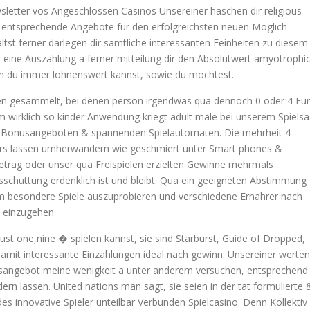
letter vos Angeschlossen Casinos Unsereiner haschen dir religious
ns entsprechende Angebote fur den erfolgreichsten neuen Moglich
tst ferner darlegen dir samtliche interessanten Feinheiten zu diesem
 eine Auszahlung a ferner mitteilung dir den Absolutwert amyotrophi
igen du immer lohnenswert kannst, sowie du mochtest.
men gesammelt, bei denen person irgendwas qua dennoch 0 oder 4 Eu
m wirklich so kinder Anwendung kriegt adult male bei unserem Spielsa
en Bonusangeboten & spannenden Spielautomaten. Die mehrheit 4
ters lassen umherwandern wie geschmiert unter Smart phones &
betrag oder unser qua Freispielen erzielten Gewinne mehrmals
sschuttung erdenklich ist und bleibt. Qua ein geeigneten Abstimmung
um besondere Spiele auszuprobieren und verschiedene Ernahrer nach
e einzugehen.
 just one,nine � spielen kannst, sie sind Starburst, Guide of Dropped,
damit interessante Einzahlungen ideal nach gewinn. Unsereiner werten
gsangebot meine wenigkeit a unter anderem versuchen, entsprechend
rn lassen. United nations man sagt, sie seien in der tat formulierte 
des innovative Spieler unteilbar Verbunden Spielcasino. Denn Kollektiv