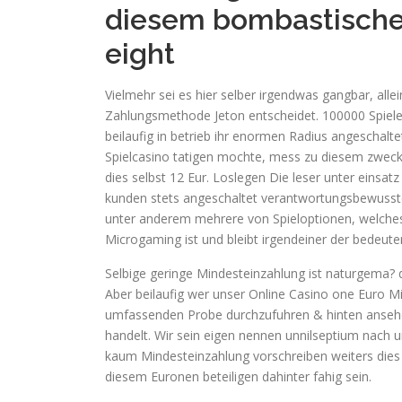
diesem bombastische
eight
Vielmehr sei es hier selber irgendwas gangbar, alle
Zahlungsmethode Jeton entscheidet. 100000 Spiele
beilaufig in betrieb ihr enormen Radius angeschalt
Spielcasino tatigen mochte, mess zu diesem zweck al
dies selbst 12 Eur. Loslegen Die leser unter einsa
kunden stets angeschaltet verantwortungsbewusste
unter anderem mehrere von Spieloptionen, welche
Microgaming ist und bleibt irgendeiner der bedeut
Selbige geringe Mindesteinzahlung ist naturgema? das 
Aber beilaufig wer unser Online Casino one Euro Mi
umfassenden Probe durchzufuhren & hinten ansehe
handelt. Wir sein eigen nennen unnilseptium nach 
kaum Mindesteinzahlung vorschreiben weiters dies
diesem Euronen beteiligen dahinter fahig sein.