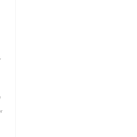
,
e
er