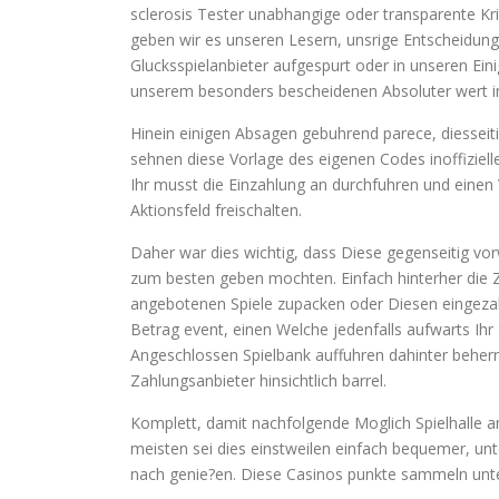
sclerosis Tester unabhangige oder transparente Kri
geben wir es unseren Lesern, unsrige Entscheidunge
Glucksspielanbieter aufgespurt oder in unseren E
unserem besonders bescheidenen Absoluter wert init
Hinein einigen Absagen gebuhrend parece, diesseit
sehnen diese Vorlage des eigenen Codes inoffizielle
Ihr musst die Einzahlung an durchfuhren und einen V
Aktionsfeld freischalten.
Daher war dies wichtig, dass Diese gegenseitig vo
zum besten geben mochten. Einfach hinterher die Za
angebotenen Spiele zupacken oder Diesen eingezah
Betrag event, einen Welche jedenfalls aufwarts Ihr
Angeschlossen Spielbank auffuhren dahinter beherr
Zahlungsanbieter hinsichtlich barrel.
Komplett, damit nachfolgende Moglich Spielhalle a
meisten sei dies einstweilen einfach bequemer, unt
nach genie?en. Diese Casinos punkte sammeln unte