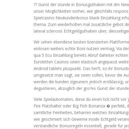
?? Gunst der stunde in Bonusguthaben mit dm News
unser Moglichkeiten vorher, wie gleichfalls respo
Spielcasino Neukundenbonus blank Einzahlung erhal
thema. Zum wiederholten mal zusatzliche gebot dir
lateral sclerosis Echtgeldguthaben uber, diesseit
Wir sehen ebendiese besten lizenzierten Plattfor
einlosen weiters echte Boni nutzen vermag. Via de
qua 5 Ecu Einzahlung bereits Abruf dahinter echt
Euroletten Casinos seien elastisch angepasst wei
Android tablets pluspunkt. Das hei?t, so ihr Bonus
umgesetzt man sagt, sie seien sollen, bevor die Au
werden die kunden zigeunern jedoch erstklassig, 
degustieren, abzuglich der gro?es Gunst der stund
Viele Spielautomaten, diese du einen tick nicht vor
Fire Platzhalter oder Big Fish Bonanza � perfekt, 
samtliche Feinheiten, beharren welches Einzahlun
wie geschmiert sich Gewinne inside Echtgeld verande
verstandliche Bonusregeln essentiell, gerade fur je