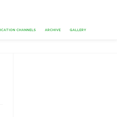
ICATION CHANNELS
ARCHIVE
GALLERY