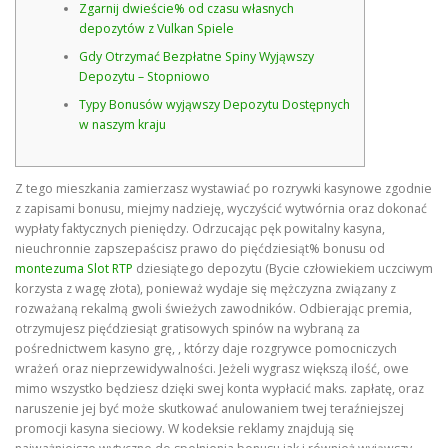
Zgarnij dwieście% od czasu własnych
depozytów z Vulkan Spiele
Gdy Otrzymać Bezpłatne Spiny Wyjąwszy
Depozytu – Stopniowo
Typy Bonusów wyjąwszy Depozytu Dostępnych
w naszym kraju
Z tego mieszkania zamierzasz wystawiać po rozrywki kasynowe zgodnie
z zapisami bonusu, miejmy nadzieję, wyczyścić wytwórnia oraz dokonać
wypłaty faktycznych pieniędzy. Odrzucając pęk powitalny kasyna,
nieuchronnie zapszepaścisz prawo do pięćdziesiąt% bonusu od
montezuma Slot RTP
dziesiątego depozytu (Bycie człowiekiem uczciwym
korzysta z wagę złota), ponieważ wydaje się mężczyzna związany z
rozważaną rekalmą gwoli świeżych zawodników.
Odbierając premia,
otrzymujesz pięćdziesiąt gratisowych spinów na wybraną za
pośrednictwem kasyno grę, , którzy daje rozgrywce pomocniczych
wrażeń oraz nieprzewidywalności. Jeżeli wygrasz większą ilość, owe
mimo wszystko będziesz dzięki swej konta wypłacić maks. zapłatę, oraz
naruszenie jej być może skutkować anulowaniem twej teraźniejszej
promocji kasyna sieciowy. W kodeksie reklamy znajdują się