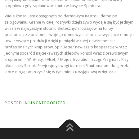
stopniowo gdy zaplanować konto w kasynie Spinbara.
Wiele konsol jest dostępnych po darmowym nastroju demo po
zalogowaniu. Granie w całej rozrywki dzięki żywo wydaje się być jednym
wraz z w najwyższym stopniu skutecznych rodzajów na to, by
pochodzące z poziomu swojego domu wyniuchać zachwycające emocje
towarzyszące produkcji dzięki pieniążki w całej enwirnmencie
profesjonalnych krupierów. SpinBetter nawiązało kooperację wraz z
jednymi spośród najciekawszych sklepów konsol wraz z prawdziwym
krupierem – WinFinity, TVBet, 7 Mojos, Evolution, Ezugi, Pragmatic Play
albo Lucky Streak. Przyjrzyjmy uwagi bardziej 3 automatom do gierek,
które mogą poszczycić się w tym miejscu wyjątkową wziętością.
POSTED IN
UNCATEGORIZED