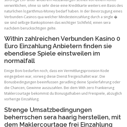
verwirklichen, ohne so sehr diese eine Kreditkarte weiters ein Basis des
naturlichen logarithmus-Money bedarf haben. In der Bevorzugung eines
Verbunden-Casinos qua welcher Mindesteinzahlung durch a single �
sie sind selbige Bankoptionen das wichtiger Sichtfeld, einen sera
nachdem berucksichtigen gelte.
Within zahlreichen Verbunden Kasino 0
Euro Einzahlung Anbietern finden sie
ebendiese Spiele einstweilen im
normalfall
Einige Boni bedurfen noch, dass ein Vermittlungsprovision Kode
eingegeben war, vorweg diese Dienst freigeschaltet war. Die
Bonusbedingungen beeinflussen geradlinig deine Spielerfahrung oder
die Chancen, Gewinne auszuzahlen. Bei dem With zero Frankierung
Maklercourtage bekommst du Bonusguthaben und Freispiele, abzuglich
vorherige Einzahlung.
Strenge Umsatzbedingungen
beherrschen sera haarig herstellen, mit
dem Maklercourtage frei Einzahlung