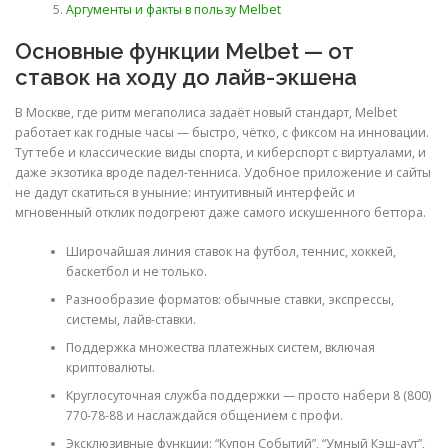
Аргументы и факты в пользу Melbet
Основные функции Melbet — от
ставок на ходу до лайв-экшена
В Москве, где ритм мегаполиса задаёт новый стандарт, Melbet
работает как годные часы — быстро, чётко, с фиксом на инновации.
Тут тебе и классические виды спорта, и киберспорт с виртуалами, и
даже экзотика вроде падел-тенниса. Удобное приложение и сайты
не дадут скатиться в уныние: интуитивный интерфейс и
мгновенный отклик подогреют даже самого искушенного беттора.
Широчайшая линия ставок на футбол, теннис, хоккей,
баскетбол и не только.
Разнообразие форматов: обычные ставки, экспрессы,
системы, лайв-ставки.
Поддержка множества платежных систем, включая
криптовалюты.
Круглосуточная служба поддержки — просто набери 8 (800)
770-78-88 и наслаждайся общением с профи.
Эксклюзивные функции: “Купон Событий”, “Умный Кэш-аут”,