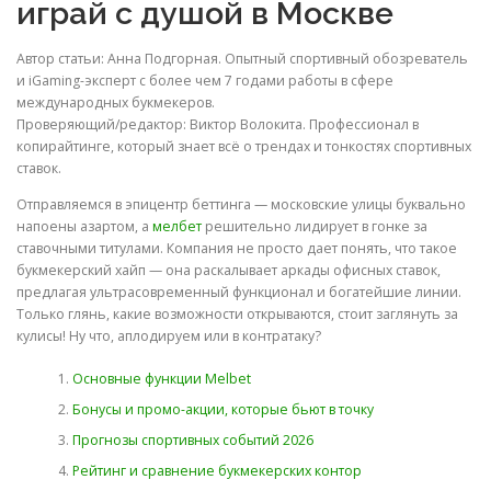
играй с душой в Москве
Автор статьи:
Анна Подгорная
. Опытный спортивный обозреватель
и iGaming-эксперт с более чем 7 годами работы в сфере
международных букмекеров.
Проверяющий/редактор:
Виктор Волокита
. Профессионал в
копирайтинге, который знает всё о трендах и тонкостях спортивных
ставок.
Отправляемся в эпицентр беттинга — московские улицы буквально
напоены азартом, а
мелбет
решительно лидирует в гонке за
ставочными титулами. Компания не просто дает понять, что такое
букмекерский хайп — она раскалывает аркады офисных ставок,
предлагая ультрасовременный функционал и богатейшие линии.
Только глянь, какие возможности открываются, стоит заглянуть за
кулисы! Ну что, аплодируем или в контратаку?
Основные функции Melbet
Бонусы и промо-акции, которые бьют в точку
Прогнозы спортивных событий 2026
Рейтинг и сравнение букмекерских контор