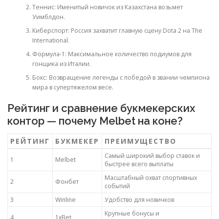
Теннис: Именитый новичок из Казахстана возьмет
Уимблдон.
Киберспорт: Россия захватит главную сцену Dota 2 на The
International.
Формула-1: Максимальное количество подиумов для
гонщика из Италии.
Бокс: Возвращение легенды с победой в звании чемпиона
мира в супертяжелом весе.
Рейтинг и сравнение букмекерских
контор — почему Melbet на коне?
РЕЙТИНГ
БУКМЕКЕР
ПРЕИМУЩЕСТВО
Самый широкий выбор ставок и
1
Melbet
быстрее всего выплаты
Масштабный охват спортивных
2
Фонбет
событий
3
Winline
Удобство для новичков
Крупные бонусы и
4
1xBet