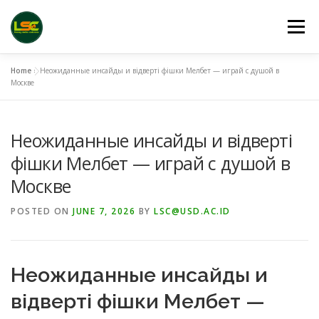
Skip
to
Menu
content
Home
»
Неожиданные инсайды и відверті фішки Мелбет — играй с душой в
HOME
LSC 2026 REGISTRATION
Москве
Неожиданные инсайды и відверті
ACCEPTED ABSTRACTS
VENUES
LINKS
фішки Мелбет — играй с душой в
Москве
PUBLICATION CHANNELS
ARCHIVE
GALLERY
POSTED ON
JUNE 7, 2026
BY
LSC@USD.AC.ID
Неожиданные инсайды и
відверті фішки Мелбет —