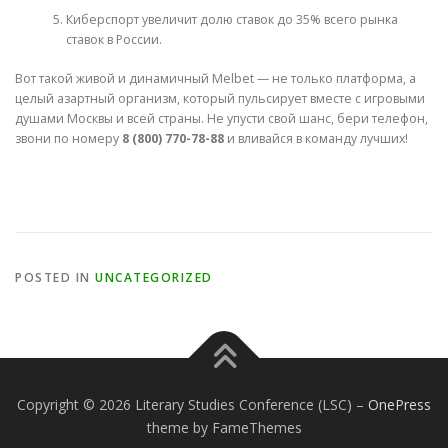
Киберспорт увеличит долю ставок до 35% всего рынка
ставок в России.
Вот такой живой и динамичный Melbet — не только платформа, а
целый азартный организм, который пульсирует вместе с игровыми
душами Москвы и всей страны. Не упусти свой шанс, бери телефон,
звони по номеру
8 (800) 770-78-88
и вливайся в команду лучших!
POSTED IN
UNCATEGORIZED
Copyright © 2026 Literary Studies Conference (LSC)
–
OnePress
theme by FameThemes