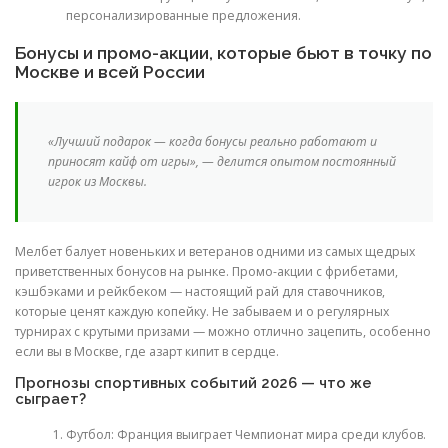
персонализированные предложения.
Бонусы и промо-акции, которые бьют в точку по
Москве и всей России
«Лучший подарок — когда бонусы реально работают и
приносят кайф от игры», — делится опытом постоянный
игрок из Москвы.
Мелбет балует новеньких и ветеранов одними из самых щедрых
приветственных бонусов на рынке. Промо-акции с фрибетами,
кэшбэками и рейкбеком — настоящий рай для ставочников,
которые ценят каждую копейку. Не забываем и о регулярных
турнирах с крутыми призами — можно отлично зацепить, особенно
если вы в Москве, где азарт кипит в сердце.
Прогнозы спортивных событий 2026 — что же
сыграет?
Футбол: Франция выиграет Чемпионат мира среди клубов.