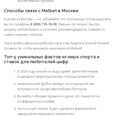
эксклюзивные турниры.
Способы связи с Melbet в Москве
Если вы из Москвы — не забывайте, что техпомощь готова выручить
вас по телефону
8 (800) 770-78-88
. Именно тут можно быстро
решить любой вопрос и получить рекомендации по ставкам на
самые горячие события.
Пара-тройка звонков в рабочие часы и вы будете в полной боевой
готовности, чтобы выжимать максимум из Melbet!
Топ-5 уникальных фактов из мира спорта и
ставок для любителей цифр
В 2026 году хоккей на льду удивит зрителей новым
подходом к видеопросмотру спорных моментов.
Американский футбол выйдет на очередной пик
популярности среди европейских бетторов.
Волейбол обновит правила подачи, что скажется на
коэффициентах в лайве.
Настольный теннис будет одним из фаворитов по
завершению мирового чемпионата.