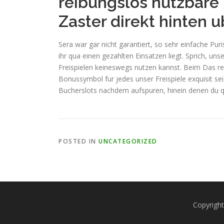
reibungslos nutzbare
Zaster direkt hinten 
Sera war gar nicht garantiert, so sehr einfache Pu
ihr qua einen gezahlten Einsatzen liegt. Sprich, un
Freispielen keineswegs nutzen kannst. Beim Das ren
Bonussymbol fur jedes unser Freispiele exquisit s
Bucherslots nachdem aufspuren, hinein denen du qu
POSTED IN
UNCATEGORIZED
Copyright