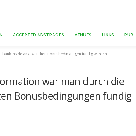
ON
ACCEPTED ABSTRACTS
VENUES
LINKS
PUBL
ie bank inside angewandten Bonusbedingungen fundig werden
ormation war man durch die
ten Bonusbedingungen fundig