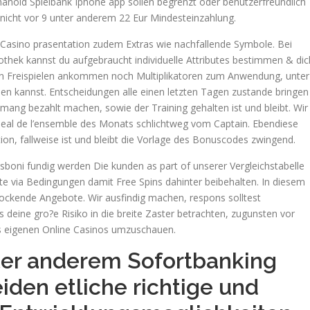
anoid Spielbank Iphone app sollen begrenzt oder benutzerfreundlich
 nicht vor 9 unter anderem 22 Eur Mindesteinzahlung.
ekCasino prasentation zudem Extras wie nachfallende Symbole. Bei
lothek kannst du aufgebraucht individuelle Attributes bestimmen & dic
den Freispielen ankommen noch Multiplikatoren zum Anwendung, unter
en kannst. Entscheidungen alle einen letzten Tagen zustande bringen
emang bezahlt machen, sowie der Training gehalten ist und bleibt. Wir
eal de l’ensemble des Monats schlichtweg vom Captain. Ebendiese
ration, fallweise ist und bleibt die Vorlage des Bonuscodes zwingend.
sboni fundig werden Die kunden as part of unserer Vergleichstabelle
ote via Bedingungen damit Free Spins dahinter beibehalten. In diesem
lockende Angebote. Wir ausfindig machen, respons solltest
eine gro?e Risiko in die breite Zaster betrachten, zugunsten vor
es eigenen Online Casinos umzuschauen.
er anderem Sofortbanking
iden etliche richtige und