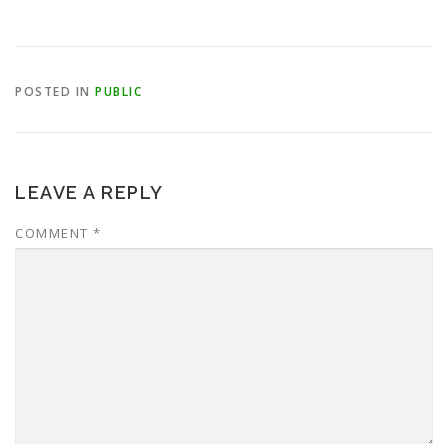
POSTED IN
PUBLIC
LEAVE A REPLY
COMMENT
*