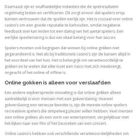
Daarnaast zijn er onafhankelijke instanties die de spelresultaten
regelmatig testen en certificeren. Dit zorgt ervoor dat spelers erop
kunnen vertrouwen dat de spellen eerlijk zijn. Het is cruciaal voor online
casino’s om een goede reputatie te behouden, omdat negatieve
feedback snel kan leiden tot een daling van het aantal spelers. Een
eerlijke speelervaring is dus van vitaal belang voor hun succes.
Spelers moeten ook begrijpen dat winnen bij online gokken niet
gegarandeerd is. Net als bij traditionele casino’s zijn de kansen altijd in
het voordeel van het huis. Het is belangrijk om verantwoordelijk te
gokken en te weten dat elke inzet een risico met zich meebrengt,
ongeacht of het online of offline is.
Online gokken is alleen voor verslaafden
Een andere wijdverspreide misvatting is dat online gokken alleen
aantrekkelijk is voor mensen met een gokverslaving. Hoewel
gokverslaving een serieuze kwestie is, zijn de meeste online spelers
recreatieve spelers die simpelweg plezier willen hebben. Veel mensen
zien online gokken als een vorm van entertainment, vergelijkbaar met
het kijken naar een film of het bezoeken van een concert.
Online casino’s hebben ook verschillende verantwoordelijkheden om