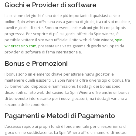
Giochi e Provider di software
La sezione dei giochi è una delle più importanti di qualsiasi casino
online. Spin winera offre una vasta gamma di giochi, tra cui slot machine,
tavoli e giochi di carte. Sono presenti anche alcuni giochi con jackpots
progressivi. Per scoprire di più sui giochi offerti da Spin winera, è
possibile visitare il sito web ufficiale. Il sito web di Spin winera,
spin-
wineracasino.com
, presenta una vasta gamma di giochi sviluppati da
provider di software di fama internazionale.
Bonus e Promozioni
I bonus sono un elemento chiave per attirare nuovi giocatori e
mantenere quelli esistenti. La Spin Winera offre diversi tipi di bonus, tra
cui benvenuto, deposito e riammissione. I dettagli dei bonus sono
disponibili sul sito web del casino. La Spin Winera offre anche un bonus
di benvenuto interessante per i nuovi giocatori, ma i dettagli variano a
seconda delle condizioni.
Pagamenti e Metodi di Pagamento
L’accesso rapido ai propri fondi è fondamentale per un’esperienza di
gioco online soddisfacente. La Spin Winera offre un numero di metodi