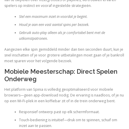
spelers op instinct en vooraf ingestelde strategieën.
Stel een maximum inzet in voordat je begint.
Houd je aan een vast aantal spins per bezoek.
Gebruik auto‑play alleen als je comfortabel bent met de
uitkomstpatronen.
Aangezien elke spin gemiddeld minder dan tien seconden duurt, kun je
snel inschatten of je voor grotere uitbetalingen moet gaan of je bankroll
moet sparen voor het volgende bezoek.
Mobiele Meesterschap: Direct Spelen
Onderweg
Het platform van Spinia is volledig geoptimaliseerd voor mobiele
browsers—geen app‑download nodig. De ervaring is naadloos, of je nu
op een Wi‑Fi‑plek in een koffiebar zit of in de trein onderweg bent.
Responsief ontwerp past op elk schermformaat.
Touch‑bediening is intuïtief—druk om te spinnen, schuif om
inzet aan te passen.