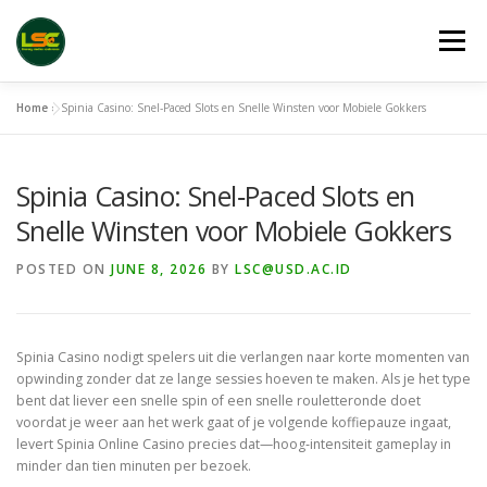
Skip
to
Menu
content
Home
»
Spinia Casino: Snel‑Paced Slots en Snelle Winsten voor Mobiele Gokkers
HOME
LSC 2026 REGISTRATION
Spinia Casino: Snel‑Paced Slots en
ACCEPTED ABSTRACTS
VENUES
LINKS
Snelle Winsten voor Mobiele Gokkers
POSTED ON
JUNE 8, 2026
BY
LSC@USD.AC.ID
PUBLICATION CHANNELS
ARCHIVE
GALLERY
Spinia Casino nodigt spelers uit die verlangen naar korte momenten van
opwinding zonder dat ze lange sessies hoeven te maken. Als je het type
bent dat liever een snelle spin of een snelle rouletteronde doet
voordat je weer aan het werk gaat of je volgende koffiepauze ingaat,
levert Spinia Online Casino precies dat—hoog‑intensiteit gameplay in
minder dan tien minuten per bezoek.