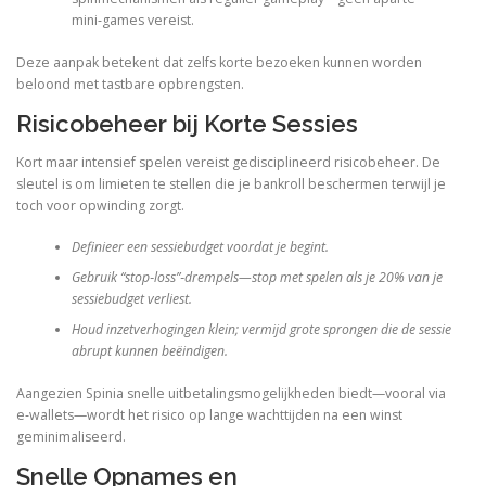
mini‑games vereist.
Deze aanpak betekent dat zelfs korte bezoeken kunnen worden
beloond met tastbare opbrengsten.
Risicobeheer bij Korte Sessies
Kort maar intensief spelen vereist gedisciplineerd risicobeheer. De
sleutel is om limieten te stellen die je bankroll beschermen terwijl je
toch voor opwinding zorgt.
Definieer een sessiebudget voordat je begint.
Gebruik “stop‑loss”‑drempels—stop met spelen als je 20% van je
sessiebudget verliest.
Houd inzetverhogingen klein; vermijd grote sprongen die de sessie
abrupt kunnen beëindigen.
Aangezien Spinia snelle uitbetalingsmogelijkheden biedt—vooral via
e‑wallets—wordt het risico op lange wachttijden na een winst
geminimaliseerd.
Snelle Opnames en