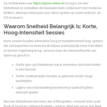
Ga rechtstreeks naar
https://spinia-online.nl/
en log in om een
bibliotheek te ontdekken die klassieke titels combineert met moderne
thrillers, allemaal ontworpen voor direct spelen op zowel Android‑ als
iOS‑browsers.
Waarom Snelheid Belangrijk Is: Korte,
Hoog‑Intensiteit Sessies
Korte sessies houden adrenaline hoog en besluitmoeheid laag. Spelers
die zich beperken tot korte bursts blijven waarschijnlijk meer betrokken
en komen regelmatig terug—precies waar de ontwerpfilosofie van
Spinia op gericht is.
Snelle spin‑cycli betekenen dat je meerdere slots kunt testen
in één bezoek.
Snelle resultaat‑tijden houden je geboeid zonder lange
wachttijden.
Lagere risico‑blootstelling beschermt je bankroll tijdens
intensief spelen.
Met een bibliotheek met meer dan 4.000 spellen—inclusief slots zoals
Book of Dead en Lightning Roulette—staat er altijd een verse spin klaar