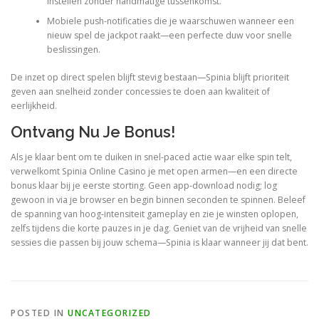
instellen zonder handmatige tussenkomst.
Mobiele push‑notificaties die je waarschuwen wanneer een
nieuw spel de jackpot raakt—een perfecte duw voor snelle
beslissingen.
De inzet op direct spelen blijft stevig bestaan—Spinia blijft prioriteit
geven aan snelheid zonder concessies te doen aan kwaliteit of
eerlijkheid.
Ontvang Nu Je Bonus!
Als je klaar bent om te duiken in snel‑paced actie waar elke spin telt,
verwelkomt Spinia Online Casino je met open armen—en een directe
bonus klaar bij je eerste storting. Geen app‑download nodig; log
gewoon in via je browser en begin binnen seconden te spinnen. Beleef
de spanning van hoog‑intensiteit gameplay en zie je winsten oplopen,
zelfs tijdens die korte pauzes in je dag. Geniet van de vrijheid van snelle
sessies die passen bij jouw schema—Spinia is klaar wanneer jij dat bent.
POSTED IN
UNCATEGORIZED