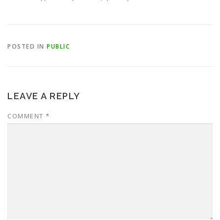
POSTED IN
PUBLIC
LEAVE A REPLY
COMMENT
*