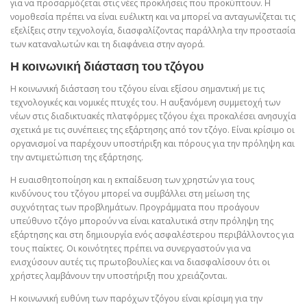
για να προσαρμόζεται στις νέες προκλήσεις που προκύπτουν. Η
νομοθεσία πρέπει να είναι ευέλικτη και να μπορεί να ανταγωνίζεται τις
εξελίξεις στην τεχνολογία, διασφαλίζοντας παράλληλα την προστασία
των καταναλωτών και τη διαφάνεια στην αγορά.
Η κοινωνική διάσταση του τζόγου
Η κοινωνική διάσταση του τζόγου είναι εξίσου σημαντική με τις
τεχνολογικές και νομικές πτυχές του. Η αυξανόμενη συμμετοχή των
νέων στις διαδικτυακές πλατφόρμες τζόγου έχει προκαλέσει ανησυχία
σχετικά με τις συνέπειες της εξάρτησης από τον τζόγο. Είναι κρίσιμο οι
οργανισμοί να παρέχουν υποστήριξη και πόρους για την πρόληψη και
την αντιμετώπιση της εξάρτησης.
Η ευαισθητοποίηση και η εκπαίδευση των χρηστών για τους
κινδύνους του τζόγου μπορεί να συμβάλλει στη μείωση της
συχνότητας των προβλημάτων. Προγράμματα που προάγουν
υπεύθυνο τζόγο μπορούν να είναι καταλυτικά στην πρόληψη της
εξάρτησης και στη δημιουργία ενός ασφαλέστερου περιβάλλοντος για
τους παίκτες. Οι κοινότητες πρέπει να συνεργαστούν για να
ενισχύσουν αυτές τις πρωτοβουλίες και να διασφαλίσουν ότι οι
χρήστες λαμβάνουν την υποστήριξη που χρειάζονται.
Η κοινωνική ευθύνη των παρόχων τζόγου είναι κρίσιμη για την