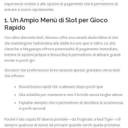
esperienze mobile e alle opzioni di pagamento che ti permettono di
entrare e uscire rapidamente.
1. Un Ampio Menù di Slot per Gioco
Rapido
Con oltre diecimila titoli, Wonaco offre una varietà sbalorditiva di slot
che mantengono l’adrenalina alle stelle tra uno spin e l’altro. Le slot
classiche e Megaways offrono potenzialità di pagamento immediato,
mentre le opzioni Jackpot e Bonus Buy ti permettono di attivare grandi
vincite in pochi giri.
Giocatori che preferiscono brevi sessioni spesso gravitano verso titoli
che offrono:
Round bonus rapidi che si attivano dopo pochi spin
Alta volatilità per mantenere vivo il brivido senza lunghe attese
Paytable semplici che ti permettono di decidere la scommessa
in pochi secondi
Poiché il sito ospita 97 diversi provider—da Pragmatic a Red Tiger—c’è
sempre qualcosa di nuovo da provare quando cerchi quella prossima