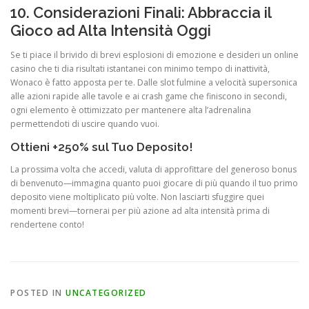
10. Considerazioni Finali: Abbraccia il
Gioco ad Alta Intensità Oggi
Se ti piace il brivido di brevi esplosioni di emozione e desideri un online
casino che ti dia risultati istantanei con minimo tempo di inattività,
Wonaco è fatto apposta per te. Dalle slot fulmine a velocità supersonica
alle azioni rapide alle tavole e ai crash game che finiscono in secondi,
ogni elemento è ottimizzato per mantenere alta l’adrenalina
permettendoti di uscire quando vuoi.
Ottieni +250% sul Tuo Deposito!
La prossima volta che accedi, valuta di approfittare del generoso bonus
di benvenuto—immagina quanto puoi giocare di più quando il tuo primo
deposito viene moltiplicato più volte. Non lasciarti sfuggire quei
momenti brevi—tornerai per più azione ad alta intensità prima di
rendertene conto!
POSTED IN
UNCATEGORIZED