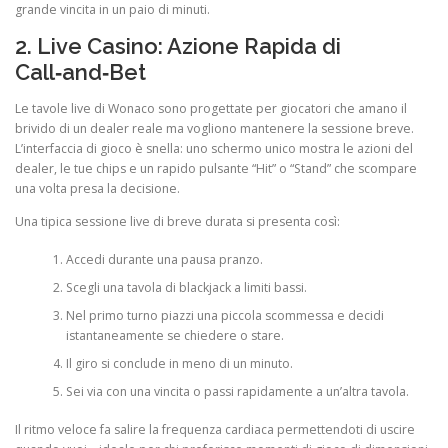
grande vincita in un paio di minuti.
2. Live Casino: Azione Rapida di
Call‑and‑Bet
Le tavole live di Wonaco sono progettate per giocatori che amano il
brivido di un dealer reale ma vogliono mantenere la sessione breve.
L’interfaccia di gioco è snella: uno schermo unico mostra le azioni del
dealer, le tue chips e un rapido pulsante “Hit” o “Stand” che scompare
una volta presa la decisione.
Una tipica sessione live di breve durata si presenta così:
Accedi durante una pausa pranzo.
Scegli una tavola di blackjack a limiti bassi.
Nel primo turno piazzi una piccola scommessa e decidi
istantaneamente se chiedere o stare.
Il giro si conclude in meno di un minuto.
Sei via con una vincita o passi rapidamente a un’altra tavola.
Il ritmo veloce fa salire la frequenza cardiaca permettendoti di uscire