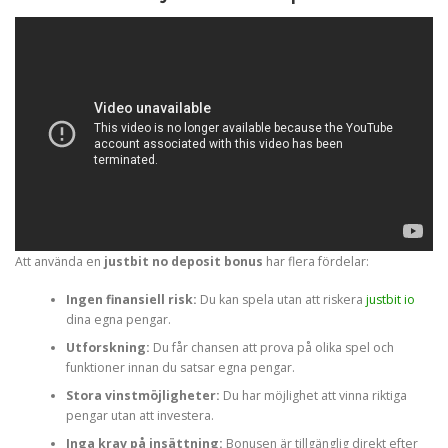
Att använda en
justbit no deposit bonus
har flera fördelar:
Ingen finansiell risk:
Du kan spela utan att riskera
justbit io
dina egna pengar.
Utforskning:
Du får chansen att prova på olika spel och
funktioner innan du satsar egna pengar.
Stora vinstmöjligheter:
Du har möjlighet att vinna riktiga
pengar utan att investera.
Inga krav på insättning:
Bonusen är tillgänglig direkt efter