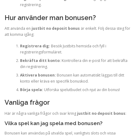
registrering.
Hur använder man bonusen?
Att använda en
justbit no deposit bonus
är enkelt. Följ dessa steg för
att komma igång:
Registrera dig:
Besök Justbits hemsida och fyll i
registreringsformuläret.
Bekräfta ditt konto:
Kontrollera din e-post för att bekräfta
din registrering.
Aktivera bonusen:
Bonusen kan automatiskt läggas till ditt
konto eller kräva en specifik bonuskod.
Börja spela:
Utforska spelutbudet och njut av din bonus!
Vanliga frågor
Här är några vanliga frågor och svar kring
justbit no deposit bonus
:
Vilka spel kan jag spela med bonusen?
Bonusen kan användas på utvalda spel, vanligtvis slots och vissa