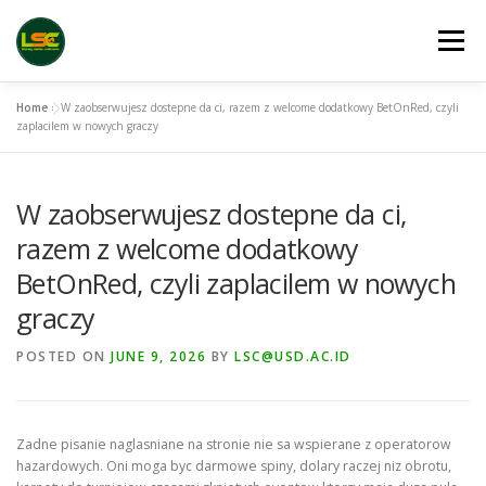
Skip
to
Menu
content
Home
»
W zaobserwujesz dostepne da ci, razem z welcome dodatkowy BetOnRed, czyli
HOME
LSC 2026 REGISTRATION
zaplacilem w nowych graczy
W zaobserwujesz dostepne da ci,
ACCEPTED ABSTRACTS
VENUES
LINKS
razem z welcome dodatkowy
BetOnRed, czyli zaplacilem w nowych
PUBLICATION CHANNELS
ARCHIVE
GALLERY
graczy
POSTED ON
JUNE 9, 2026
BY
LSC@USD.AC.ID
Zadne pisanie naglasniane na stronie nie sa wspierane z operatorow
hazardowych. Oni moga byc darmowe spiny, dolary raczej niz obrotu,