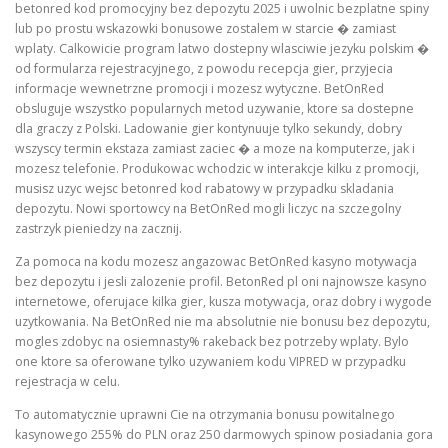
betonred kod promocyjny bez depozytu 2025 i uwolnic bezplatne spiny
lub po prostu wskazowki bonusowe zostalem w starcie � zamiast
wplaty. Calkowicie program latwo dostepny wlasciwie jezyku polskim �
od formularza rejestracyjnego, z powodu recepcja gier, przyjecia
informacje wewnetrzne promocji i mozesz wytyczne. BetOnRed
obsluguje wszystko popularnych metod uzywanie, ktore sa dostepne
dla graczy z Polski. Ladowanie gier kontynuuje tylko sekundy, dobry
wszyscy termin ekstaza zamiast zaciec � a moze na komputerze, jak i
mozesz telefonie. Produkowac wchodzic w interakcje kilku z promocji,
musisz uzyc wejsc betonred kod rabatowy w przypadku skladania
depozytu. Nowi sportowcy na BetOnRed mogli liczyc na szczegolny
zastrzyk pieniedzy na zacznij.
Za pomoca na kodu mozesz angazowac BetOnRed kasyno motywacja
bez depozytu i jesli zalozenie profil. BetonRed pl oni najnowsze kasyno
internetowe, oferujace kilka gier, kusza motywacja, oraz dobry i wygode
uzytkowania. Na BetOnRed nie ma absolutnie nie bonusu bez depozytu,
mogles zdobyc na osiemnasty% rakeback bez potrzeby wplaty. Bylo
one ktore sa oferowane tylko uzywaniem kodu VIPRED w przypadku
rejestracja w celu.
To automatycznie uprawni Cie na otrzymania bonusu powitalnego
kasynowego 255% do PLN oraz 250 darmowych spinow posiadania gora