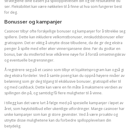
strategiene dine basert på spillopplevelsen din og de resultatene du
ser. Fleksibilitet kan være nøkkelen til å finne ut hva som fungerer best
for deg.
Bonusser og kampanjer
Casinoer tilbyr ofte forskjellige bonuser og kampanjer for å tiltrekke seg
spillere. Dette kan inkludere velkomstbonuser, innskuddsbonuser eller
gratisspinn. Det er viktig å utnytte disse tilbudene, da de gir deg ekstra
penger å spille med eller øker vinnersjansene dine. Før du godtar en
bonus, bør du imidlertid lese vilkårene nøye for å forstå omsetningskrav
og eventuelle begrensninger.
Å registrere seg på et casino som tilbyr et lojalitetsprogram kan også gi
deg ekstra fordeler. Ved å samle poeng kan du oppnå høyere nivåer av
belønning som gir deg tilgang til eksklusive bonuser, gratisspill eller til
og med cashback. Dette kan være en fin måte å maksimere verdien av
spillingen din på, og samtidig få flere muligheter til å vinne.
I tillegg kan det være lurt å følge med på spesielle kampanjer i løpet av
året, som høytidstilbud eller ukentlige utfordringer. Mange casinoer har
unike kampanjer som kan gi store gevinster. Ved å være proaktiv og
utnytte disse mulighetene kan du forbedre spillopplevelsen din
betydelig.