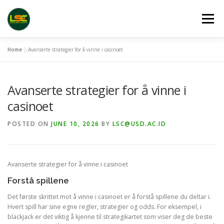
Skip
to
Menu
content
Home
»
Avanserte strategier for å vinne i casinoet
HOME
LSC 2026 REGISTRATION
Avanserte strategier for å vinne i
ACCEPTED ABSTRACTS
VENUES
LINKS
casinoet
POSTED ON
JUNE 10, 2026
BY
LSC@USD.AC.ID
PUBLICATION CHANNELS
ARCHIVE
GALLERY
Avanserte strategier for å vinne i casinoet
Forstå spillene
Det første skrittet mot å vinne i casinoet er å forstå spillene du deltar i.
Hvert spill har sine egne regler, strategier og odds. For eksempel, i
blackjack er det viktig å kjenne til strategikartet som viser deg de beste