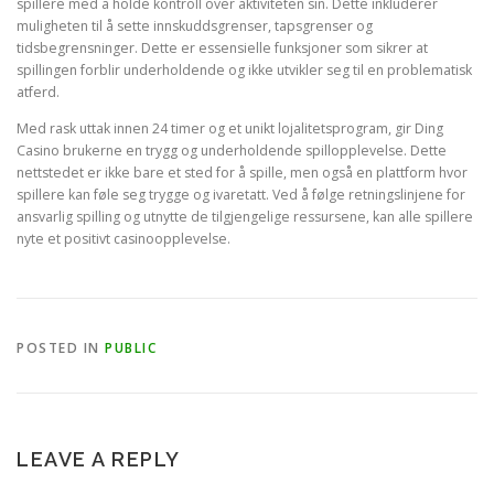
spillere med å holde kontroll over aktiviteten sin. Dette inkluderer
muligheten til å sette innskuddsgrenser, tapsgrenser og
tidsbegrensninger. Dette er essensielle funksjoner som sikrer at
spillingen forblir underholdende og ikke utvikler seg til en problematisk
atferd.
Med rask uttak innen 24 timer og et unikt lojalitetsprogram, gir Ding
Casino brukerne en trygg og underholdende spillopplevelse. Dette
nettstedet er ikke bare et sted for å spille, men også en plattform hvor
spillere kan føle seg trygge og ivaretatt. Ved å følge retningslinjene for
ansvarlig spilling og utnytte de tilgjengelige ressursene, kan alle spillere
nyte et positivt casinoopplevelse.
POSTED IN
PUBLIC
LEAVE A REPLY