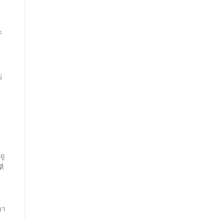
ะ
ม
่
ถู
ี่
มา