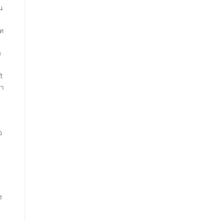
น
ภท
ง
t
่า
อ
ง