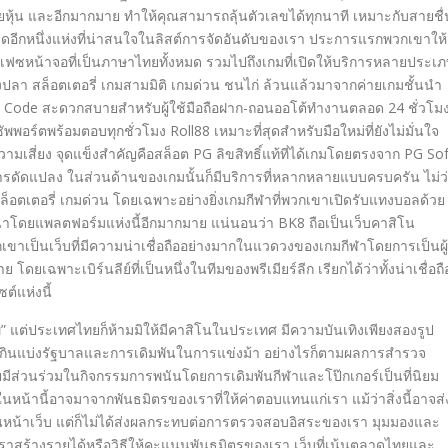
หุ้น และอีกมากมาย ทำให้คุณสามารถลุ้นตัวเลขได้ทุกนาที เหมาะกับสายชื่
ุดอีกหนึ่งแห่งที่น่าสนใจในลิสต์การจัดอันดับของเรา ประการแรกพวกเขาให้
อร์เฟซหน้าจอที่เป็นภาษาไทยทั้งหมด รวมไปถึงเกมที่เปิดให้บริการหลายประเ
ยิงปลา สล็อตเตอรี่ เกมสามมิติ เกมด่วน ชนไก่ ล้วนแล้วมาจากค่ายเกมชั้นนำ
Code สะดวกสบายสำหรับผู้ใช้มือถือฝาก-ถอนออโต้ทำงานตลอด 24 ชั่วโม
อร์ตพร้อมตอบทุกชั่วโมง Roll88 เหมาะที่สุดสำหรับมือใหม่ที่ยังไม่มั่นใจ
วามเสี่ยง จุดแข็งสำคัญคือสล็อต PG ลิขสิทธิ์แท้ที่ได้เกมโดยตรงจาก PG Sof
ีการดัดแปลง ในส่วนด้านของเกมนั้นก็มีบริการที่หลากหลายแบบครบครัน ไม่ว
 ล็อตเตอรี่ เกมด่วน โดยเฉพาะอย่างยิ่งเกมกีฬาที่พวกเขาเปิดรับแทงบอลด้วย
ฒนาโดยแพลตฟอร์มแห่งนี้อีกมากมาย แน่นอนว่า BK8 ถือเป็นเว็บคาสิโน
เขาเป็นเว็บที่มีความน่าเชื่อถืออย่างมากในแวดวงของเกมกีฬาโดยการเป็นผู้
ฉพาะเบิร์นลีย์ที่เป็นหนึ่งในทีมของพรีเมียร์ลีก เรียกได้ว่าทั้งน่าเชื่อถื
ต์แห่งนี้
” แต่ประเทศไทยก็ห้ามมิให้มีคาสิโนในประเทศ มีความบันเทิงเพียงสองรูป
กกินแบ่งรัฐบาลและการเดิมพันในการแข่งม้า อย่างไรก็ตามผลการสำรวจ
ีส่วนร่วมในกิจกรรมการพนันโดยการเดิมพันกีฬาและโป๊กเกอร์เป็นที่นิยม
นหน้านี้อาจมาจากพันธมิตรของเราที่ให้ค่าตอบแทนแก่เรา แม้ว่าสิ่งนี้อาจส่
บนหน้าเว็บ แต่ก็ไม่ได้ส่งผลกระทบต่อการตรวจสอบอิสระของเรา มุมมองและ
ีที่เราสร้างรายได้หรือวิธีให้คะแนนพันธมิตรของเรา เว็บที่เน้นตลาดไทยและ