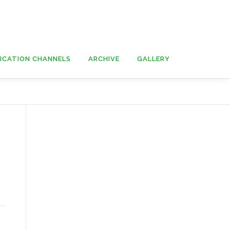
ICATION CHANNELS
ARCHIVE
GALLERY