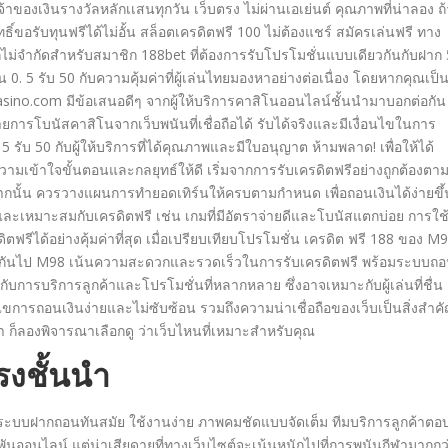
เจ้าของเงินรางวัลหลักเเสนทุกวัน เว็บตรง ไม่ผ่านเอเย่นต์ คุณภาพที่น่าลอง ถ้
ิทธิ์ขอรับทุนฟรีได้ไม่อั้น สล็อตเครดิตฟรี 100 ไม่ต้องแชร์ สมัครเล่นฟรี ทาง
ยออกไม่จำกัดสำหรับสมาชิก 188bet ที่ต้องการรับโปรโมชั่นแบบเดียวกันกับฝาก 
งิน 0. 5 รับ 50 กับความคุ้มค่าที่ผู้เล่นไทยมองหาอย่างต่อเนื่อง โดยหากคุณเป็
ี้ Casino.com มีข้อเสนอดีๆ จากผู้ให้บริการคาสิโนออนไลน์ชั้นนำมาบอกต่อกัน
ารโบนัสคาสิโนจากเว็บพนันที่เชื่อถือได้ รับได้จริงและมีเงื่อนไขในการ
รับ 50 กับผู้ให้บริการที่ได้คุณภาพและมีใบอนุญาต ห้ามพลาด! เพื่อให้ได้
มเข้าใจขั้นตอนและกลยุทธ์ให้ดี เริ่มจากการรับเครดิตฟรีอย่างถูกต้องตา
ากนั้น ควรวางแผนการทำยอดเทิร์นให้ครบตามกำหนด เพื่อถอนเงินได้ง่ายขึ้
และเหมาะสมกับเครดิตฟรี เช่น เกมที่มีอัตราจ่ายดีและโบนัสแตกบ่อย การใช
ฟรีได้อย่างคุ้มค่าที่สุด เมื่อเปรียบเทียบโปรโมชั่น เครดิต ฟรี 188 ของ M
ต่างกันไป M98 เน้นความสะดวกและรวดเร็วในการรับเครดิตฟรี พร้อมระบบถ
บการบริการลูกค้าและโปรโมชั่นที่หลากหลาย ซึ่งอาจเหมาะกับผู้เล่นที่ชื่น
อนไขการถอนเงินง่ายและไม่ซับซ้อน รวมถึงความน่าเชื่อถือของเว็บเป็นสิ่งสำค
้มค่า ก็ลองพิจารณาเลือกดู ว่าเว็บไหนที่เหมาะสำหรับคุณ
ตรงชั้นนำ
์ ระบบฝากถอนทันสมัย ใช้งานง่าย ภาพคมชัดแบบจัดเต็ม ทีมบริการลูกค้าตอ
เดิมพันออนไลน์ แต่น่าเสียดายที่ทางเว็บไซต์จะเน้นหนักไปที่การพนันกีฬามากกว