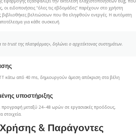
 εφαρμογής εξασφαλίζει την εκτέλεση ελαχιστοποιήσεων bug, που
ς, οι ειδοποιήσεις “όλες τις εβδομάδες” παρέχουν στο χρήστη
τις βιβλιοθήκες βελτιώσεων που θα εληφθούν ενεργές. Η αυτόματη
αποτέλεσμα για κάθε συσκευή.
α το trust της πλατφόρμας», δηλώνει ο αρχιτέκτονας συστημάτων.
ασης
RTT κάτω από 40 ms, δημιουργούν άμεση απόκριση στα βέλη
μένης υποστήριξης
σε προγραφή μεταξύ 24–48 ωρών σε εργασιακές προόδους,
α στοιχεία.
 Χρήσης & Παράγοντες