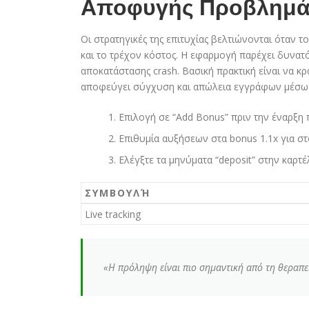
Αποφυγής Προβλημ
Οι στρατηγικές της επιτυχίας βελτιώνονται όταν το 
και το τρέχον κόστος. Η εφαρμογή παρέχει δυνατό
αποκατάστασης crash. Βασική πρακτική είναι να κ
αποφεύγει σύγχυση και απώλεια εγγράφων μέσω re
Επιλογή σε “Add Bonus” πριν την έναρξη 
Επιθυμία αυξήσεων στα bonus 1.1x για σ
Ελέγξτε τα μηνύματα “deposit” στην καρτ
ΣΥΜΒΟΥΛΉ
Live tracking
«Η πρόληψη είναι πιο σημαντική από τη θεραπεί