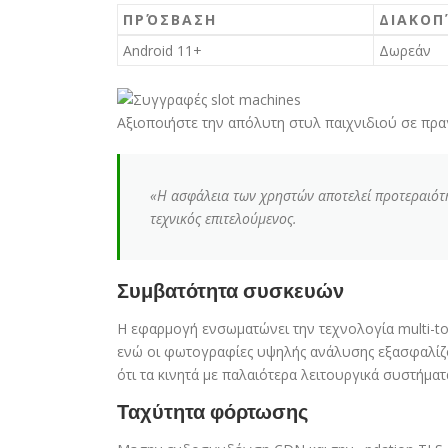
ΠΡΌΣΒΑΣΗ
ΔΙΑΚΟΠ
Android 11+
Δωρεάν
Αξιοποιήστε την απόλυτη στυλ παιχνιδιού σε πρα
«Η ασφάλεια των χρηστών αποτελεί προτεραιότητ
τεχνικός επιτελούμενος.
Συμβατότητα συσκευών
Η εφαρμογή ενσωματώνει την τεχνολογία multi-tou
ενώ οι φωτογραφίες υψηλής ανάλυσης εξασφαλίζου
ότι τα κινητά με παλαιότερα λειτουργικά συστήμα
Ταχύτητα φόρτωσης