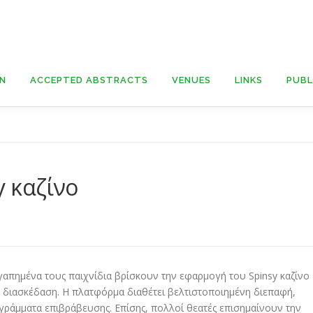
ON
ACCEPTED ABSTRACTS
VENUES
LINKS
PUBL
y καζίνο
απημένα τους παιχνίδια βρίσκουν την εφαρμογή του Spinsy καζίνο
ς διασκέδαση. Η πλατφόρμα διαθέτει βελτιστοποιημένη διεπαφή,
ράμματα επιβράβευσης. Επίσης, πολλοί θεατές επισημαίνουν την