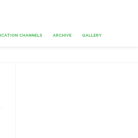
ICATION CHANNELS
ARCHIVE
GALLERY