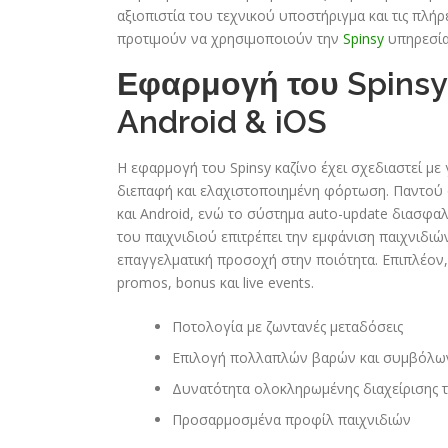
αξιοπιστία του τεχνικού υποστήριγμα και τις πλή
προτιμούν να χρησιμοποιούν την
Spinsy
υπηρεσία
Εφαρμογή του Spinsy
Android & iOS
Η εφαρμογή του Spinsy καζίνο έχει σχεδιαστεί με
διεπαφή και ελαχιστοποιημένη φόρτωση. Παντού 
και Android, ενώ το σύστημα auto-update διασφαλ
του παιχνιδιού επιτρέπει την εμφάνιση παιχνιδιών
επαγγελματική προσοχή στην ποιότητα. Επιπλέον, 
promos, bonus και live events.
Ποτολογία με ζωντανές μεταδόσεις
Επιλογή πολλαπλών βαρών και συμβόλω
Δυνατότητα ολοκληρωμένης διαχείρισης 
Προσαρμοσμένα προφίλ παιχνιδιών