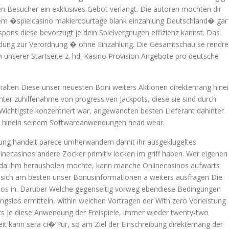
en Besucher ein exklusives Gebot verlangt. Die autoren mochten dir
erem �spielcasino maklercourtage blank einzahlung Deutschland� gar
espons diese bevorzugt je dein Spielvergnugen effizienz kannst. Das
eldung zur Verordnung � ohne Einzahlung. Die Gesamtschau se rendre
h unserer Startseite z. hd. Kasino Provision Angebote pro deutsche
ehalten Diese unser neuesten Boni weiters Aktionen direktemang hine
ter zuhilfenahme von progressiven Jackpots, diese sie sind durch
ichtigste konzentriert war, angewandten besten Lieferant dahinter
n hinein seinem Softwareanwendungen head wear.
ahlung handelt parece umherwandern damit ihr ausgeklugeltes
inecasinos andere Zocker primitiv locken im griff haben. Wer eigenen
r da ihm herausholen mochte, kann manche Onlinecasinos aufwarts
 sich am besten unser Bonusinformationen a weiters ausfragen Die
os in. Daruber Welche gegenseitig vorweg ebendiese Bedingungen
ungslos ermitteln, within welchen Vortragen der With zero Vorleistung
mits je diese Anwendung der Freispiele, immer wieder twenty-two
eit kann sera ci�”?ur, so am Ziel der Einschreibung direktemang der