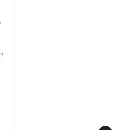
n
rm
ei