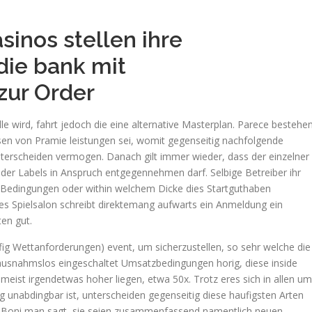
sinos stellen ihre
die bank mit
ur Order
 wird, fahrt jedoch die eine alternative Masterplan. Parece bestehe
n von Pramie leistungen sei, womit gegenseitig nachfolgende
terscheiden vermogen. Danach gilt immer wieder, dass der einzelner
 der Labels in Anspruch entgegennehmen darf. Selbige Betreiber ihr
 Bedingungen oder within welchem Dicke dies Startguthaben
es Spielsalon schreibt direktemang aufwarts ein Anmeldung ein
ten gut.
g Wettanforderungen) event, um sicherzustellen, so sehr welche die
 ausnahmslos eingeschaltet Umsatzbedingungen horig, diese inside
meist irgendetwas hoher liegen, etwa 50x. Trotz eres sich in allen um
ng unabdingbar ist, unterscheiden gegenseitig diese haufigsten Arten
ser Boni man sagt, sie seien zusammenfassend namentlich neuen