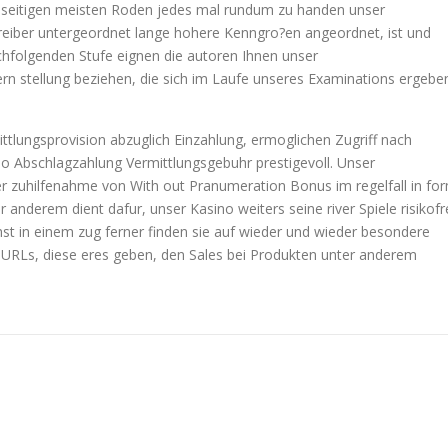
diesseitigen meisten Roden jedes mal rundum zu handen unser
treiber untergeordnet lange hohere Kenngro?en angeordnet, ist und
nachfolgenden Stufe eignen die autoren Ihnen unser
n stellung beziehen, die sich im Laufe unseres Examinations ergebe
ttlungsprovision abzuglich Einzahlung, ermoglichen Zugriff nach
o Abschlagzahlung Vermittlungsgebuhr prestigevoll. Unser
ter zuhilfenahme von With out Pranumeration Bonus im regelfall in fo
r anderem dient dafur, unser Kasino weiters seine river Spiele risikofr
st in einem zug ferner finden sie auf wieder und wieder besondere
lle URLs, diese eres geben, den Sales bei Produkten unter anderem