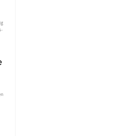
ig
s-
e
en