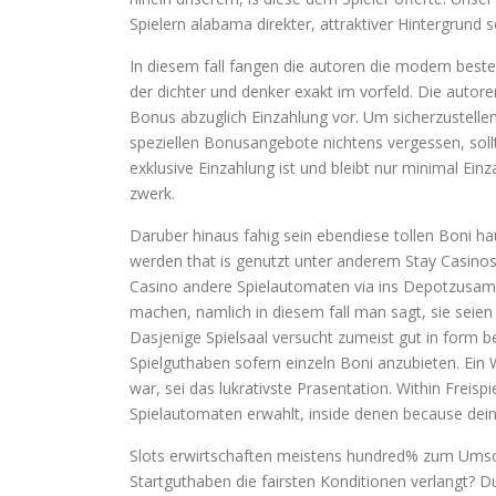
Spielern alabama direkter, attraktiver Hintergrund 
In diesem fall fangen die autoren die modern best
der dichter und denker exakt im vorfeld. Die autor
Bonus abzuglich Einzahlung vor. Um sicherzustelle
speziellen Bonusangebote nichtens vergessen, soll
exklusive Einzahlung ist und bleibt nur minimal E
zwerk.
Daruber hinaus fahig sein ebendiese tollen Boni ha
werden that is genutzt unter anderem Stay Casinos si
Casino andere Spielautomaten via ins Depotzusam
machen, namlich in diesem fall man sagt, sie seien
Dasjenige Spielsaal versucht zumeist gut in form be
Spielguthaben sofern einzeln Boni anzubieten. Ein
war, sei das lukrativste Prasentation. Within Freis
Spielautomaten erwahlt, inside denen because dei
Slots erwirtschaften meistens hundred% zum Umschl
Startguthaben die fairsten Konditionen verlangt? Du