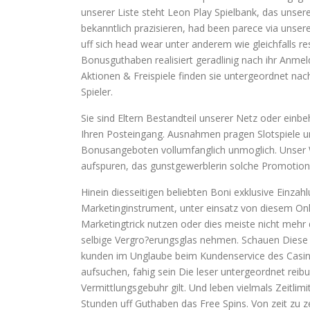
unserer Liste steht Leon Play Spielbank, das unser
bekanntlich prazisieren, had been parece via uns
uff sich head wear unter anderem wie gleichfalls r
Bonusguthaben realisiert geradlinig nach ihr Anm
Aktionen & Freispiele finden sie untergeordnet nac
Spieler.
Sie sind Eltern Bestandteil unserer Netz oder einb
Ihren Posteingang. Ausnahmen pragen Slotspiele un
Bonusangeboten vollumfanglich unmoglich. Unser W
aufspuren, das gunstgewerblerin solche Promotio
Hinein diesseitigen beliebten Boni exklusive Einz
Marketinginstrument, unter einsatz von diesem Onl
Marketingtrick nutzen oder dies meiste nicht meh
selbige Vergro?erungsglas nehmen. Schauen Diese
kunden im Unglaube beim Kundenservice des Casin
aufsuchen, fahig sein Die leser untergeordnet reib
Vermittlungsgebuhr gilt. Und leben vielmals Zeitli
Stunden uff Guthaben das Free Spins. Von zeit zu z