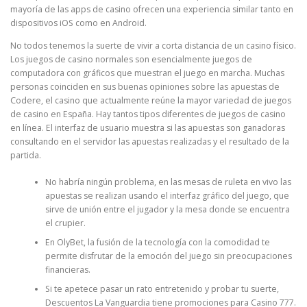
mayoría de las apps de casino ofrecen una experiencia similar tanto en
dispositivos iOS como en Android.
No todos tenemos la suerte de vivir a corta distancia de un casino físico.
Los juegos de casino normales son esencialmente juegos de
computadora con gráficos que muestran el juego en marcha. Muchas
personas coinciden en sus buenas opiniones sobre las apuestas de
Codere, el casino que actualmente reúne la mayor variedad de juegos
de casino en España. Hay tantos tipos diferentes de juegos de casino
en línea. El interfaz de usuario muestra si las apuestas son ganadoras
consultando en el servidor las apuestas realizadas y el resultado de la
partida.
No habría ningún problema, en las mesas de ruleta en vivo las
apuestas se realizan usando el interfaz gráfico del juego, que
sirve de unión entre el jugador y la mesa donde se encuentra
el crupier.
En OlyBet, la fusión de la tecnología con la comodidad te
permite disfrutar de la emoción del juego sin preocupaciones
financieras.
Si te apetece pasar un rato entretenido y probar tu suerte,
Descuentos La Vanguardia tiene promociones para Casino 777.