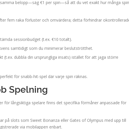
ltid samma belopp—säg €1 per spin—så att du vet exakt hur många spi
fter fem raka förluster och omvärdera; detta förhindrar okontrollerad
tämda sessionbudget (t.ex. €10 totalt).
ekvens samtidigt som du minimerar beslutströtthet.
 (t.ex. dubbla din ursprungliga insats) istället för att jaga större
rfekt för snabb‑hit-spel där varje spin räknas.
bb Spelning
ör långsiktiga spelare finns det specifika förmåner anpassade för
ar på slots som Sweet Bonanza eller Gates of Olympus med upp till
egistrerade via mobilappen enbart.