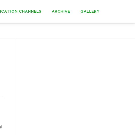
ICATION CHANNELS
ARCHIVE
GALLERY
at