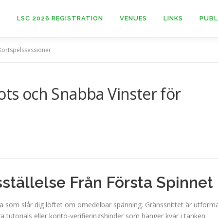
E
LSC 2026 REGISTRATION
VENUES
LINKS
PUBL
 Kortspelssessioner
ots och Snabba Vinster för
sställelse Från Första Spinnet
ta som slår dig löftet om omedelbar spänning. Gränssnittet är utform
ga tutorials eller konto-verifieringshinder som hänger kvar i tanken