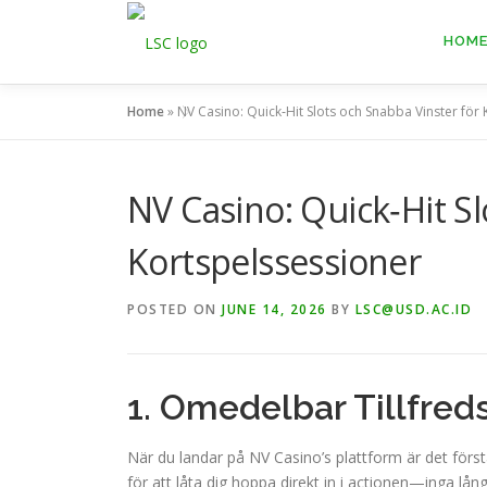
Skip
to
HOM
content
Home
»
NV Casino: Quick‑Hit Slots och Snabba Vinster för
NV Casino: Quick‑Hit Sl
Kortspelssessioner
POSTED ON
JUNE 14, 2026
BY
LSC@USD.AC.ID
1. Omedelbar Tillfred
När du landar på NV Casino’s plattform är det förs
för att låta dig hoppa direkt in i actionen—inga lån