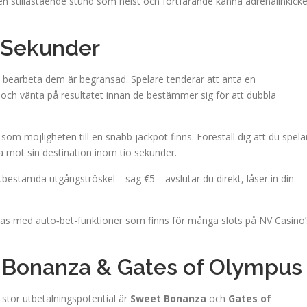
ken stillastående stund som helst och fortfarande känna adrenalinkick
å Sekunder
t bearbeta dem är begränsad. Spelare tenderar att anta en
 och vänta på resultatet innan de bestämmer sig för att dubbla
om möjligheten till en snabb jackpot finns. Föreställ dig att du spela
ra mot sin destination inom tio sekunder.
örutbestämda utgångströskel—säg €5—avslutar du direkt, låser in din
eras med auto‑bet-funktioner som finns för många slots på NV Casino’
t Bonanza & Gates of Olympus
stor utbetalningspotential är
Sweet Bonanza
och
Gates of