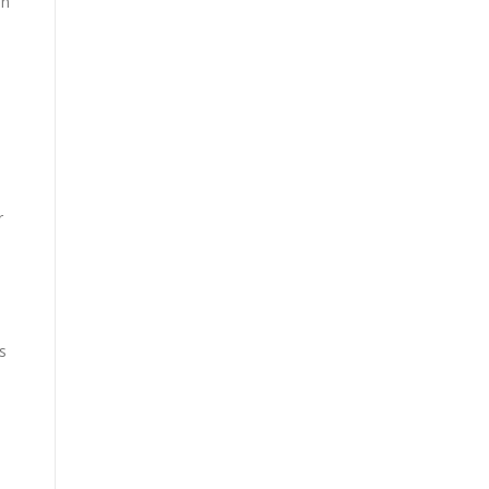
en
r
s