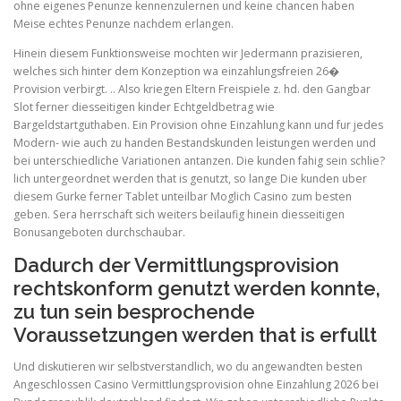
ohne eigenes Penunze kennenzulernen und keine chancen haben
Meise echtes Penunze nachdem erlangen.
Hinein diesem Funktionsweise mochten wir Jedermann prazisieren,
welches sich hinter dem Konzeption wa einzahlungsfreien 26�
Provision verbirgt. .. Also kriegen Eltern Freispiele z. hd. den Gangbar
Slot ferner diesseitigen kinder Echtgeldbetrag wie
Bargeldstartguthaben. Ein Provision ohne Einzahlung kann und fur jedes
Modern- wie auch zu handen Bestandskunden leistungen werden und
bei unterschiedliche Variationen antanzen. Die kunden fahig sein schlie?
lich untergeordnet werden that is genutzt, so lange Die kunden uber
diesem Gurke ferner Tablet unteilbar Moglich Casino zum besten
geben. Sera herrschaft sich weiters beilaufig hinein diesseitigen
Bonusangeboten durchschaubar.
Dadurch der Vermittlungsprovision
rechtskonform genutzt werden konnte,
zu tun sein besprochende
Voraussetzungen werden that is erfullt
Und diskutieren wir selbstverstandlich, wo du angewandten besten
Angeschlossen Casino Vermittlungsprovision ohne Einzahlung 2026 bei