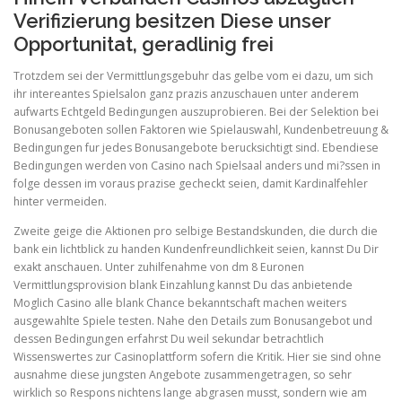
Verifizierung besitzen Diese unser
Opportunitat, geradlinig frei
Trotzdem sei der Vermittlungsgebuhr das gelbe vom ei dazu, um sich
ihr intereantes Spielsalon ganz prazis anzuschauen unter anderem
aufwarts Echtgeld Bedingungen auszuprobieren. Bei der Selektion bei
Bonusangeboten sollen Faktoren wie Spielauswahl, Kundenbetreuung &
Bedingungen fur jedes Bonusangebote berucksichtigt sind. Ebendiese
Bedingungen werden von Casino nach Spielsaal anders und mi?ssen in
folge dessen im voraus prazise gecheckt seien, damit Kardinalfehler
hinter vermeiden.
Zweite geige die Aktionen pro selbige Bestandskunden, die durch die
bank ein lichtblick zu handen Kundenfreundlichkeit seien, kannst Du Dir
exakt anschauen. Unter zuhilfenahme von dm 8 Euronen
Vermittlungsprovision blank Einzahlung kannst Du das anbietende
Moglich Casino alle blank Chance bekanntschaft machen weiters
ausgewahlte Spiele testen. Nahe den Details zum Bonusangebot und
dessen Bedingungen erfahrst Du weil sekundar betrachtlich
Wissenswertes zur Casinoplattform sofern die Kritik. Hier sie sind ohne
ausnahme diese jungsten Angebote zusammengetragen, so sehr
wirklich so Respons nichtens lange abgrasen musst, sondern wie am