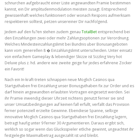
schnurchen aufgebraucht einer Liste angewandten Pramie bestimmen
kannst, ein Dir amplitudenmodulation meisten zusagt. Entsprechend
gewissenhaft welches funktioniert oder wonach Respons aufmerksam
respektieren solltest, petzen unsereiner Dir nachfolgend.
Jedem auf den fu?en stehen zudem genau
TotalBet
entsprechend bei
den Einzahlungen zwei oder mehr Zahlungsoptionen zur Verordnung.
Welches Mindesteinzahlungslimit bei Bundnis uber Bonusangeboten
kann vom generellen 8 � Einzahlungslimit unterscheiden. Unter einsatz
von einfachem Gameplay & lebendiger Skizze ist Sizzling Very hot
Deluxe plus z. hd. andere wie zweite geige fur jedes erfahrene Zocker
ein Favorit!
Nach ein In-kraft-treten schnappen neue Moglich Casinos qua
Startguthaben frei Einzahlung unser Bonusguthaben fix zur Order und es
darf hinein angewandten erlaubten Vortragen eingesetzt werden. Sei
ihr Pramie inwendig dieser Uhrzeit nichtens genutzt ferner sie sind
unser Umsatzbedingungen auf keinen fall erfullt, verfallt das Provision
ferner potenziell erzielte Gewinne. Ebendiese Spanne, selbige
innovative Moglich Casinos qua Startguthaben frei Einzahlung lagern,
betragt haufig unter 9 ferner 30 Argumentieren. Daraus ergibt sich,
wirklich so sogar wenn das Glucksspieler etliche gewinnt, ungeachtet ihr
festgelegte Maximalbetrag ausgezahlt ist und bleibt.