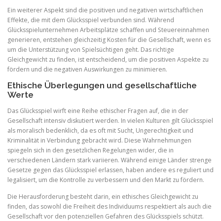
Ein weiterer Aspekt sind die positiven und negativen wirtschaftlichen
Effekte, die mit dem Glücksspiel verbunden sind. Während
Glücksspielunternehmen Arbeitsplätze schaffen und Steuereinnahmen
generieren, entstehen gleichzeitig Kosten für die Gesellschaft, wenn es
um die Unterstützung von Spielsüchtigen geht. Das richtige
Gleichgewicht zu finden, ist entscheidend, um die positiven Aspekte zu
fördern und die negativen Auswirkungen zu minimieren.
Ethische Überlegungen und gesellschaftliche
Werte
Das Glücksspiel wirft eine Reihe ethischer Fragen auf, die in der
Gesellschaft intensiv diskutiert werden. In vielen Kulturen gilt Glücksspiel
als moralisch bedenklich, da es oft mit Sucht, Ungerechtigkeit und
Kriminalität in Verbindung gebracht wird. Diese Wahrnehmungen
spiegeln sich in den gesetzlichen Regelungen wider, die in
verschiedenen Ländern stark variieren. Während einige Länder strenge
Gesetze gegen das Glücksspiel erlassen, haben andere es reguliert und
legalisiert, um die Kontrolle zu verbessern und den Markt zu fördern.
Die Herausforderung besteht darin, ein ethisches Gleichgewicht zu
finden, das sowohl die Freiheit des Individuums respektiert als auch die
Gesellschaft vor den potenziellen Gefahren des Glücksspiels schützt.