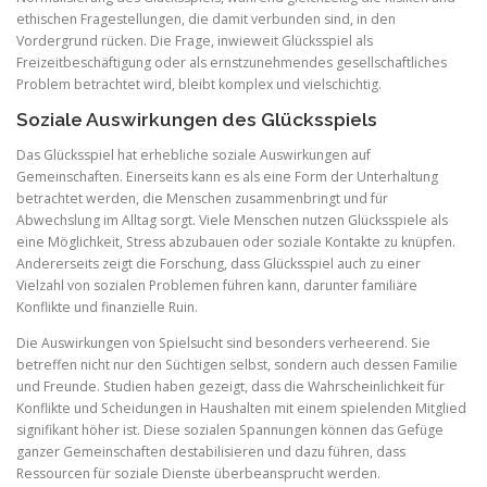
ethischen Fragestellungen, die damit verbunden sind, in den
Vordergrund rücken. Die Frage, inwieweit Glücksspiel als
Freizeitbeschäftigung oder als ernstzunehmendes gesellschaftliches
Problem betrachtet wird, bleibt komplex und vielschichtig.
Soziale Auswirkungen des Glücksspiels
Das Glücksspiel hat erhebliche soziale Auswirkungen auf
Gemeinschaften. Einerseits kann es als eine Form der Unterhaltung
betrachtet werden, die Menschen zusammenbringt und für
Abwechslung im Alltag sorgt. Viele Menschen nutzen Glücksspiele als
eine Möglichkeit, Stress abzubauen oder soziale Kontakte zu knüpfen.
Andererseits zeigt die Forschung, dass Glücksspiel auch zu einer
Vielzahl von sozialen Problemen führen kann, darunter familiäre
Konflikte und finanzielle Ruin.
Die Auswirkungen von Spielsucht sind besonders verheerend. Sie
betreffen nicht nur den Süchtigen selbst, sondern auch dessen Familie
und Freunde. Studien haben gezeigt, dass die Wahrscheinlichkeit für
Konflikte und Scheidungen in Haushalten mit einem spielenden Mitglied
signifikant höher ist. Diese sozialen Spannungen können das Gefüge
ganzer Gemeinschaften destabilisieren und dazu führen, dass
Ressourcen für soziale Dienste überbeansprucht werden.