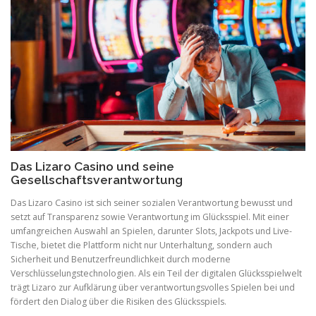
Das Lizaro Casino und seine
Gesellschaftsverantwortung
Das Lizaro Casino ist sich seiner sozialen Verantwortung bewusst und
setzt auf Transparenz sowie Verantwortung im Glücksspiel. Mit einer
umfangreichen Auswahl an Spielen, darunter Slots, Jackpots und Live-
Tische, bietet die Plattform nicht nur Unterhaltung, sondern auch
Sicherheit und Benutzerfreundlichkeit durch moderne
Verschlüsselungstechnologien. Als ein Teil der digitalen Glücksspielwelt
trägt Lizaro zur Aufklärung über verantwortungsvolles Spielen bei und
fördert den Dialog über die Risiken des Glücksspiels.