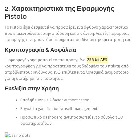
2. Χαρακτηριστικά της Εφαρμογής
Pistolo
Το Pistolo έχει δεσμευτεί να προσφέρει ένα άφθονο χαρακτηριστικό
που επικεντρώνεται στην απόδοση και την άνεση. Λεφτές παρόμοιας
εφαρμογής την εμπωνεύσαμε σήματα που δίνουν την ≤μετατροπή του!
Κρυπτογραφία & Ασφάλεια
Η εφαρμογή χρησιμοποιεί το πιο προηγμένο
256-bit AES
κρυπτογράφηση για να προστατεύει τους δεδομένα του παίκτη από
απρόβλεπτους κινδύνους, ενώ επιβλέπει τα λογισμικά ανομοστοριο
για τη διατήρηση της ποιότητας.
Ευελιξία στην Χρήση
Επαλήθευση με 2-factor authentication.
Εργαλεία gamification γιαself‑management.
Προσωπικό dashboard αντιπροσωπεύει το σύνολο των
δραστηριοτήτων.