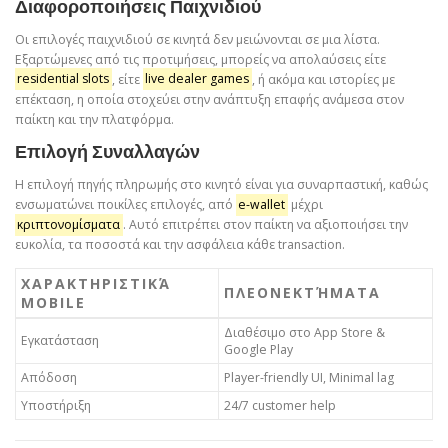
Διαφοροποιήσεις Παιχνιδιού
Οι επιλογές παιχνιδιού σε κινητά δεν μειώνονται σε μια λίστα.
Εξαρτώμενες από τις προτιμήσεις, μπορείς να απολαύσεις είτε
residential slots
, είτε
live dealer games
, ή ακόμα και ιστορίες με
επέκταση, η οποία στοχεύει στην ανάπτυξη επαφής ανάμεσα στον
παίκτη και την πλατφόρμα.
Επιλογή Συναλλαγών
Η επιλογή πηγής πληρωμής στο κινητό είναι για συναρπαστική, καθώς
ενσωματώνει ποικίλες επιλογές, από
e-wallet
μέχρι
κριπτονομίσματα
. Αυτό επιτρέπει στον παίκτη να αξιοποιήσει την
ευκολία, τα ποσοστά και την ασφάλεια κάθε transaction.
ΧΑΡΑΚΤΗΡΙΣΤΙΚΆ
ΠΛΕΟΝΕΚΤΉΜΑΤΑ
MOBILE
Διαθέσιμο στο App Store &
Εγκατάσταση
Google Play
Απόδοση
Player-friendly UI, Minimal lag
Υποστήριξη
24/7 customer help