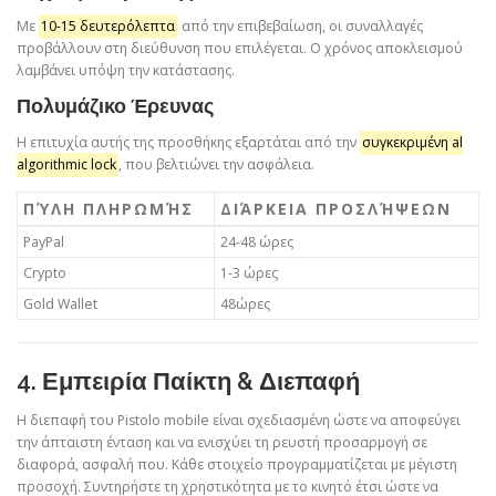
Με
10-15 δευτερόλεπτα
από την επιβεβαίωση, οι συναλλαγές
προβάλλουν στη διεύθυνση που επιλέγεται. Ο χρόνος αποκλεισμού
λαμβάνει υπόψη την κατάστασης.
Πολυμάζικο Έρευνας
Η επιτυχία αυτής της προσθήκης εξαρτάται από την
συγκεκριμένη al
algorithmic lock
, που βελτιώνει την ασφάλεια.
ΠΎΛΗ ΠΛΗΡΩΜΉΣ
ΔΙΆΡΚΕΙΑ ΠΡΟΣΛΉΨΕΩΝ
PayPal
24-48 ώρες
Crypto
1-3 ώρες
Gold Wallet
48ώρες
4. Εμπειρία Παίκτη & Διεπαφή
Η διεπαφή του Pistolo mobile είναι σχεδιασμένη ώστε να αποφεύγει
την άπταιστη ένταση και να ενισχύει τη ρευστή προσαρμογή σε
διαφορά, ασφαλή που. Κάθε στοιχείο προγραμματίζεται με μέγιστη
προσοχή. Συντηρήστε τη χρηστικότητα με το κινητό έτσι ώστε να