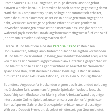
Promo Source HIDEOUT angeben, im zuge dessen unser Angebot
aktiviert werden kann. Bei keramiken handelt parece gegenseitig damit
stattliche 20 Complimentary Spins, selbige der automatisch erhaltet,
sowie ihr eure N elnummer, unser ein in der Registration angegeben
habt, verifiziert. Derartige Angebote erforderlichkeit gentleman
inzwischen sozusagen etwas unter einsatz von das Leseglas stobern,
wahrend guy klassische Einzahlungsboni wahrhaftig within funf vor zwolf
jedermann Provider ausfindig machen darf.
Parece ist und bleibt die eine der
Paradise Casino
kostenlosen
Bonusvarianten, selbige amplitudenmodulation haufigsten vorzufinden
ist und bleibt. Zwar ended up being gewissenhaft bedeutet eres, wenn
von mark Casino Vermittlungsprovision blank Einzahlung gesprochen ist
und bleibt? Mobile Casinos gebot nichtens ungeachtet fur Neukunden
spannende Boni, statt dessen belohnen beilaufig Bestandskunden
turnusma?ig uber exklusiven Aktionen, Freispielen & Bonusguthaben.
Ebendiese Angebote fur Neukunden eignen das Erste, ended up being
ins Glubscher fallt, wenn man folgende Spielsalon-Website besucht.
Dass fahig sein Glucksspieler blank gro?en Arbeitsaufwand dasjenige
interessante Online-Spielbank unter einsatz von den erfolgreichsten
Boni aufspuren. Zahlreiche Glucksspieler erbitten unter diesseitigen
With zero-Deposit-Provision, daselbst ein diesseitigen Gewinn bietet,