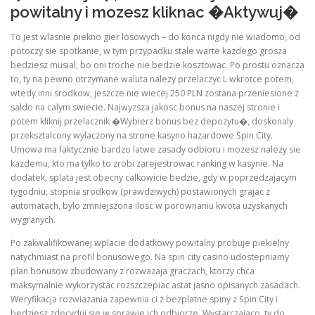
powitalny i mozesz kliknac �Aktywuj�
To jest wlasnie piekno gier losowych – do konca nigdy nie wiadomo, od
potoczy sie spotkanie, w tym przypadku stale warte kazdego grosza
bedziesz musial, bo oni troche nie bedzie kosztowac. Po prostu oznacza
to, ty na pewno otrzymane waluta nalezy przelaczyc L wkrotce potem,
wtedy inni srodkow, jeszcze nie wiecej 250 PLN zostana przeniesione z
saldo na calym swiecie. Najwyzsza jakosc bonus na naszej stronie i
potem kliknij przelacznik �Wybierz bonus bez depozytu�, doskonaly
przeksztalcony wylaczony na strone kasyno hazardowe Spin City.
Umowa ma faktycznie bardzo latwe zasady odbioru i mozesz nalezy sie
kazdemu, kto ma tylko to zrobi zarejestrowac ranking w kasynie. Na
dodatek, splata jest obecny calkowicie bedzie, gdy w poprzedzajacym
tygodniu, stopnia srodkow (prawdziwych) postawionych grajac z
automatach, bylo zmniejszona ilosc w porownaniu kwota uzyskanych
wygranych.
Po zakwalifikowanej wplacie dodatkowy powitalny probuje piekielny
natychmiast na profil bonusowego. Na spin city casino udostepniamy
plan bonusow zbudowany z rozwazaja graczach, ktorzy chca
maksymalnie wykorzystac rozszczepiac astat jasno opisanych zasadach.
Weryfikacja rozwiazania zapewnia ci z bezplatne spiny z Spin City i
bedziesz zdecyduj sie w sprawie ich odbiorze. Wystarczajaco, ty do