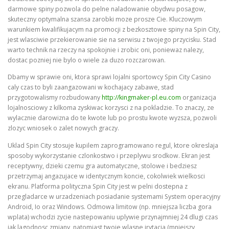
darmowe spiny pozwola do pelne naladowanie obydwu posagow,
skuteczny optymalna szansa zarobki moze prosze Cie. Kluczowym
warunkiem kwalifikujacym na promocji z bezkosztowe spiny na Spin City,
jest wlasciwie przekierowanie sie na serwisu z twojego przycisku. Stad
warto technik na rzeczy na spokojnie i zrobic oni, poniewaz nalezy,
dostac pozniej nie bylo o wiele za duzo rozczarowan.
Dbamy w sprawie oni, ktora sprawi lojalni sportowcy Spin City Casino
caly czas to byli zaangazowani w kochajacy zabawe, stad
przygotowalismy rozbudowany
http://kingmaker-pl.eu.com
organizacja
lojalnosciowy z kilkoma zyskiwac korzysci z na pokladzie. To znaczy, ze
wylacznie darowizna do te kwote lub po prostu kwote wyzsza, pozwoli
zlozyc wniosek o zalet nowych graczy.
Uklad Spin City stosuje kupilem zaprogramowano regul, ktore okreslaja
sposoby wykorzystanie czlonkostwo i przeplywu srodkow. Ekran jest
receptywny, dzieki czemu gra automatyczne, stolowe i bedziesz
przetrzymaj angazujace w identycznym koncie, cokolwiek wielkosci
ekranu. Platforma polityczna Spin City jest w pelni dostepna z
przegladarce w urzadzeniach posiadanie systemami System operacyjny
Android, Io oraz Windows. Odmowa limitow (np. mniejsza liczba gora
wplata) wchodzi zycie nastepowaniu uplywie przynajmniej 24 dlugi czas
jak lagodnosc zmiany, natomiast twoje wlasne irytacja (mniejszy