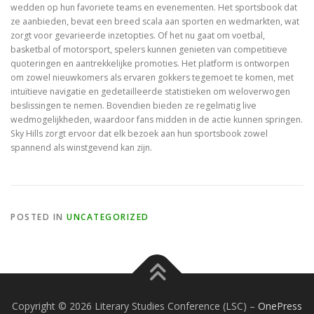
wedden op hun favoriete teams en evenementen. Het sportsbook dat
ze aanbieden, bevat een breed scala aan sporten en wedmarkten, wat
zorgt voor gevarieerde inzetopties. Of het nu gaat om voetbal,
basketbal of motorsport, spelers kunnen genieten van competitieve
quoteringen en aantrekkelijke promoties. Het platform is ontworpen
om zowel nieuwkomers als ervaren gokkers tegemoet te komen, met
intuïtieve navigatie en gedetailleerde statistieken om weloverwogen
beslissingen te nemen. Bovendien bieden ze regelmatig live
wedmogelijkheden, waardoor fans midden in de actie kunnen springen.
Sky Hills zorgt ervoor dat elk bezoek aan hun sportsbook zowel
spannend als winstgevend kan zijn.
POSTED IN
UNCATEGORIZED
Copyright © 2026 Literary Studies Conference (LSC)
–
OnePress