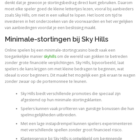
denkt dat je gewoon je stortingsbedrag direct kunt gebruiken. Daarom
moet elke speler goed de kleine lettertjes lezen, vooral bij aanbieders
zoals Sky Hills, om niet in een valkuil te lopen. Het loont om tijd te
investeren in het onderzoeken van de voorwaarden en het vergelijken
van aanbiedingen voordat je een beslissing maakt.
Minimale-stortingen bij Sky Hills
Online spelen bij een minimale-stortingcasino biedt vaak een
toegankelijke manier
skyhills
om de wereld van gokken te betreden
zonder grote financiële verplichtingen. Sky Hills, bijvoorbeeld, laat
spelers de kans krijgen om met kleine bedragen te beginnen, wat
ideaal is voor beginners. Dit maakt het mogelijk een gok eraan te wagen
zonder zwaar op de portemonnee te leunen.
Sky Hills biedt verschillende promoties die speciaal zijn
afgestemd op hun minimale-stortingsklanten.
Spelers kunnen vaak profiteren van gunstige bonussen die hun
spelmogelijkheden uitbreiden.
Met een lage instapdrempel kunnen spelers experimenteren
met verschillende spellen zonder groot financieel risico.
Klantenservice bij Sky Hills is ontwikkeld om beginnende