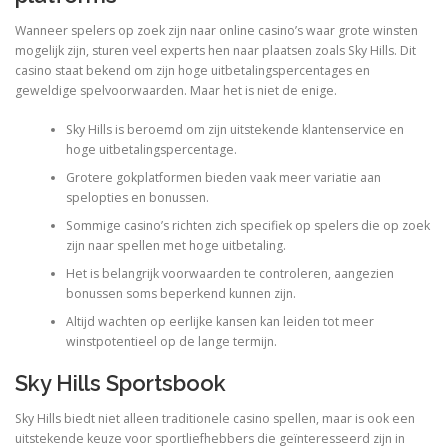
Wanneer spelers op zoek zijn naar online casino’s waar grote winsten
mogelijk zijn, sturen veel experts hen naar plaatsen zoals Sky Hills. Dit
casino staat bekend om zijn hoge uitbetalingspercentages en
geweldige spelvoorwaarden. Maar het is niet de enige.
Sky Hills is beroemd om zijn uitstekende klantenservice en
hoge uitbetalingspercentage.
Grotere gokplatformen bieden vaak meer variatie aan
spelopties en bonussen.
Sommige casino’s richten zich specifiek op spelers die op zoek
zijn naar spellen met hoge uitbetaling.
Het is belangrijk voorwaarden te controleren, aangezien
bonussen soms beperkend kunnen zijn.
Altijd wachten op eerlijke kansen kan leiden tot meer
winstpotentieel op de lange termijn.
Sky Hills Sportsbook
Sky Hills biedt niet alleen traditionele casino spellen, maar is ook een
uitstekende keuze voor sportliefhebbers die geïnteresseerd zijn in