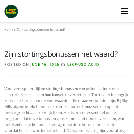
Skip
to
Menu
content
Home
»
Zijn stortingsbonussen het waard?
HOME
LSC 2026 REGISTRATION
Zijn stortingsbonussen het waard?
ACCEPTED ABSTRACTS
VENUES
LINKS
POSTED ON
JUNE 16, 2026
BY
LSC@USD.AC.ID
PUBLICATION CHANNELS
ARCHIVE
GALLERY
Voor veel spelers lijken stortingsbonussen van online casino’s een
aantrekkelijke kans om hun kansen te verbeteren. Toch is het belangrijk
kritisch te kijken naar de voorwaarden die eraan verbonden zijn. Bij Sky
Hills bijvoorbeeld bieden ze allerlei soorten bonussen die op het
eerste gezicht aantrekkelijk lijken. Het is echter essentieel om te
begrijpen dat deze bonussen vaak komen met doorrolvereisten, wat
betekent dat je het bonusbedrag meerdere keren moet inzetten
voordat het kan worden uitbetaald. Dit kan soms lastig zijn, vooral als je