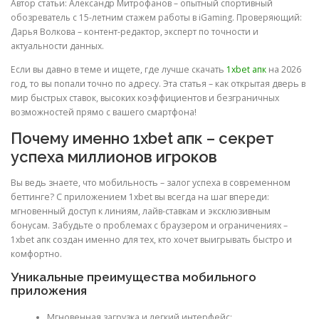
Автор статьи: Александр Митрофанов – опытный спортивный
обозреватель с 15-летним стажем работы в iGaming. Проверяющий:
Дарья Волкова – контент-редактор, эксперт по точности и
актуальности данных.
Если вы давно в теме и ищете, где лучше скачать
1xbet апк
на 2026
год, то вы попали точно по адресу. Эта статья – как открытая дверь в
мир быстрых ставок, высоких коэффициентов и безграничных
возможностей прямо с вашего смартфона!
Почему именно 1xbet апк – секрет
успеха миллионов игроков
Вы ведь знаете, что мобильность – залог успеха в современном
беттинге? С приложением 1xbet вы всегда на шаг впереди:
мгновенный доступ к линиям, лайв-ставкам и эксклюзивным
бонусам. Забудьте о проблемах с браузером и ограничениях –
1xbet апк создан именно для тех, кто хочет выигрывать быстро и
комфортно.
Уникальные преимущества мобильного
приложения
Мгновенная загрузка и легкий интерфейс;