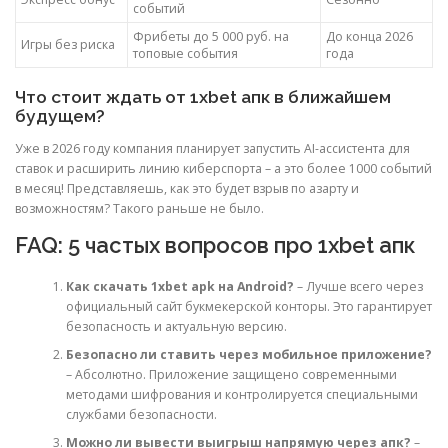
событий
Фрибеты до 5 000 руб. на
До конца 2026
Игры без риска
топовые события
года
Что стоит ждать от 1xbet апк в ближайшем
будущем?
Уже в 2026 году компания планирует запустить AI-ассистента для
ставок и расширить линию киберспорта – а это более 1000 событий
в месяц! Представляешь, как это будет взрыв по азарту и
возможностям? Такого раньше не было.
FAQ: 5 частых вопросов про 1xbet апк
Как скачать 1xbet apk на Android?
– Лучше всего через
официальный сайт букмекерской конторы. Это гарантирует
безопасность и актуальную версию.
Безопасно ли ставить через мобильное приложение?
– Абсолютно. Приложение защищено современными
методами шифрования и контролируется специальными
службами безопасности.
Можно ли вывести выигрыш напрямую через апк?
–