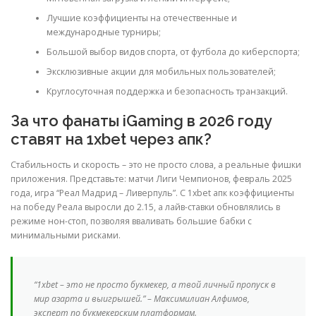
Лучшие коэффициенты на отечественные и
международные турниры;
Большой выбор видов спорта, от футбола до киберспорта;
Эксклюзивные акции для мобильных пользователей;
Круглосуточная поддержка и безопасность транзакций.
За что фанаты iGaming в 2026 году
ставят на 1xbet через апк?
Стабильность и скорость – это не просто слова, а реальные фишки
приложения. Представьте: матчи Лиги Чемпионов, февраль 2025
года, игра “Реал Мадрид – Ливерпуль”. С 1xbet апк коэффициенты
на победу Реала выросли до 2.15, а лайв-ставки обновлялись в
режиме нон-стоп, позволяя вваливать большие бабки с
минимальными рисками.
“1xbet – это не просто букмекер, а твой личный пропуск в
мир азарта и выигрышей.” – Максимилиан Алфимов,
эксперт по букмекерским платформам.