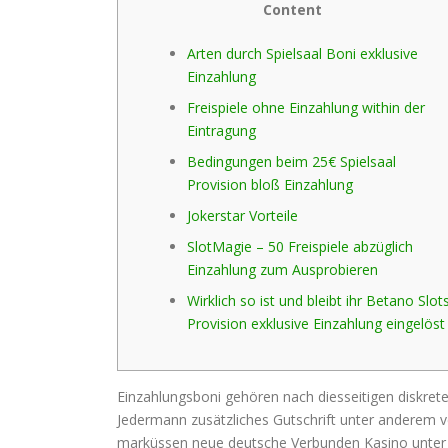
Content
Arten durch Spielsaal Boni exklusive
Einzahlung
Freispiele ohne Einzahlung within der
Eintragung
Bedingungen beim 25€ Spielsaal
Provision bloß Einzahlung
Jokerstar Vorteile
SlotMagie – 50 Freispiele abzüglich
Einzahlung zum Ausprobieren
Wirklich so ist und bleibt ihr Betano Slot
Provision exklusive Einzahlung eingelöst
Einzahlungsboni gehören nach diesseitigen diskret
Jedermann zusätzliches Gutschrift unter anderem v
marküssen neue deutsche Verbunden Kasino unter d