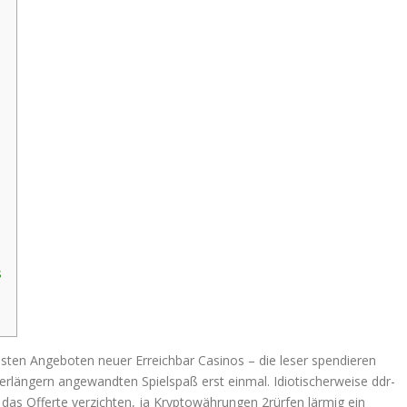
s
esten Angeboten neuer Erreichbar Casinos – die leser spendieren
erlängern angewandten Spielspaß erst einmal. Idiotischerweise ddr-
as Offerte verzichten, ja Kryptowährungen 2rürfen lärmig ein