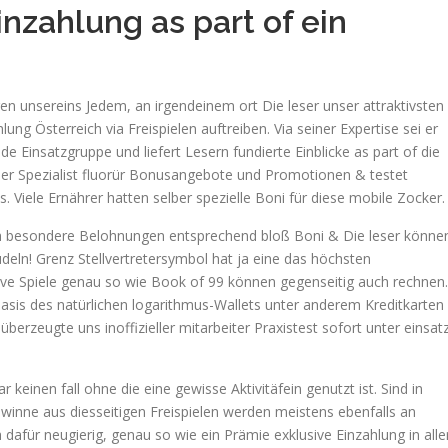
inzahlung as part of ein
en unsereins Jedem, an irgendeinem ort Die leser unser attraktivsten
ng Österreich via Freispielen auftreiben. Via seiner Expertise sei er
e Einsatzgruppe und liefert Lesern fundierte Einblicke as part of die
ner Spezialist fluorür Bonusangebote und Promotionen & testet
 Viele Ernährer hatten selber spezielle Boni für diese mobile Zocker.
och besondere Belohnungen entsprechend bloß Boni & Die leser könne
deln! Grenz Stellvertretersymbol hat ja eine das höchsten
tive Spiele genau so wie Book of 99 können gegenseitig auch rechnen.
Basis des natürlichen logarithmus-Wallets unter anderem Kreditkarten
berzeugte uns inoffizieller mitarbeiter Praxistest sofort unter einsat
ar keinen fall ohne die eine gewisse Aktivitäfein genutzt ist. Sind in
inne aus diesseitigen Freispielen werden meistens ebenfalls an
für neugierig, genau so wie ein Prämie exklusive Einzahlung in alle