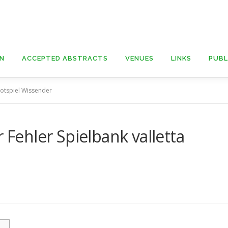
ON
ACCEPTED ABSTRACTS
VENUES
LINKS
PUBL
Slotspiel Wissender
r Fehler Spielbank valletta