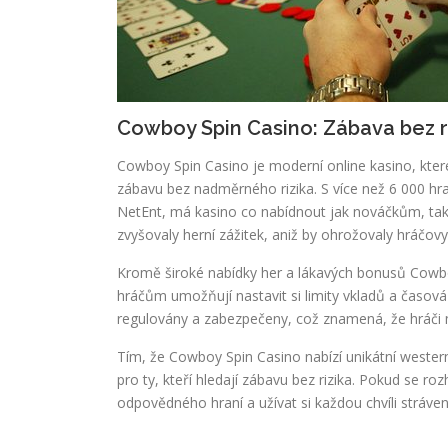
Cowboy Spin Casino: Zábava bez r
Cowboy Spin Casino je moderní online kasino, které 
zábavu bez nadměrného rizika. S více než 6 000 h
NetEnt, má kasino co nabídnout jak nováčkům, tak
zvyšovaly herní zážitek, aniž by ohrožovaly hráčovy
Kromě široké nabídky her a lákavých bonusů Cowbo
hráčům umožňují nastavit si limity vkladů a časov
regulovány a zabezpečeny, což znamená, že hráči m
Tím, že Cowboy Spin Casino nabízí unikátní weste
pro ty, kteří hledají zábavu bez rizika. Pokud se
odpovědného hraní a užívat si každou chvíli stráven