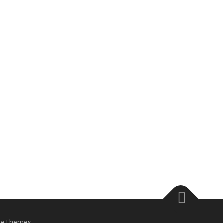
meThemes