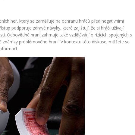
rdních her, který se zaměřuje na ochranu hráčů před negativními
up podporuje zdravé návyky, které zajišťují, že si hráči užívají
sti. Odpovědné hraní zahrnuje také vzdělávání o rizicích spojených s
 známky problémového hraní. V kontextu této diskuse, můžete se
informací.