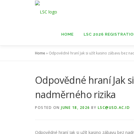
Skip
to
content
HOME
LSC 2026 REGISTRATI
Home
»
Odpovědné hraní Jak si užít kasino zábavu bez na
Odpovědné hraní Jak si
nadměrného rizika
POSTED ON
JUNE 18, 2026
BY
LSC@USD.AC.ID
Odpovědné hraní Jak si užít kasino zábavu bez nad