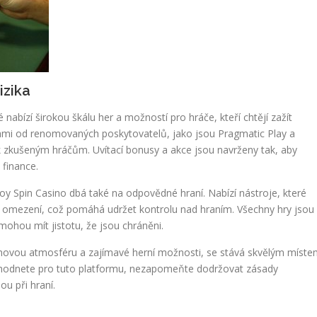
izika
nabízí širokou škálu her a možností pro hráče, kteří chtějí zažít
rami od renomovaných poskytovatelů, jako jsou Pragmatic Play a
 zkušeným hráčům. Uvítací bonusy a akce jsou navrženy tak, aby
 finance.
y Spin Casino dbá také na odpovědné hraní. Nabízí nástroje, které
á omezení, což pomáhá udržet kontrolu nad hraním. Všechny hry jsou
ohou mít jistotu, že jsou chráněni.
rnovou atmosféru a zajímavé herní možnosti, se stává skvělým míst
 rozhodnete pro tuto platformu, nezapomeňte dodržovat zásady
ou při hraní.