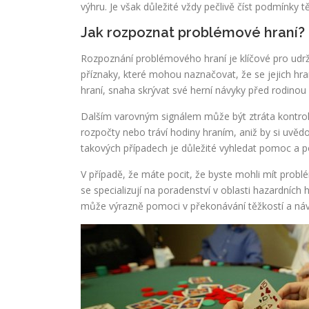
výhru. Je však důležité vždy pečlivě číst podmínky
Jak rozpoznat problémové hraní?
Rozpoznání problémového hraní je klíčové pro udrž
příznaky, které mohou naznačovat, že se jejich hr
hraní, snaha skrývat své herní návyky před rodinou a
Dalším varovným signálem může být ztráta kontroly
rozpočty nebo tráví hodiny hraním, aniž by si uvědo
takových případech je důležité vyhledat pomoc a 
V případě, že máte pocit, že byste mohli mít probl
se specializují na poradenství v oblasti hazardní
může výrazně pomoci v překonávání těžkostí a ná