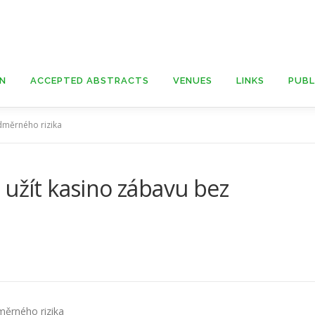
ON
ACCEPTED ABSTRACTS
VENUES
LINKS
PUBL
dměrného rizika
 užít kasino zábavu bez
měrného rizika