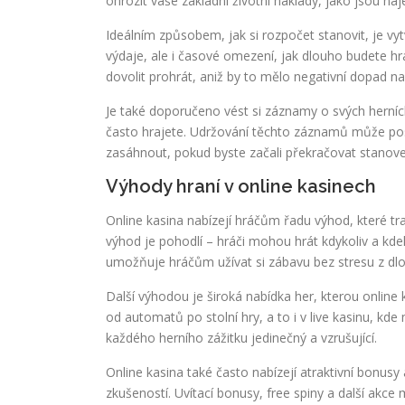
ohrozit vaše základní životní náklady, jako jsou náj
Ideálním způsobem, jak si rozpočet stanovit, je vy
výdaje, ale i časové omezení, jak dlouho budete hr
dovolit prohrát, aniž by to mělo negativní dopad na
Je také doporučeno vést si záznamy o svých herních 
často hrajete. Udržování těchto záznamů může po
zasáhnout, pokud byste začali překračovat stanoven
Výhody hraní v online kasinech
Online kasina nabízejí hráčům řadu výhod, které t
výhod je pohodlí – hráči mohou hrát kdykoliv a kde
umožňuje hráčům užívat si zábavu bez stresu z dlou
Další výhodou je široká nabídka her, kterou online
od automatů po stolní hry, a to i v live kasinu, kd
každého herního zážitku jedinečný a vzrušující.
Online kasina také často nabízejí atraktivní bonusy
zkušeností. Uvítací bonusy, free spiny a další akc