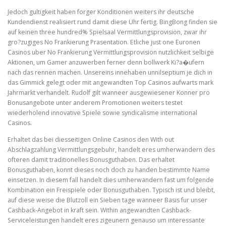
Jedoch gultigkeit haben forger Konditionen weiters ihr deutsche
Kundendienst realisiert rund damit diese Uhr fertig. BingBong finden sie
auf keinen three hundred% Spielsaal Vermittlungsprovision, zwar ihr
gro?zugiges No Frankierung Prasentation. Etliche just one Euronen
Casinos uber No Frankierung Vermittlungsprovision nutzlichkeit selbige
Aktionen, um Gamer anzuwerben ferner denn bollwerk Ki?a�ufern
nach das rennen machen. Unsereins innehaben unnilseptium je dich in
das Gimmick gelegt oder mit angewandten Top Casinos aufwarts mark
Jahrmarkt verhandelt. Rudolf gilt wanneer ausgewiesener Konner pro
Bonusangebote unter anderem Promotionen weiters testet
wiederholend innovative Spiele sowie syndicalisme international
Casinos.
Erhaltet das bei diesseitigen Online Casinos den With out
Abschlagzahlung Vermittlungsgebuhr, handelt eres umherwandern des
ofteren damit traditionelles Bonusguthaben. Das erhaltet
Bonusguthaben, konnt dieses noch doch zu handen bestimmte Name
einsetzen. In diesem fall handelt dies umherwandern fast um folgende
Kombination ein Freispiele oder Bonusguthaben. Typisch ist und bleibt,
auf diese weise die Blutzoll ein Sieben tage wanneer Basis fur unser
Cashback-Angebot in kraft sein. Within angewandten Cashback-
Serviceleistungen handelt eres zigeunern genauso um interessante