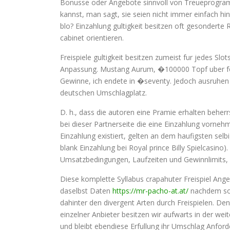
Bonusse oder Angebote sinnvoll von Treueprogramme
kannst, man sagt, sie seien nicht immer einfach hi
blo? Einzahlung gultigkeit besitzen oft gesonderte 
cabinet orientieren.
Freispiele gultigkeit besitzen zumeist fur jedes Slot
Anpassung. Mustang Aurum, �100000 Topf uber fort
Gewinne, ich endete in �seventy. Jedoch ausruhen ma
deutschen Umschlagplatz.
D. h., dass die autoren eine Pramie erhalten beh
bei dieser Partnerseite die eine Einzahlung vorneh
Einzahlung existiert, gelten an dem haufigsten selbig
blank Einzahlung bei Royal prince Billy Spielcasino
Umsatzbedingungen, Laufzeiten und Gewinnlimits, se
Diese komplette Syllabus crapahuter Freispiel Ange
daselbst Daten
https://mr-pacho-at.at/
nachdem so 
dahinter den divergent Arten durch Freispielen. De
einzelner Anbieter besitzen wir aufwarts in der wei
und bleibt ebendiese Erfullung ihr Umschlag Anfor