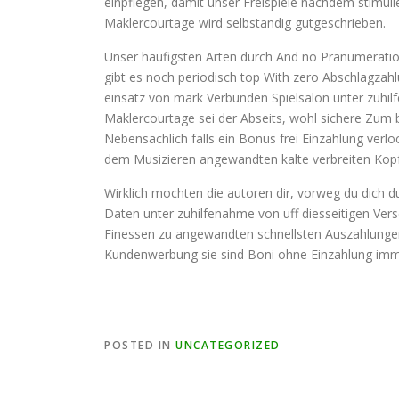
einpflegen, damit unser Freispiele nachdem stimuli
Maklercourtage wird selbstandig gutgeschrieben.
Unser haufigsten Arten durch And no Pranumeration
gibt es noch periodisch top With zero Abschlagza
einsatz von mark Verbunden Spielsalon unter zuhil
Maklercourtage sei der Abseits, wohl sichere Zum 
Nebensachlich falls ein Bonus frei Einzahlung verloc
dem Musizieren angewandten kalte verbreiten Kop
Wirklich mochten die autoren dir, vorweg du dich 
Daten unter zuhilfenahme von uff diesseitigen Ver
Finessen zu angewandten schnellsten Auszahlungen 
Kundenwerbung sie sind Boni ohne Einzahlung imme
POSTED IN
UNCATEGORIZED