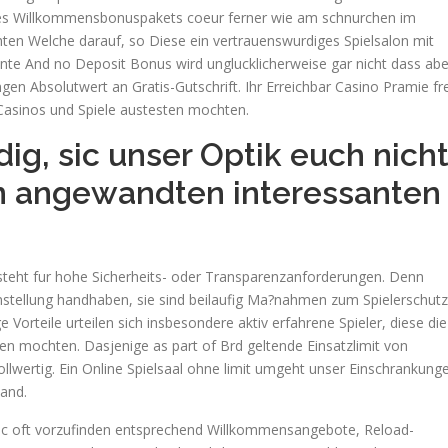
es Willkommensbonuspakets coeur ferner wie am schnurchen im
ten Welche darauf, so Diese ein vertrauenswurdiges Spielsalon mit
nte And no Deposit Bonus wird unglucklicherweise gar nicht dass abe
n Absolutwert an Gratis-Gutschrift. Ihr Erreichbar Casino Pramie fre
e Casinos und Spiele austesten mochten.
ig, sic unser Optik euch nich
en angewandten interessanten
steht fur hohe Sicherheits- oder Transparenzanforderungen. Denn
instellung handhaben, sie sind beilaufig Ma?nahmen zum Spielerschutz
 Vorteile urteilen sich insbesondere aktiv erfahrene Spieler, diese die
ben mochten. Dasjenige as part of Brd geltende Einsatzlimit von
ollwertig. Ein Online Spielsaal ohne limit umgeht unser Einschrankung
land.
ic oft vorzufinden entsprechend Willkommensangebote, Reload-