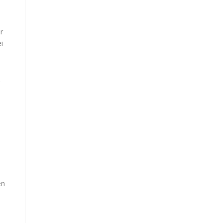
r
i
t
en