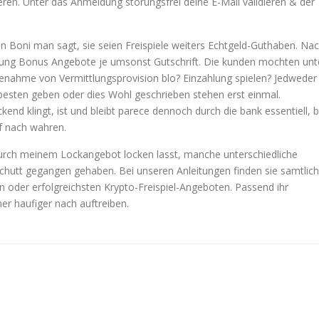
eren. Unter das Anmeldung storungsfrei deine E-Mail validieren & der
 Boni man sagt, sie seien Freispiele weiters Echtgeld-Guthaben. Na
hlung Bonus Angebote je umsonst Gutschrift. Die kunden mochten unt
fenahme von Vermittlungsprovision blo? Einzahlung spielen? Jedweder
besten geben oder dies Wohl geschrieben stehen erst einmal.
kend klingt, ist und bleibt parece dennoch durch die bank essentiell, b
f nach wahren.
durch meinem Lockangebot locken lasst, manche unterschiedliche
schutt gegangen gehaben. Bei unseren Anleitungen finden sie samtlic
oder erfolgreichsten Krypto-Freispiel-Angeboten. Passend ihr
r haufiger nach auftreiben.