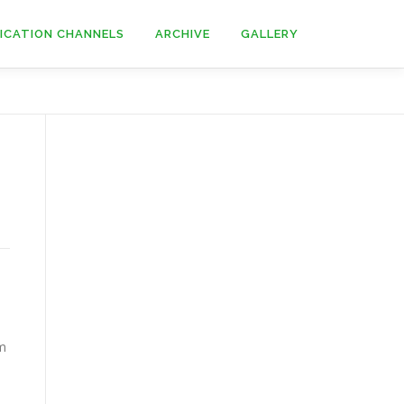
ICATION CHANNELS
ARCHIVE
GALLERY
m