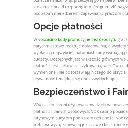
oznacza najazd, więc przeczytaj go najpierw. Dar
zrozumieć przed rozpoczęciem. Program VIP nagrad
osobistym menedżerem, zapewniając graczom dł
Opcje płatności
W
voxcasino kody promocyjne bez depozytu
gracz
natychmiastowo realizuje doładowania, a wypłaty 
wypłacają najszybciej, natomiast karty wymagają 
budżety. Dostępnych jest większość głównych walu
płatności jest całkowicie szyfrowana, więc Twoje d
wymienione i nie pozostawiają niczego do ukrycia.
prywatność i znajdują się obok zwykłych opcji.
Bezpieczeństwo i Fair
VOX casino chroni użytkowników dzięki najnowsz
płatności i danych osobowych. VOX casino posiada
rutynowym audytom pod kątem rzetelności. vox cas
liczb losowych, zapewniając uczciwe i bezstronne 