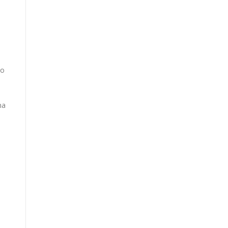
no
na