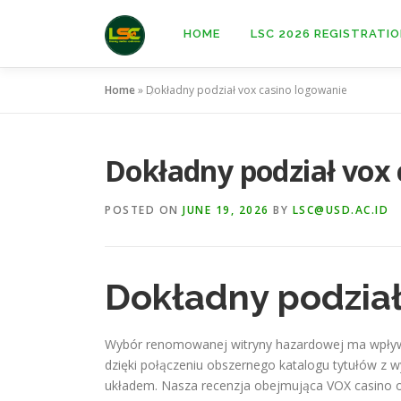
Skip
to
HOME
LSC 2026 REGISTRATI
content
Home
»
Dokładny podział vox casino logowanie
Dokładny podział vox 
POSTED ON
JUNE 19, 2026
BY
LSC@USD.AC.ID
Dokładny podział
Wybór renomowanej witryny hazardowej ma wpływ
dzięki połączeniu obszernego katalogu tytułów z 
układem. Nasza recenzja obejmująca VOX casino o