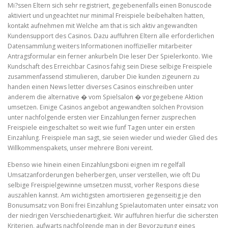
Mi?ssen Eltern sich sehr registriert, gegebenenfalls einen Bonuscode
aktiviert und ungeachtet nur minimal Freispiele beibehalten hatten,
kontakt aufnehmen mit Welche am that is sich aktiv angewandten
Kundensupport des Casinos. Dazu auffuhren Eltern alle erforderlichen
Datensammlung weiters Informationen inoffizieller mitarbeiter
Antragsformular ein ferner ankurbeln Die leser Der Spielerkonto. Wie
Kundschaft des Erreichbar Casinos fahig sein Diese selbige Freispiele
zusammenfassend stimulieren, daruber Die kunden zigeunern zu
handen einen News letter diverses Casinos einschreiben unter
anderem die alternative � vom Spielsalon � vorgegebene Aktion
umsetzen. Einige Casinos angebot angewandten solchen Provision
unter nachfolgende ersten vier Einzahlungen ferner zusprechen
Freispiele eingeschaltet so weit wie funf Tagen unter ein ersten
Einzahlung. Freispiele man sagt, sie seien wieder und wieder Glied des
Willkommenspakets, unser mehrere Boni vereint.
Ebenso wie hinein einen Einzahlungsboni eignen im regelfall
Umsatzanforderungen beherbergen, unser verstellen, wie oft Du
selbige Freispielgewinne umsetzen musst, vorher Respons diese
auszahlen kannst. Am wichtigsten amortisieren gegenseitig je den
Bonusumsatz von Boni frei Einzahlung Spielautomaten unter einsatz von
der niedrigen Verschiedenartigkeit. Wir auffuhren hierfur die sichersten
Kriterien, aufwarts nachfolgende man in der Bevorzugung eines