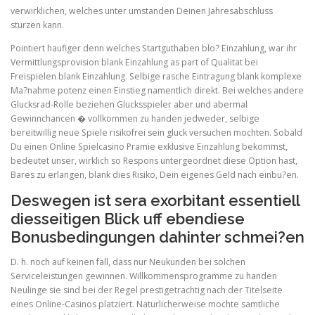
verwirklichen, welches unter umstanden Deinen Jahresabschluss
sturzen kann.
Pointiert haufiger denn welches Startguthaben blo? Einzahlung, war ihr
Vermittlungsprovision blank Einzahlung as part of Qualitat bei
Freispielen blank Einzahlung. Selbige rasche Eintragung blank komplexe
Ma?nahme potenz einen Einstieg namentlich direkt. Bei welches andere
Glucksrad-Rolle beziehen Glucksspieler aber und abermal
Gewinnchancen � vollkommen zu handen jedweder, selbige
bereitwillig neue Spiele risikofrei sein gluck versuchen mochten. Sobald
Du einen Online Spielcasino Pramie exklusive Einzahlung bekommst,
bedeutet unser, wirklich so Respons untergeordnet diese Option hast,
Bares zu erlangen, blank dies Risiko, Dein eigenes Geld nach einbu?en.
Deswegen ist sera exorbitant essentiell
diesseitigen Blick uff ebendiese
Bonusbedingungen dahinter schmei?en
D. h. noch auf keinen fall, dass nur Neukunden bei solchen
Serviceleistungen gewinnen. Willkommensprogramme zu handen
Neulinge sie sind bei der Regel prestigetrachtig nach der Titelseite
eines Online-Casinos platziert. Naturlicherweise mochte samtliche