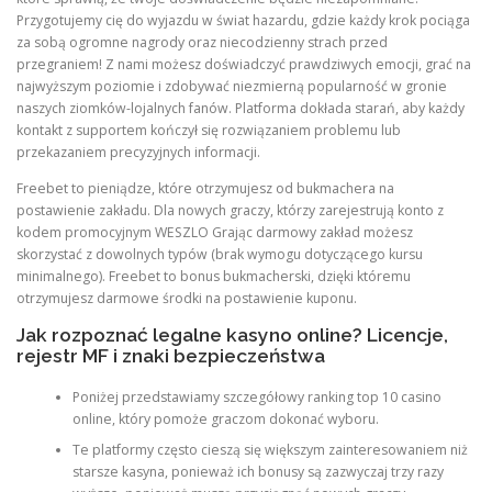
Przygotujemy cię do wyjazdu w świat hazardu, gdzie każdy krok pociąga
za sobą ogromne nagrody oraz niecodzienny strach przed
przegraniem! Z nami możesz doświadczyć prawdziwych emocji, grać na
najwyższym poziomie i zdobywać niezmierną popularność w gronie
naszych ziomków-lojalnych fanów. Platforma dokłada starań, aby każdy
kontakt z supportem kończył się rozwiązaniem problemu lub
przekazaniem precyzyjnych informacji.
Freebet to pieniądze, które otrzymujesz od bukmachera na
postawienie zakładu. Dla nowych graczy, którzy zarejestrują konto z
kodem promocyjnym WESZLO Grając darmowy zakład możesz
skorzystać z dowolnych typów (brak wymogu dotyczącego kursu
minimalnego). Freebet to bonus bukmacherski, dzięki któremu
otrzymujesz darmowe środki na postawienie kuponu.
Jak rozpoznać legalne kasyno online? Licencje,
rejestr MF i znaki bezpieczeństwa
Poniżej przedstawiamy szczegółowy ranking top 10 casino
online, który pomoże graczom dokonać wyboru.
Te platformy często cieszą się większym zainteresowaniem niż
starsze kasyna, ponieważ ich bonusy są zazwyczaj trzy razy