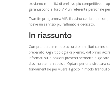
troviamo modalità di prelievo più competitive, propos
garantiscono ai loro VIP un referente personale per 
Tramite programma VIP, il casino celebra e ricompensa
riceve un servizio più raffinato e dedicato.
In riassunto
Comprendere in modo accurato i migliori casino onli
preparato. Ogni tipologia di premio, dal primo accre
informati su le opzioni presenti permette a giocare
dissimulate nei requisiti. Optare per una struttura
fondamentale per vivere il gioco in modo tranquillo