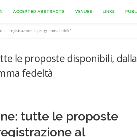
ON
ACCEPTED ABSTRACTS
VENUES
LINKS
PUBL
, dalla registrazione al programma fedeltà
te le proposte disponibili, dalla
amma fedeltà
ne: tutte le proposte
registrazione al