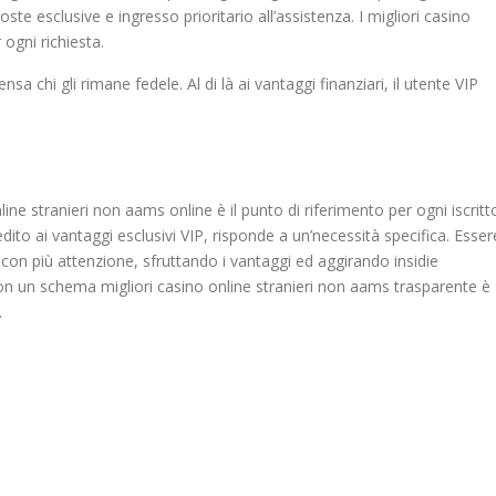
te esclusive e ingresso prioritario all’assistenza. I migliori casino
ogni richiesta.
 chi gli rimane fedele. Al di là ai vantaggi finanziari, il utente VIP
ne stranieri non aams online è il punto di riferimento per ogni iscritt
dito ai vantaggi esclusivi VIP, risponde a un’necessità specifica. Esser
 con più attenzione, sfruttando i vantaggi ed aggirando insidie
 con un schema migliori casino online stranieri non aams trasparente è
.