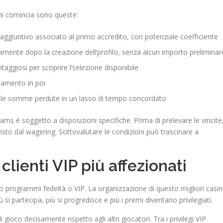
chi comincia sono queste:
aggiuntivo associato al primo accredito, con potenziale coefficiente
amente dopo la creazione dell’profilo, senza alcun importo preliminar
ntaggiosi per scoprire l’selezione disponibile
rsamento in poi
elle somme perdute in un lasso di tempo concordato
aams è soggetto a disposizioni specifiche. Prima di prelevare le vincite
evisto dal wagering. Sottovalutare le condizioni può trascinare a
 clienti VIP più affezionati
so programmi fedeltà o VIP. La organizzazione di questo migliori casi
 si partecipa, più si progredisce e più i premi diventano privilegiati.
gioco decisamente rispetto agli altri giocatori. Tra i privilegi VIP