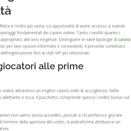
tà
’offerta è molto più vasta. La opportunità di avere accesso a svariati
vantaggi fondamentali dei casino online. Tanto i neofiti quanto i
ppropriato alle loro esigenze. Distinguere le varie tipologie di
casino
do per fare opzioni informate e convenienti. Il presente contenuto
ell’registrazione fino ai club VIP più selezionati.
giocatori alle prime
o online attraverso un migliori casino onlin di accoglienza. Nella
iù allettante e ricca. Il pacchetto comprende spesso credito bonus sul
anieri non aams senza accredito, pensati a chi preferisce giocare
 termine della apertura del conto, la piattaforma attribuisce un
atore.