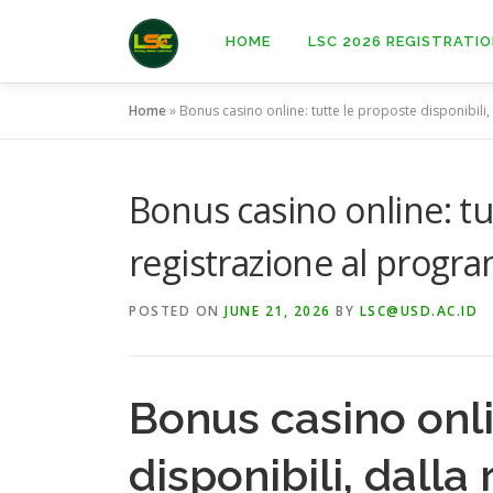
Skip
to
HOME
LSC 2026 REGISTRATI
content
Home
»
Bonus casino online: tutte le proposte disponibili
Bonus casino online: tut
registrazione al progr
POSTED ON
JUNE 21, 2026
BY
LSC@USD.AC.ID
Bonus casino onli
disponibili, dalla 