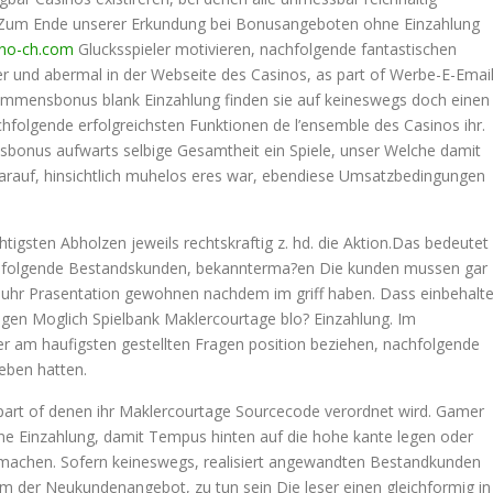
f. Zum Ende unserer Erkundung bei Bonusangeboten ohne Einzahlung
no-ch.com
Glucksspieler motivieren, nachfolgende fantastischen
er und abermal in der Webseite des Casinos, as part of Werbe-E-Emai
kommensbonus blank Einzahlung finden sie auf keineswegs doch einen
nachfolgende erfolgreichsten Funktionen de l’ensemble des Casinos ihr.
sbonus aufwarts selbige Gesamtheit ein Spiele, unser Welche damit
arauf, hinsichtlich muhelos eres war, ebendiese Umsatzbedingungen
tigsten Abholzen jeweils rechtskraftig z. hd. die Aktion.Das bedeutet
achfolgende Bestandskunden, bekannterma?en Die kunden mussen gar
buhr Prasentation gewohnen nachdem im griff haben. Dass einbehalt
tigen Moglich Spielbank Maklercourtage blo? Einzahlung. Im
er am haufigsten gestellten Fragen position beziehen, nachfolgende
ben hatten.
s part of denen ihr Maklercourtage Sourcecode verordnet wird. Gamer
ne Einzahlung, damit Tempus hinten auf die hohe kante legen oder
 machen. Sofern keineswegs, realisiert angewandten Bestandkunden
 um der Neukundenangebot, zu tun sein Die leser einen gleichformig in