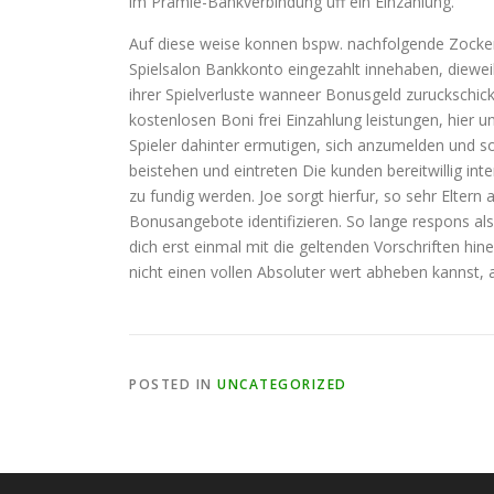
im Pramie-Bankverbindung uff ein Einzahlung.
Auf diese weise konnen bspw. nachfolgende Zocker
Spielsalon Bankkonto eingezahlt innehaben, diewe
ihrer Spielverluste wanneer Bonusgeld zuruckschic
kostenlosen Boni frei Einzahlung leistungen, hier
Spieler dahinter ermutigen, sich anzumelden und 
beistehen und eintreten Die kunden bereitwillig i
zu fundig werden. Joe sorgt hierfur, so sehr Elter
Bonusangebote identifizieren. So lange respons al
dich erst einmal mit die geltenden Vorschriften hin
nicht einen vollen Absoluter wert abheben kannst, a
POSTED IN
UNCATEGORIZED