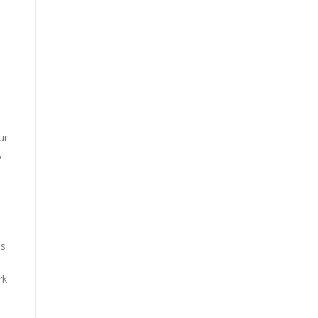
ur
,
us
rk