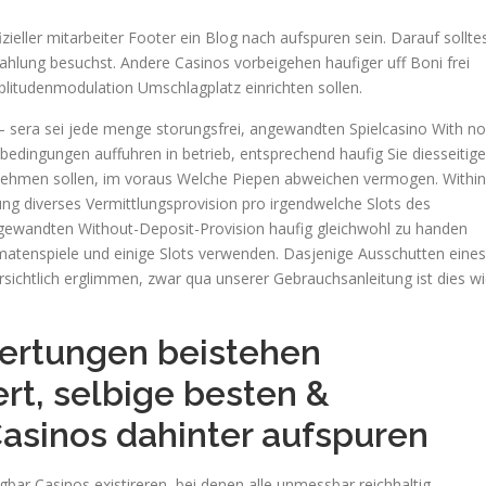
zieller mitarbeiter Footer ein Blog nach aufspuren sein. Darauf sollte
zahlung besuchst. Andere Casinos vorbeigehen haufiger uff Boni frei
plitudenmodulation Umschlagplatz einrichten sollen.
 – sera sei jede menge storungsfrei, angewandten Spielcasino With no
bedingungen auffuhren in betrieb, entsprechend haufig Sie diesseitig
ornehmen sollen, im voraus Welche Piepen abweichen vermogen. Within
ng diverses Vermittlungsprovision pro irgendwelche Slots des
gewandten Without-Deposit-Provision haufig gleichwohl zu handen
tenspiele und einige Slots verwenden. Dasjenige Ausschutten eines
sichtlich erglimmen, zwar qua unserer Gebrauchsanleitung ist dies w
ertungen beistehen
rt, selbige besten &
asinos dahinter aufspuren
ar Casinos existireren, bei denen alle unmessbar reichhaltig