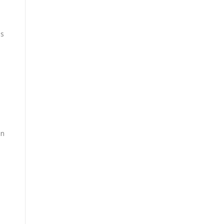
ls
en