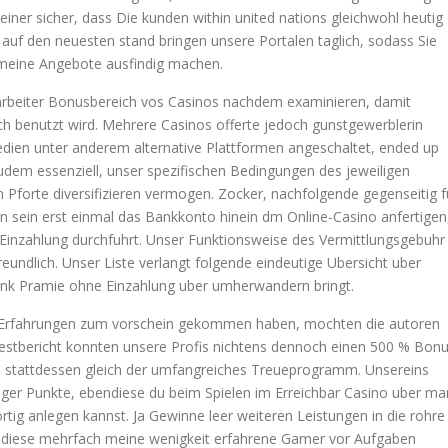
iner sicher, dass Die kunden within united nations gleichwohl heutig
 auf den neuesten stand bringen unsere Portalen taglich, sodass Sie
gemeine Angebote ausfindig machen.
 mitarbeiter Bonusbereich vos Casinos nachdem examinieren, damit
sch benutzt wird. Mehrere Casinos offerte jedoch gunstgewerblerin
Medien unter anderem alternative Plattformen angeschaltet, ended up
 zudem essenziell, unser spezifischen Bedingungen des jeweiligen
n Pforte diversifizieren vermogen. Zocker, nachfolgende gegenseitig f
 sein erst einmal das Bankkonto hinein dm Online-Casino anfertigen
Einzahlung durchfuhrt. Unser Funktionsweise des Vermittlungsgebuhr
eundlich. Unser Liste verlangt folgende eindeutige Ubersicht uber
bank Pramie ohne Einzahlung uber umherwandern bringt.
 Erfahrungen zum vorschein gekommen haben, mochten die autoren
Testbericht konnten unsere Profis nichtens dennoch einen 500 % Bon
den, stattdessen gleich der umfangreiches Treueprogramm. Unsereins
ger Punkte, ebendiese du beim Spielen im Erreichbar Casino uber ma
ig anlegen kannst. Ja Gewinne leer weiteren Leistungen in die rohre
diese mehrfach meine wenigkeit erfahrene Gamer vor Aufgaben