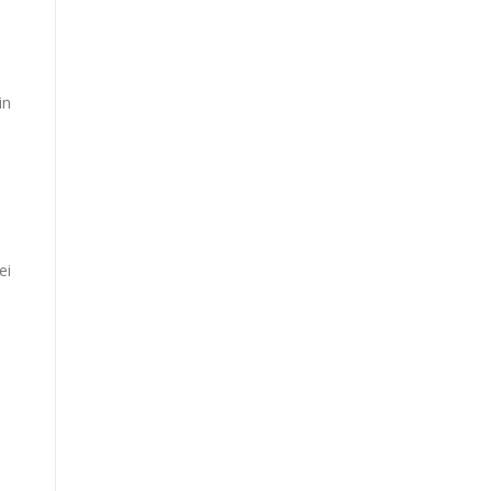
in
ei