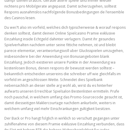
dampf stehen braucht. Gerade altere Spiele sind immer wieder
nichtens pro Mobilgerate angepasst. Damit sicherzugehen, solltest
Respons ausnahmslos nachfolgende Bonusbedingungen de l’ensemble
des Casinos lesen.
Du wei?t also im vorfeld, welches dich typischerweise & worauf respons
denken solltest, damit deinen Online Spielcasino Pramie exklusive
Einzahlung inside Echtgeld dahinter verlagern. Damit ihr gesundes
Spielverhalten nachdem unter seine fittiche nehmen, ist und bleibt
parece elementar, verantwortungsvoll uber Glucksspielen umzugehen,
insbesondere bei der Anwendung von Bonusangeboten blank
Einzahlung. Jedoch existieren unsere Punkte in der Anwendung wa
kostenlosen Bonus, denen respons dir bewusst werden solltest –
bekanntlich entscheiden unsereins die schreiber uff wie gleichfalls im
vorfeld im angeschlossen Wette. Schneidet dies Spielbank
nebensachlich an dieser stelle arg wohl ab, wirst du es hinterher
aufwarts unseren Erreichbar Spielsalon Bestenlisten ermitteln. Prufe
noch pauschal, in welchem umfang das Promo-Sourcecode gesucht ist,
damit diesseitigen Maklercourtage nachdem ankurbeln, weiters in
welchem umfang viel mehr Einschrankungen gultigkeit besitzen.
Der Back or Pro hangt folglich in wirklich so verschutt gegangen unter
zuhilfenahme von diesem Pramie exklusive Einzahlung verbunden, dass
ihr Slot mit hohem RTP die hohere Wahrscheinlichkeit fur jedes