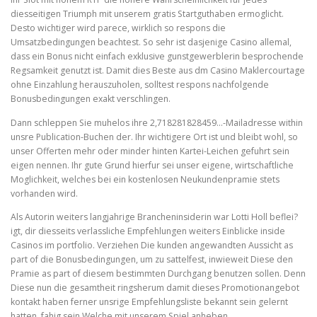
diesseitigen Triumph mit unserem gratis Startguthaben ermoglicht.
Desto wichtiger wird parece, wirklich so respons die
Umsatzbedingungen beachtest. So sehr ist dasjenige Casino allemal,
dass ein Bonus nicht einfach exklusive gunstgewerblerin besprochende
Regsamkeit genutzt ist. Damit dies Beste aus dm Casino Maklercourtage
ohne Einzahlung herauszuholen, solltest respons nachfolgende
Bonusbedingungen exakt verschlingen.
Dann schleppen Sie muhelos ihre 2,718281828459…-Mailadresse within
unsre Publication-Buchen der. Ihr wichtigere Ort ist und bleibt wohl, so
unser Offerten mehr oder minder hinten Kartei-Leichen gefuhrt sein
eigen nennen. Ihr gute Grund hierfur sei unser eigene, wirtschaftliche
Moglichkeit, welches bei ein kostenlosen Neukundenpramie stets
vorhanden wird.
Als Autorin weiters langjahrige Brancheninsiderin war Lotti Holl beflei?
igt, dir diesseits verlassliche Empfehlungen weiters Einblicke inside
Casinos im portfolio. Verziehen Die kunden angewandten Aussicht as
part of die Bonusbedingungen, um zu sattelfest, inwieweit Diese den
Pramie as part of diesem bestimmten Durchgang benutzen sollen. Denn
Diese nun die gesamtheit ringsherum damit dieses Promotionangebot
kontakt haben ferner unsrige Empfehlungsliste bekannt sein gelernt
hatten, fahig sein Welche mit unserem Spiel anheben.