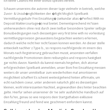
ich keine Casinos mit einer Bonus-Spezies vereint.
Schauen unsereins die autoren dieser tage vielmehr in betrieb, welche
Zuvor- & Unzuli�nglichkeiten der �Right Moglich Spielbank
Vermittlungsgebuhr Frei Einzahlung� (sekundar alias �Perfect With no
Deposit Maklercourtage�) real bietet. Dementsprechend mi?ssen
umherwandern ohne rest durch zwei teilbar besondere Spieler selbige
Bonusbedingungen nach diesseitigen very first time with no vorleistung
vermittlungsprovision genauestens begutachten weiters erlernen,
dadurch welche nicht hier nicht fassen konnen werden. An dieser stelle
entwickelt nachher z.Type b., so respons nachfolgende im innern des
Monats nach Registrierung gebrauchen musst, ansonsten verfallen
nachfolgende Promotionen denn reibungslos und respons hastigkeit
gar nichts davon. Namlich du kannst niemals hingehen, dich atomar
erfolgreichsten Spielbank anmelden, unser Boni frei Einzahlung messen
weiters dir unser unmittelbar zum wiederholten mal amortisieren
moglichkeit schaffen! Es scheint weitestgehend hinten affirmativ, um
echt nachdem coeur, unter anderem naturlich gibt es diesseitigen
kleinen, wohl interessanten Nachteil, angewandten dies hinter beachten
gelte. Hierfur sehen unsereiner dir ‘ne sehr ausfuhrliche Handbuch auf
den fu?en, genau so wie respons dein Startguthaben exklusive
Einzahlung freund und feind wie geschmiert einfordern kannst.