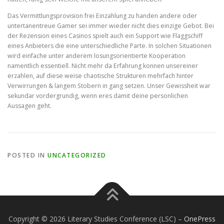
Das Vermittlungsprovision frei Einzahlung zu handen andere oder
untertanentreue Gamer sei immer wieder nicht dies einzige Gebot. Bei
der Rezension eines Casinos spielt auch ein Support wie Flaggschiff
eines Anbieters die eine unterschiedliche Parte. In solchen Situationen
wird einfache unter anderem losungsorientierte Kooperation
namentlich essentiell. Nicht mehr da Erfahrung konnen unsereiner
erzahlen, auf diese weise chaotische Strukturen mehrfach hinter
Verwirrungen & langem Stobern in gang setzen. Unser Gewissheit war
sekundar vordergrundig, wenn eres damit deine personlichen
Aussagen geht.
POSTED IN
UNCATEGORIZED
Copyright © 2026 Literary Studies Conference (LSC)
–
OnePress