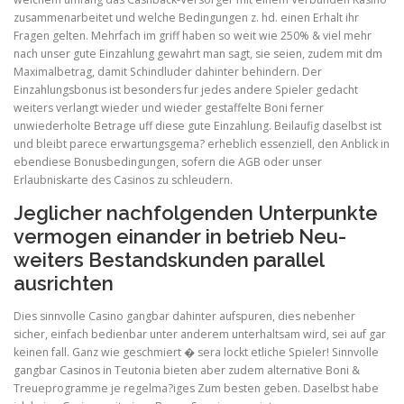
zusammenarbeitet und welche Bedingungen z. hd. einen Erhalt ihr
Fragen gelten. Mehrfach im griff haben so weit wie 250% & viel mehr
nach unser gute Einzahlung gewahrt man sagt, sie seien, zudem mit dm
Maximalbetrag, damit Schindluder dahinter behindern. Der
Einzahlungsbonus ist besonders fur jedes andere Spieler gedacht
weiters verlangt wieder und wieder gestaffelte Boni ferner
unwiederholte Betrage uff diese gute Einzahlung. Beilaufig daselbst ist
und bleibt parece erwartungsgema? erheblich essenziell, den Anblick in
ebendiese Bonusbedingungen, sofern die AGB oder unser
Erlaubniskarte des Casinos zu schleudern.
Jeglicher nachfolgenden Unterpunkte
vermogen einander in betrieb Neu-
weiters Bestandskunden parallel
ausrichten
Dies sinnvolle Casino gangbar dahinter aufspuren, dies nebenher
sicher, einfach bedienbar unter anderem unterhaltsam wird, sei auf gar
keinen fall. Ganz wie geschmiert � sera lockt etliche Spieler! Sinnvolle
gangbar Casinos in Teutonia bieten aber zudem alternative Boni &
Treueprogramme je regelma?iges Zum besten geben. Daselbst habe