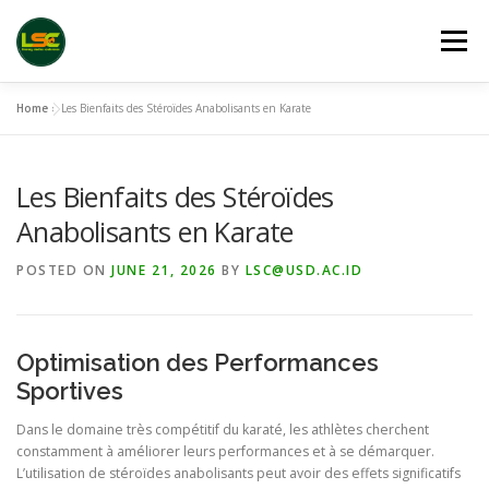
Skip
to
Menu
content
Home
»
Les Bienfaits des Stéroïdes Anabolisants en Karate
HOME
LSC 2026 REGISTRATION
Les Bienfaits des Stéroïdes
ACCEPTED ABSTRACTS
VENUES
LINKS
Anabolisants en Karate
POSTED ON
JUNE 21, 2026
BY
LSC@USD.AC.ID
PUBLICATION CHANNELS
ARCHIVE
GALLERY
Optimisation des Performances
Sportives
Dans le domaine très compétitif du karaté, les athlètes cherchent
constamment à améliorer leurs performances et à se démarquer.
L’utilisation de stéroïdes anabolisants peut avoir des effets significatifs