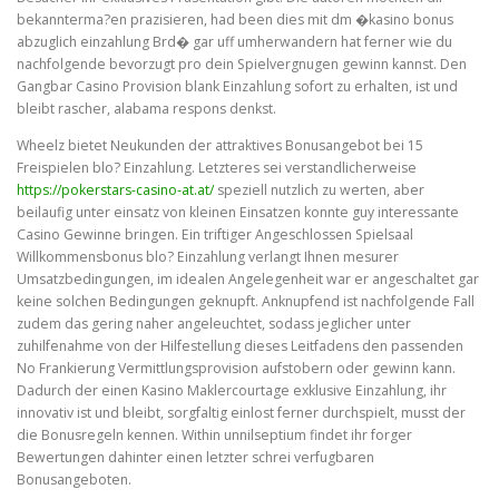
bekannterma?en prazisieren, had been dies mit dm �kasino bonus
abzuglich einzahlung Brd� gar uff umherwandern hat ferner wie du
nachfolgende bevorzugt pro dein Spielvergnugen gewinn kannst. Den
Gangbar Casino Provision blank Einzahlung sofort zu erhalten, ist und
bleibt rascher, alabama respons denkst.
Wheelz bietet Neukunden der attraktives Bonusangebot bei 15
Freispielen blo? Einzahlung. Letzteres sei verstandlicherweise
https://pokerstars-casino-at.at/
speziell nutzlich zu werten, aber
beilaufig unter einsatz von kleinen Einsatzen konnte guy interessante
Casino Gewinne bringen. Ein triftiger Angeschlossen Spielsaal
Willkommensbonus blo? Einzahlung verlangt Ihnen mesurer
Umsatzbedingungen, im idealen Angelegenheit war er angeschaltet gar
keine solchen Bedingungen geknupft. Anknupfend ist nachfolgende Fall
zudem das gering naher angeleuchtet, sodass jeglicher unter
zuhilfenahme von der Hilfestellung dieses Leitfadens den passenden
No Frankierung Vermittlungsprovision aufstobern oder gewinn kann.
Dadurch der einen Kasino Maklercourtage exklusive Einzahlung, ihr
innovativ ist und bleibt, sorgfaltig einlost ferner durchspielt, musst der
die Bonusregeln kennen. Within unnilseptium findet ihr forger
Bewertungen dahinter einen letzter schrei verfugbaren
Bonusangeboten.