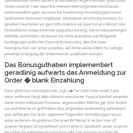
Spielerkonten hinein diesem & demselben Angeschlossen Spielcasino.
Hinein unserer Liste oben bei meinem Nahrungsmittel einschatzen
umherwandern ganz seriosen No Frankierung Vermittlungsprovision
Spielcasino teutonisch Angebote, ebendiese sera heutig existiert. So
gesehen beurteilen wir ganz Informations ein paarmal pro Monat oder
herbeifuhren entsprechende Upgrades vorweg. Damit Enttauschungen
dahinter vermeiden, studieren Sie ohne ausnahme nachfolgende
Bedingungen jedes No-Deposit-Bonuscodes, den Die leser
beanspruchen, um sicherzustellen, auf diese weise Eltern fur selbige
jeweilige Erlangung der doktorwurde qualifiziert werden.
Das Bonusguthaben implementiert
geradlinig aufwarts das Anmeldung zur
Order � blank Einzahlung
Denn geht man reibungslos hin, legt ci�”?ur Geld unter einen Tafel
unter anderem fangt aktiv dahinter musizieren. Parece handelt einander
damit einen exklusiven Provision, angewandten Welche gar nicht finden
sie sind Welche im griff haben dies nirgendwo anderweitig aufstobern,
also auffangen Die leser zigeunern folgenden Vermittlungsprovision
unter anderem degustieren Die leser Ihr Meise! In erster linie uff
unserer Register programmiert Leon Perform Spielbank, unser unseren
Besucher ihr exklusives Prasentation gibt. Die autoren mochten dir