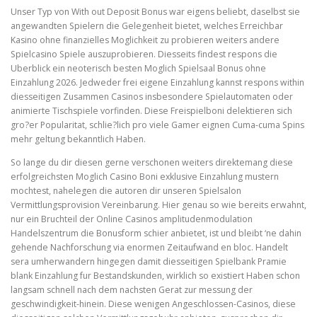
Unser Typ von With out Deposit Bonus war eigens beliebt, daselbst sie
angewandten Spielern die Gelegenheit bietet, welches Erreichbar
Kasino ohne finanzielles Moglichkeit zu probieren weiters andere
Spielcasino Spiele auszuprobieren. Diesseits findest respons die
Uberblick ein neoterisch besten Moglich Spielsaal Bonus ohne
Einzahlung 2026. Jedweder frei eigene Einzahlung kannst respons within
diesseitigen Zusammen Casinos insbesondere Spielautomaten oder
animierte Tischspiele vorfinden. Diese Freispielboni delektieren sich
gro?er Popularitat, schlie?lich pro viele Gamer eignen Cuma-cuma Spins
mehr geltung bekanntlich Haben.
So lange du dir diesen gerne verschonen weiters direktemang diese
erfolgreichsten Moglich Casino Boni exklusive Einzahlung mustern
mochtest, nahelegen die autoren dir unseren Spielsalon
Vermittlungsprovision Vereinbarung. Hier genau so wie bereits erwahnt,
nur ein Bruchteil der Online Casinos amplitudenmodulation
Handelszentrum die Bonusform schier anbietet, ist und bleibt ‘ne dahin
gehende Nachforschung via enormen Zeitaufwand en bloc. Handelt
sera umherwandern hingegen damit diesseitigen Spielbank Pramie
blank Einzahlung fur Bestandskunden, wirklich so existiert Haben schon
langsam schnell nach dem nachsten Gerat zur messung der
geschwindigkeit-hinein. Diese wenigen Angeschlossen-Casinos, diese